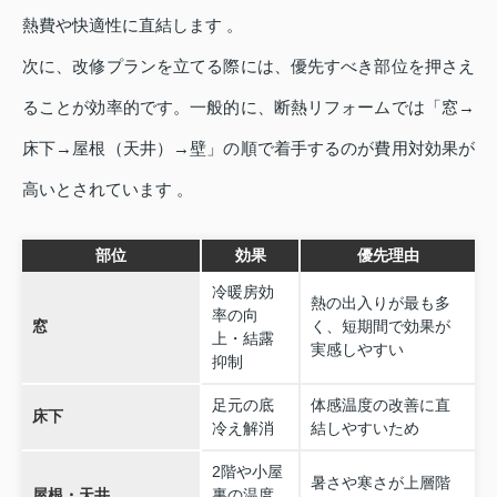
熱費や快適性に直結します 。
次に、改修プランを立てる際には、優先すべき部位を押さえ
ることが効率的です。一般的に、断熱リフォームでは「窓→
床下→屋根（天井）→壁」の順で着手するのが費用対効果が
高いとされています 。
部位
効果
優先理由
冷暖房効
熱の出入りが最も多
率の向
窓
く、短期間で効果が
上・結露
実感しやすい
抑制
足元の底
体感温度の改善に直
床下
冷え解消
結しやすいため
2階や小屋
暑さや寒さが上層階
屋根・天井
裏の温度