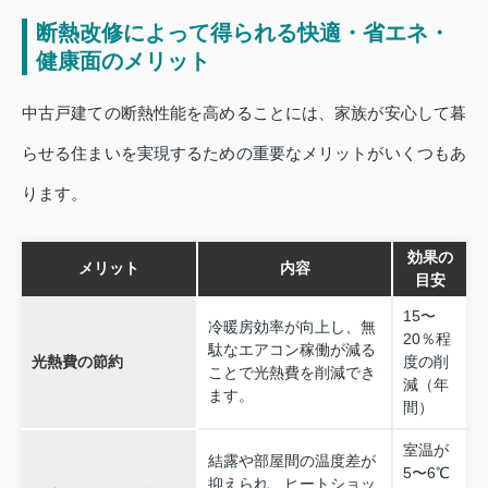
断熱改修によって得られる快適・省エネ・
健康面のメリット
中古戸建ての断熱性能を高めることには、家族が安心して暮
らせる住まいを実現するための重要なメリットがいくつもあ
ります。
効果の
メリット
内容
目安
15〜
冷暖房効率が向上し、無
20％程
駄なエアコン稼働が減る
光熱費の節約
度の削
ことで光熱費を削減でき
減（年
ます。
間）
室温が
結露や部屋間の温度差が
5〜6℃
抑えられ、ヒートショッ