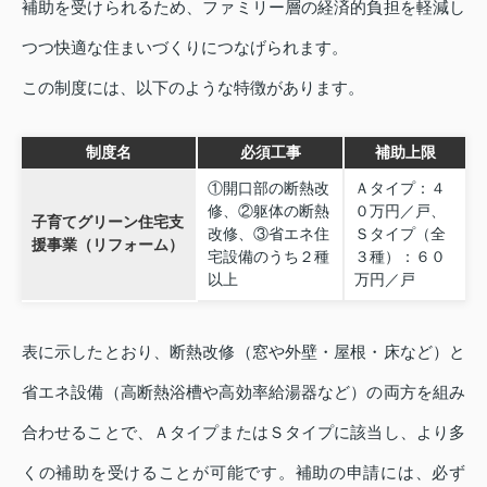
補助を受けられるため、ファミリー層の経済的負担を軽減し
つつ快適な住まいづくりにつなげられます。
この制度には、以下のような特徴があります。
制度名
必須工事
補助上限
①開口部の断熱改
Ａタイプ：４
修、②躯体の断熱
０万円／戸、
子育てグリーン住宅支
改修、③省エネ住
Ｓタイプ（全
援事業（リフォーム）
宅設備のうち２種
３種）：６０
以上
万円／戸
表に示したとおり、断熱改修（窓や外壁・屋根・床など）と
省エネ設備（高断熱浴槽や高効率給湯器など）の両方を組み
合わせることで、ＡタイプまたはＳタイプに該当し、より多
くの補助を受けることが可能です。補助の申請には、必ず