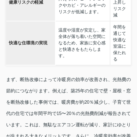
健康リスクの軽減
上昇し
クやカビ・アレルギーの
リスク
リスクが低減します。
減
年間を
温度や湿度が安定し、家
通じて
全体が落ち着いた空間に
快適な
快適な住環境の実現
なるため、家族に安心感
室温に
と快適さをもたらしま
保たれ
す。
る
まず、断熱改修によって冷暖房の効率が改善され、光熱費の
節約につながります。例えば、築25年の住宅で壁・屋根・窓
を断熱改修した事例では、暖房費が約20％減少し、子育て世
代の住宅では年間平均で15〜20％の光熱費削減が報告されて
います。これは、無駄なエアコン運転が減り、家計にゆとり
が生まれる大きなメリットです。さらに、冷暖房効率が改善