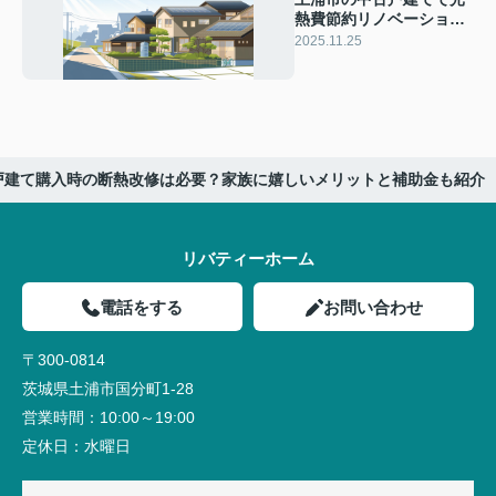
熱費節約リノベーション
はどうする？購入前に知
2025.11.25
りたい選び方と支援制度
も紹介
戸建て購入時の断熱改修は必要？家族に嬉しいメリットと補助金も紹介
リバティーホーム
電話をする
お問い合わせ
〒300-0814
茨城県土浦市国分町1-28
営業時間：
10:00～19:00
定休日：
水曜日