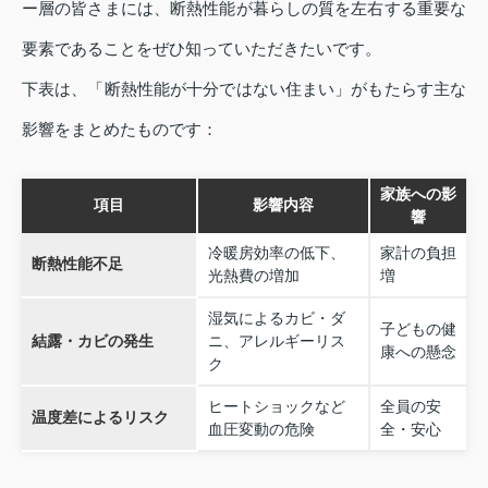
ー層の皆さまには、断熱性能が暮らしの質を左右する重要な
要素であることをぜひ知っていただきたいです。
下表は、「断熱性能が十分ではない住まい」がもたらす主な
影響をまとめたものです：
家族への影
項目
影響内容
響
冷暖房効率の低下、
家計の負担
断熱性能不足
光熱費の増加
増
湿気によるカビ・ダ
子どもの健
結露・カビの発生
ニ、アレルギーリス
康への懸念
ク
ヒートショックなど
全員の安
温度差によるリスク
血圧変動の危険
全・安心