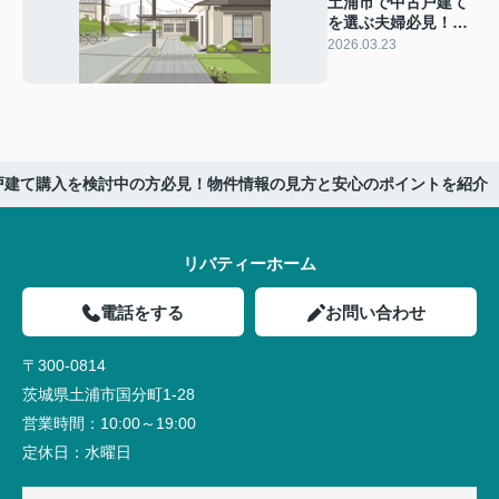
土浦市で中古戸建て
を選ぶ夫婦必見！駅
から遠い物件のメリ
2026.03.23
ットを詳しく紹介
戸建て購入を検討中の方必見！物件情報の見方と安心のポイントを紹介
リバティーホーム
電話をする
お問い合わせ
〒300-0814
茨城県土浦市国分町1-28
営業時間：
10:00～19:00
定休日：
水曜日