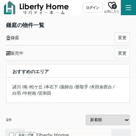
0
ログイン
お気に入り
鎌庭の物件一覧
鎌庭
変更
販売中
変更
おすすめのエリア
諸川
/
南
/
松ケ丘
/
本石下
/
薬師台
/
新取手
/
木田余西台
/
白羽
/
中村南
/
宮和田
1
件
新築一戸建