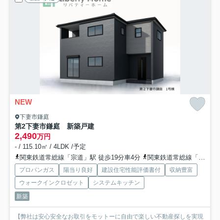
NEW
下妻市鎌庭
第2下妻市鎌庭 新築戸建
2,490
万円
- / 115.10㎡ / 4LDK /予定
関東鉄道常総線「宗道」駅 徒歩19分車4分
関東鉄道常総線「玉村」駅 徒歩36分
プロパンガス
陽当り良好
建設住宅性能評価書付
収納豊富
ウォークインクロゼット
システムキッチン
新築
【弊社は安心安全なお取引をモットーに自由で楽しい不動産探しを実現