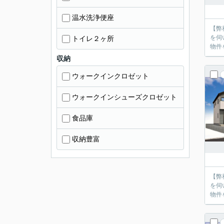
温水洗浄便座
【弊
を伺
トイレ２ヶ所
物件
収納
ウォークインクロゼット
ウォークインシューズクロゼット
食品庫
収納豊富
【弊
を伺
物件