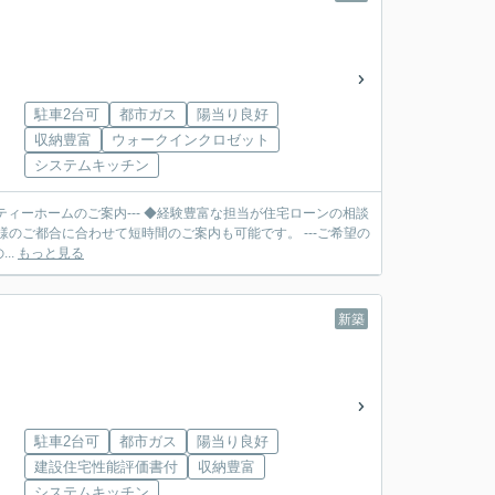
駐車2台可
都市ガス
陽当り良好
収納豊富
ウォークインクロゼット
システムキッチン
ティーホームのご案内--- ◆経験豊富な担当が住宅ローンの相談
合に合わせて短時間のご案内も可能です。 ---ご希望の
..
もっと見る
新築
駐車2台可
都市ガス
陽当り良好
建設住宅性能評価書付
収納豊富
システムキッチン