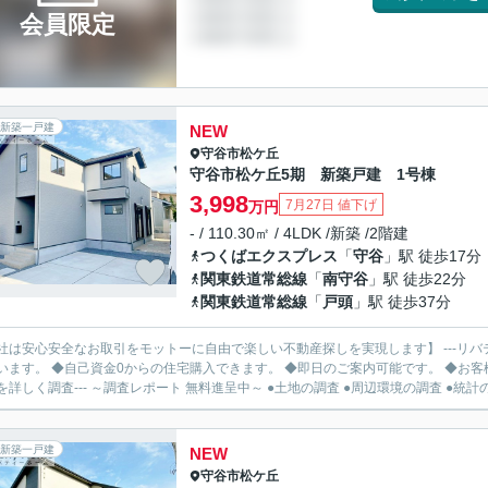
会員限定
新築一戸建
NEW
守谷市
松ケ丘
守谷市松ケ丘5期 新築戸建 1号棟
3,998
7月27日 値下げ
万円
- / 110.30㎡ / 4LDK /新築 /2階建
つくばエクスプレス
「
守谷
」駅 徒歩17分
関東鉄道常総線
「
南守谷
」駅 徒歩22分
関東鉄道常総線
「
戸頭
」駅 徒歩37分
社は安心安全なお取引をモットーに自由で楽しい不動産探しを実現します】 ---リバ
います。 ◆自己資金0からの住宅購入できます。 ◆即日のご案内可能です。 ◆お客様のご都
を詳しく調査--- ～調査レポート 無料進呈中～ ●土地の調査 ●周辺環境の調査 ●統計の.
新築一戸建
NEW
守谷市
松ケ丘