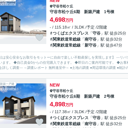
NEW
守谷市
松ケ丘
守谷市松ケ丘6期 新築戸建 1号棟
4,698
万円
- / 115.18㎡ / 3LDK /予定 /2階建
つくばエクスプレス
「
守谷
」駅 徒歩25分
関東鉄道常総線
「
南守谷
」駅 徒歩32分
関東鉄道常総線
「
新守谷
」駅 徒歩47分
社は安心安全なお取引をモットーに自由で楽しい不動産探しを実現します】 ---リバ
います。 ◆自己資金0からの住宅購入できます。 ◆即日のご案内可能です。 ◆お客様のご都
を詳しく調査--- ～調査レポート 無料進呈中～ ●土地の調査 ●周辺環境の調査 ●統計の.
新築一戸建
NEW
守谷市
松ケ丘
守谷市松ケ丘6期 新築戸建 2号棟
4,898
万円
- / 117.38㎡ / 3LDK /予定 /2階建
つくばエクスプレス
「
守谷
」駅 徒歩25分
関東鉄道常総線
「
南守谷
」駅 徒歩32分