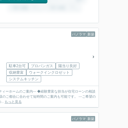
パノラマ
新築
駐車2台可
プロパンガス
陽当り良好
収納豊富
ウォークインクロゼット
システムキッチン
ティーホームのご案内--- ◆経験豊富な担当が住宅ローンの相談
合に合わせて短時間のご案内も可能です。 ---ご希望の
..
もっと見る
パノラマ
新築