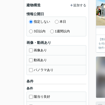
建物構造
追加する
情報公開日
指定しない
本日
3日以内
1週間以内
【弊
画像・動画あり
を伺
物件
画像あり
動画あり
パノラマあり
条件
条件
陽当り良好