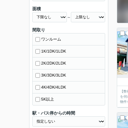
面積
～
間取り
ワンルーム
1K/1DK/1LDK
2K/2DK/2LDK
3K/3DK/3LDK
4K/4DK/4LDK
【弊
を伺
5K以上
物件
駅・バス停からの時間