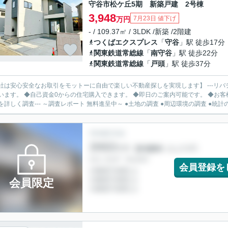
守谷市松ケ丘5期 新築戸建 2号棟
3,948
7月23日 値下げ
万円
- / 109.37㎡ / 3LDK /新築 /2階建
つくばエクスプレス
「
守谷
」駅 徒歩17分
関東鉄道常総線
「
南守谷
」駅 徒歩22分
関東鉄道常総線
「
戸頭
」駅 徒歩37分
社は安心安全なお取引をモットーに自由で楽しい不動産探しを実現します】 ---リバ
います。 ◆自己資金0からの住宅購入できます。 ◆即日のご案内可能です。 ◆お客様のご都
を詳しく調査--- ～調査レポート 無料進呈中～ ●土地の調査 ●周辺環境の調査 ●統計の.
会員登録を
会員限定