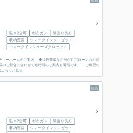
新築
駐車2台可
都市ガス
陽当り良好
収納豊富
ウォークインクロゼット
ウォークインシューズクロゼット
ティーホームのご案内--- ◆経験豊富な担当が住宅ローンの相談
合に合わせて短時間のご案内も可能です。 ---ご希望の
..
もっと見る
新築
駐車2台可
都市ガス
陽当り良好
収納豊富
ウォークインクロゼット