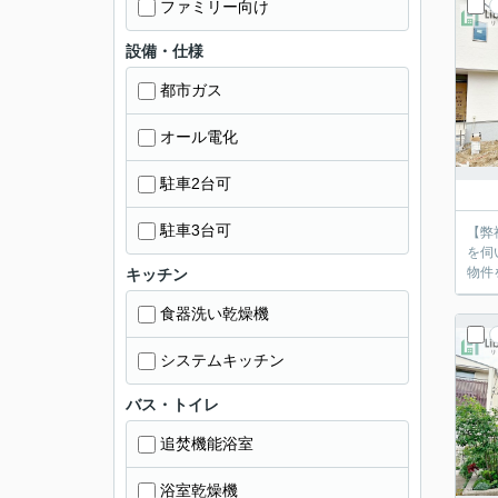
ファミリー向け
設備・仕様
都市ガス
オール電化
駐車2台可
駐車3台可
【弊
を伺
物件
キッチン
食器洗い乾燥機
システムキッチン
バス・トイレ
追焚機能浴室
浴室乾燥機