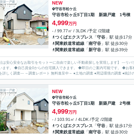
新築一戸建
NEW
守谷市
松ケ丘
守谷市松ヶ丘5丁目1期 新築戸建 1号棟
4,999
万円
- / 99.77㎡ / 3LDK /予定 /2階建
つくばエクスプレス
「
守谷
」駅 徒歩17分
関東鉄道常総線
「
南守谷
」駅 徒歩30分
関東鉄道常総線
「
新守谷
」駅 徒歩39分
社は安心安全なお取引をモットーに自由で楽しい不動産探しを実現します】 ---リバ
います。 ◆自己資金0からの住宅購入できます。 ◆即日のご案内可能です。 ◆お客様のご都
を詳しく調査--- ～調査レポート 無料進呈中～ ●土地の調査 ●周辺環境の調査 ●統計の.
新築一戸建
NEW
守谷市
松ケ丘
守谷市松ヶ丘5丁目1期 新築戸建 2号棟
4,999
万円
- / 103.91㎡ / 4LDK /予定 /2階建
つくばエクスプレス
「
守谷
」駅 徒歩17分
関東鉄道常総線
「
南守谷
」駅 徒歩30分