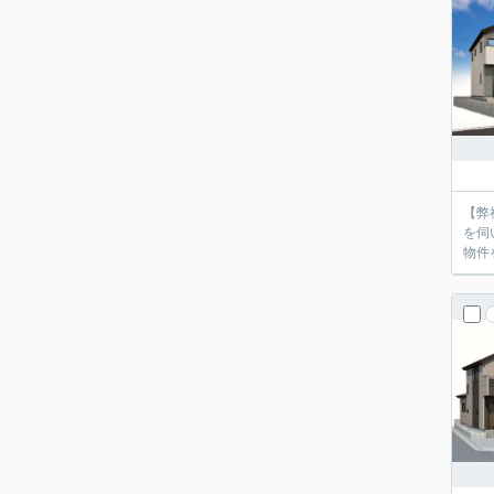
【弊
を伺
物件