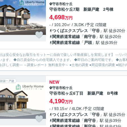
守谷市
松ケ丘
守谷市松ケ丘7期 新築戸建 2号棟
4,698
万円
- / 101.20㎡ / 3LDK /予定 /2階建
つくばエクスプレス
「
守谷
」駅 徒歩20分
関東鉄道常総線
「
南守谷
」駅 徒歩20分
関東鉄道常総線
「
戸頭
」駅 徒歩35分
社は安心安全なお取引をモットーに自由で楽しい不動産探しを実現します】 ---リバ
います。 ◆自己資金0からの住宅購入できます。 ◆即日のご案内可能です。 ◆お客様のご都
を詳しく調査--- ～調査レポート 無料進呈中～ ●土地の調査 ●周辺環境の調査 ●統計の.
新築一戸建
NEW
守谷市
松ケ丘
守谷市松ヶ丘6丁目 新築戸建 B号棟
4,190
万円
- / 93.15㎡ / 4LDK /予定 /2階建
つくばエクスプレス
「
守谷
」駅 徒歩25分
関東鉄道常総線
「
南守谷
」駅 徒歩39分
関東鉄道常総線
「
新守谷
」駅 徒歩43分