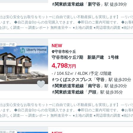
関東鉄道常総線
「
新守谷
」駅 徒歩39分
社は安心安全なお取引をモットーに自由で楽しい不動産探しを実現します】 ---リバ
います。 ◆自己資金0からの住宅購入できます。 ◆即日のご案内可能です。 ◆お客様のご都
を詳しく調査--- ～調査レポート 無料進呈中～ ●土地の調査 ●周辺環境の調査 ●統計の.
新築一戸建
NEW
守谷市
松ケ丘
守谷市松ケ丘7期 新築戸建 1号棟
4,798
万円
- / 104.52㎡ / 4LDK /予定 /2階建
つくばエクスプレス
「
守谷
」駅 徒歩20分
関東鉄道常総線
「
南守谷
」駅 徒歩20分
関東鉄道常総線
「
戸頭
」駅 徒歩35分
社は安心安全なお取引をモットーに自由で楽しい不動産探しを実現します】 ---リバ
います。 ◆自己資金0からの住宅購入できます。 ◆即日のご案内可能です。 ◆お客様のご都
を詳しく調査--- ～調査レポート 無料進呈中～ ●土地の調査 ●周辺環境の調査 ●統計の.
新築一戸建