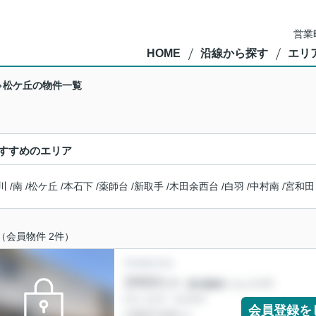
営業
HOME
沿線から探す
エリ
松ケ丘の物件一覧
すすめのエリア
川
/
南
/
松ケ丘
/
本石下
/
薬師台
/
新取手
/
木田余西台
/
白羽
/
中村南
/
宮和田
（会員物件 2件）
会員登録を