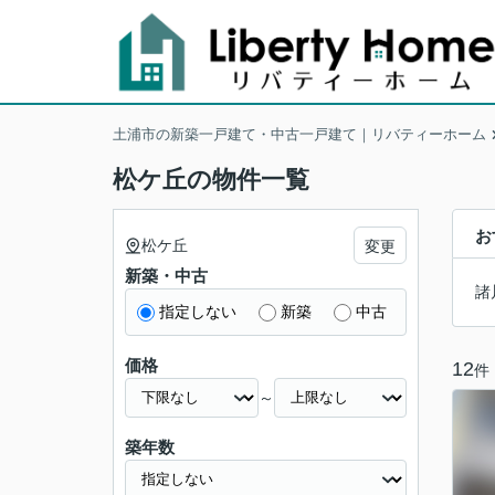
土浦市の新築一戸建て・中古一戸建て｜リバティーホーム
松ケ丘の物件一覧
お
松ケ丘
変更
新築・中古
諸
指定しない
新築
中古
価格
12
件
～
築年数