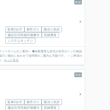
新築
駐車2台可
都市ガス
陽当り良好
建設住宅性能評価書付
収納豊富
システムキッチン
ティーホームのご案内--- ◆経験豊富な担当が住宅ローンの相談
合に合わせて短時間のご案内も可能です。 ---ご希望の
..
もっと見る
新築
駐車2台可
都市ガス
陽当り良好
建設住宅性能評価書付
収納豊富