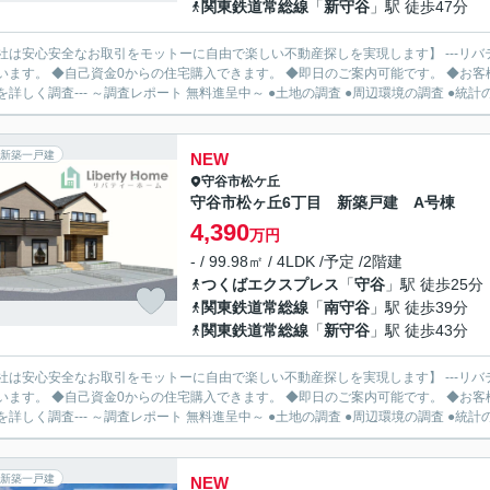
関東鉄道常総線
「
新守谷
」駅 徒歩47分
社は安心安全なお取引をモットーに自由で楽しい不動産探しを実現します】 ---リバ
います。 ◆自己資金0からの住宅購入できます。 ◆即日のご案内可能です。 ◆お客様のご都
を詳しく調査--- ～調査レポート 無料進呈中～ ●土地の調査 ●周辺環境の調査 ●統計の.
新築一戸建
NEW
守谷市
松ケ丘
守谷市松ヶ丘6丁目 新築戸建 A号棟
4,390
万円
- / 99.98㎡ / 4LDK /予定 /2階建
つくばエクスプレス
「
守谷
」駅 徒歩25分
関東鉄道常総線
「
南守谷
」駅 徒歩39分
関東鉄道常総線
「
新守谷
」駅 徒歩43分
社は安心安全なお取引をモットーに自由で楽しい不動産探しを実現します】 ---リバ
います。 ◆自己資金0からの住宅購入できます。 ◆即日のご案内可能です。 ◆お客様のご都
を詳しく調査--- ～調査レポート 無料進呈中～ ●土地の調査 ●周辺環境の調査 ●統計の.
新築一戸建
NEW