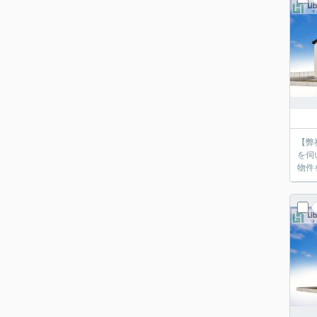
【弊
を伺
物件