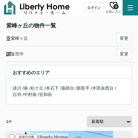
0
ログイン
お気に入り
紫峰ヶ丘の物件一覧
紫峰ヶ丘
変更
販売中
変更
おすすめのエリア
諸川
/
南
/
松ケ丘
/
本石下
/
薬師台
/
新取手
/
木田余西台
/
白羽
/
中村南
/
宮和田
1
件
新築一戸建