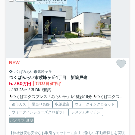
NEW
つくばみらい市紫峰ヶ丘
つくばみらい市紫峰ヶ丘4丁目 新築戸建
5,780
万円
7月28日 値下げ
- / 93.23㎡ / 3LDK /新築
つくばエクスプレス「みらい平」駅 徒歩18分
つくばエクスプレス「みどりの」駅 徒歩43分
都市ガス
陽当り良好
収納豊富
ウォークインクロゼット
ウォークインシューズクロゼット
システムキッチン
パノラマ
新築
【弊社は安心安全なお取引をモットーに自由で楽しい不動産探しを実現