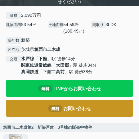
せください♪
2,090万円
価格
93.54㎡
54.59坪
3LDK
建物面積
土地面積
間取り
(180.49㎡)
新築
築年数
茨城県
筑西市
二木成
所在地
水戸線
「
下館
」駅 徒歩14分
交通
関東鉄道常総線
「
大田郷
」駅 徒歩34分
真岡鉄道
「
下館二高前
」駅 徒歩38分
LINEからお問い合わせ
無料
お問い合わせ
無料
筑西市二木成第2 新築戸建 3号棟の販売中物件