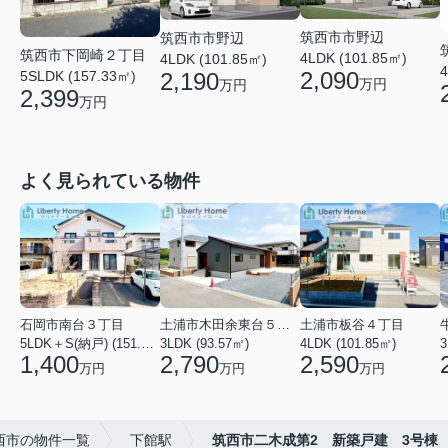
筑西市市野辺
筑西市市野辺
筑西市下岡崎２丁目
4LDK (101.85㎡)
4LDK (101.85㎡)
4
2,090
2,190
5SLDK (157.33㎡)
万円
万円
2,399
万円
よく見られている物件
石岡市南台３丁目
土浦市木田余東台５丁目
土浦市板谷４丁目
5LDK＋S(納戸) (151.80㎡)
3LDK (93.57㎡)
4LDK (101.85㎡)
3
1,400
2,790
2,590
万円
万円
万円
西市の物件一覧
下館駅
筑西市二木成第2 新築戸建 3号棟