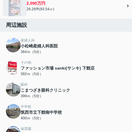
2,090万円
28.29坪(93.54㎡)
周辺施設
産婦人科
小松崎産婦人科医院
364ｍ（5分）
その他
ファッション市場 sanki(サンキ) 下館店
392ｍ（5分）
眼科
こまつざき眼科クリニック
399ｍ（5分）
中学校
筑西市立下館南中学校
400ｍ（5分）
保育園