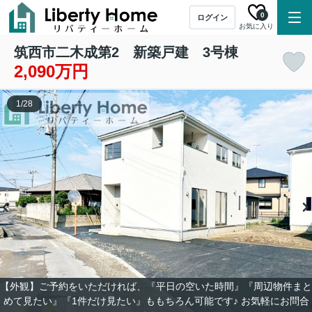
0
ログイン
お気に入り
筑西市二木成第2 新築戸建 3号棟
2,090万円
1
/
28
【外観】ご予約をいただければ、『平日の空いた時間』『周辺物件まと
めて見たい』『1件だけ見たい』ももちろん可能です♪ お気軽にお問合