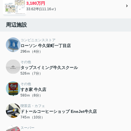
3,180万円
33.62坪(111.16㎡)
周辺施設
コンビニエンスストア
ローソン 牛久栄町一丁目店
296ｍ（4分）
その他
タップスイミング牛久スクール
526ｍ（7分）
その他
すき家 牛久店
593ｍ（8分）
喫茶店・カフェ
ドトールコーヒーショップ EneJet牛久店
745ｍ（10分）
スーパー