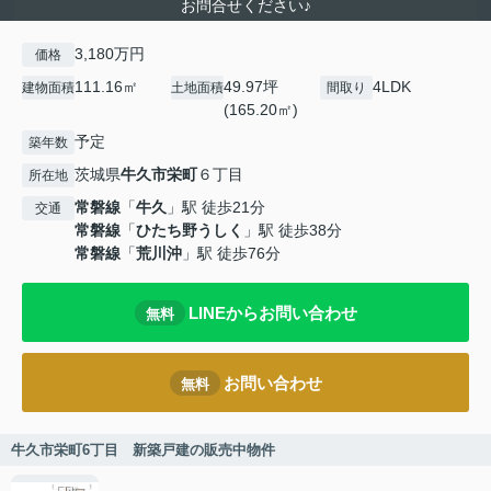
お問合せください♪
3,180万円
価格
111.16㎡
49.97坪
4LDK
建物面積
土地面積
間取り
(165.20㎡)
予定
築年数
茨城県
牛久市
栄町
６丁目
所在地
常磐線
「
牛久
」駅 徒歩21分
交通
常磐線
「
ひたち野うしく
」駅 徒歩38分
常磐線
「
荒川沖
」駅 徒歩76分
LINEからお問い合わせ
無料
お問い合わせ
無料
牛久市栄町6丁目 新築戸建の販売中物件