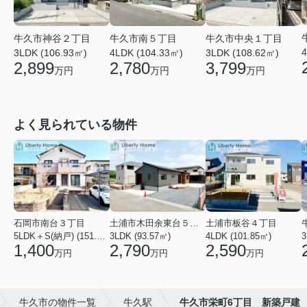
牛久市神谷２丁目
牛久市南５丁目
牛久市中央１丁目
4
3LDK (106.93㎡)
4LDK (104.33㎡)
3LDK (108.62㎡)
2,899
2,780
3,799
万円
万円
万円
よく見られている物件
石岡市南台３丁目
土浦市木田余東台５丁目
土浦市板谷４丁目
5LDK＋S(納戸) (151.80㎡)
3LDK (93.57㎡)
4LDK (101.85㎡)
3
1,400
2,790
2,590
万円
万円
万円
牛久市の物件一覧
牛久駅
牛久市栄町6丁目 新築戸建