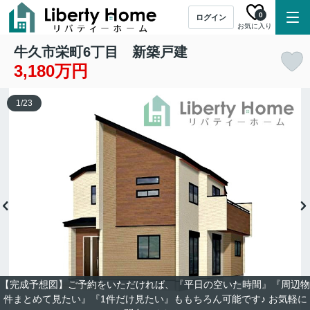
0
ログイン
お気に入り
牛久市栄町6丁目 新築戸建
3,180万円
1
/
23
【完成予想図】ご予約をいただければ、『平日の空いた時間』『周辺物
件まとめて見たい』『1件だけ見たい』ももちろん可能です♪ お気軽に