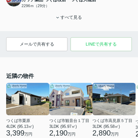
2296ｍ（29分）
すべて見る
メールで共有する
LINEで共有する
近隣の物件
つくば市観音台１丁目
つくば市栗原
つくば市高見原５丁目
3LDK (95.97㎡)
4LDK (95.13㎡)
3LDK (95.58㎡)
3
2,190
3,399
2,890
万円
万円
万円