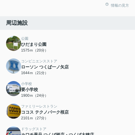
情報の見方
周辺施設
公園
ひだまり公園
1575ｍ（20分）
コンビニエンスストア
ローソン つくば一ノ矢店
1644ｍ（21分）
小学校
要小学校
1900ｍ（24分）
ファミリーレストラン
ココス テクノパーク桜店
2101ｍ（27分）
ドラッグストア
カワチ薬品 つくば桜店・つくば大穂店