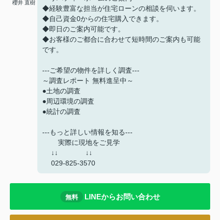
櫻井 直樹
◆経験豊富な担当が住宅ローンの相談を伺います。
◆自己資金0からの住宅購入できます。
◆即日のご案内可能です。
◆お客様のご都合に合わせて短時間のご案内も可能
です。
---ご希望の物件を詳しく調査---
～調査レポート 無料進呈中～
●土地の調査
●周辺環境の調査
●統計の調査
---もっと詳しい情報を知る---
実際に現地をご見学
↓↓ ↓↓
029-825-3570
LINEからお問い合わせ
無料