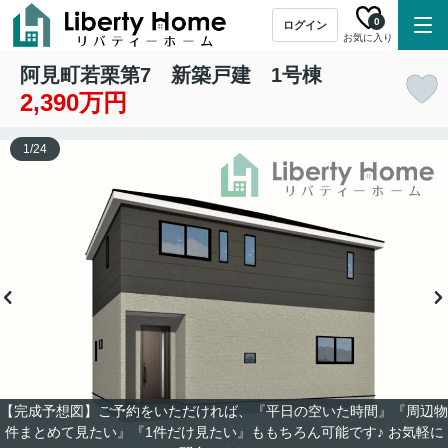
0
ログイン
お気に入り
阿見町若栗第7 新築戸建 1号棟
2,390万円
1
/
24
【完成予想図】ご予約をいただければ、『平日の空いた時間』『周辺物
件まとめて見たい』『1件だけ見たい』ももちろん可能です♪ お気軽に