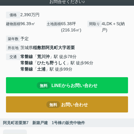
お問合せください♪
2,390万円
価格
96.39㎡
65.38坪
4LDK＋S(納
建物面積
土地面積
間取り
(216.16㎡)
戸)
予定
築年数
茨城県
稲敷郡阿見町
大字若栗
所在地
常磐線
「
荒川沖
」駅 徒歩78分
交通
常磐線
「
ひたち野うしく
」駅 徒歩96分
常磐線
「
土浦
」駅 徒歩99分
LINEからお問い合わせ
無料
お問い合わせ
無料
阿見町若栗第7 新築戸建 1号棟の販売中物件