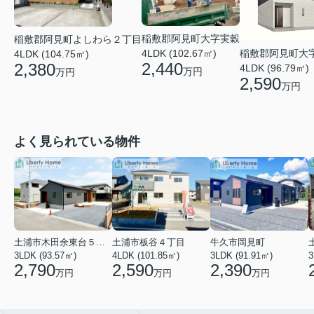
稲敷郡阿見町大字実穀
稲敷郡阿見町よしわら２丁目
稲敷郡阿見町大
4LDK (102.67㎡)
4LDK (104.75㎡)
2,440
2,380
4LDK (96.79㎡)
万円
万円
2,590
万円
よく見られている物件
土浦市木田余東台５丁目
土浦市板谷４丁目
牛久市岡見町
3LDK (93.57㎡)
4LDK (101.85㎡)
3LDK (91.91㎡)
3
2,790
2,590
2,390
万円
万円
万円