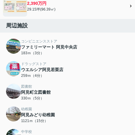
2,390万円
29.15坪(96.39㎡)
周辺施設
コンビニエンスストア
ファミリーマート 阿見中央店
183ｍ（3分）
ドラッグストア
ウエルシア阿見若栗店
259ｍ（4分）
図書館
阿見町立図書館
330ｍ（5分）
幼稚園
阿見みどり幼稚園
1121ｍ（15分）
中学校