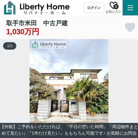
0
ログイン
お気に入り
取手市米田 中古戸建
1,030万円
1
/
1
【外観】ご予約をいただければ、『平日の空いた時間』『周辺物件まと
めて見たい』『1件だけ見たい』ももちろん可能です♪ お気軽にお問合