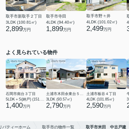
取手市野々井
取手市新取手２丁目
取手市寺田
4LDK (101.02㎡)
3LDK (100.81㎡)
4LDK (94.40㎡)
4
2,499
2,899
1,899
万円
万円
万円
よく見られている物件
石岡市南台３丁目
土浦市木田余東台５丁目
土浦市板谷４丁目
5LDK＋S(納戸) (151.80㎡)
3LDK (93.57㎡)
4LDK (101.85㎡)
3
1,400
2,790
2,590
万円
万円
万円
リバティーホーム
取手市の物件一覧
取手市米田 中古戸建