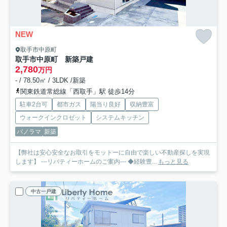
NEW
取手市中原町
取手市中原町 新築戸建
2,780
万円
- / 78.50㎡ / 3LDK /新築
関東鉄道常総線「西取手」駅 徒歩14分
駐車2台可
都市ガス
陽当り良好
収納豊富
ウォークインクロゼット
システムキッチン
パノラマ
新築
【弊社は安心安全なお取引をモットーに自由で楽しい不動産探しを実現
します】 ---リバティーホームのご案内--- ◆経験豊...
もっと見る
中古一戸建