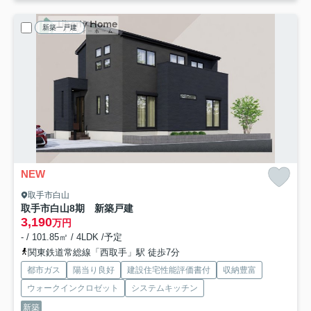
新築一戸建
NEW
取手市白山
取手市白山8期 新築戸建
3,190
万円
- / 101.85㎡ / 4LDK /予定
関東鉄道常総線「西取手」駅 徒歩7分
都市ガス
陽当り良好
建設住宅性能評価書付
収納豊富
ウォークインクロゼット
システムキッチン
新築