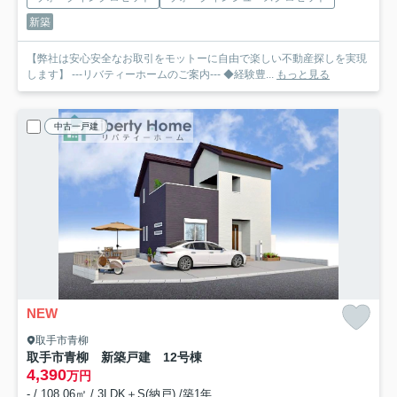
新築
【弊社は安心安全なお取引をモットーに自由で楽しい不動産探しを実現
します】 ---リバティーホームのご案内--- ◆経験豊...
もっと見る
中古一戸建
NEW
取手市青柳
取手市青柳 新築戸建 12号棟
4,390
万円
- / 108.06㎡ / 3LDK＋S(納戸) /築1年