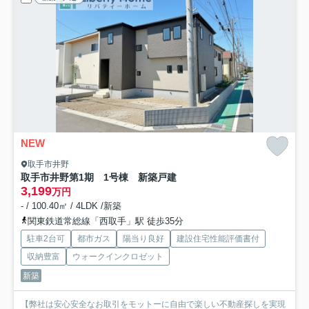
NEW
取手市井野
取手市井野第1期 1号棟 新築戸建
3,199
万円
- / 100.40㎡ / 4LDK /新築
関東鉄道常総線「西取手」駅 徒歩35分
駐車2台可
都市ガス
陽当り良好
建設住宅性能評価書付
収納豊富
ウォークインクロゼット
新築
【弊社は安心安全なお取引をモットーに自由で楽しい不動産探しを実現