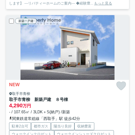
します】 ---リバティーホームのご案内--- ◆経験豊...
もっと見る
新築一戸建
NEW
取手市青柳
取手市青柳 新築戸建 ８号棟
4,290
万円
- / 107.65㎡ / 3LDK＋S(納戸) /新築
関東鉄道常総線「西取手」駅 徒歩42分
駐車2台可
都市ガス
陽当り良好
収納豊富
ウォークインクロゼット
ウォークインシューズクロゼット