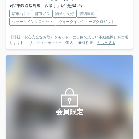
関東鉄道常総線「西取手」駅 徒歩42分
駐車2台可
都市ガス
陽当り良好
収納豊富
ウォークインクロゼット
ウォークインシューズクロゼット
【弊社は安心安全なお取引をモットーに自由で楽しい不動産探しを実現
します】 ---リバティーホームのご案内--- ◆経験豊...
もっと見る
会員限定