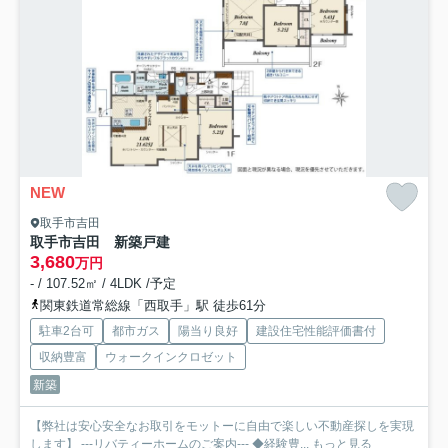
NEW
取手市吉田
取手市吉田 新築戸建
3,680
万円
- / 107.52㎡ / 4LDK /予定
関東鉄道常総線「西取手」駅 徒歩61分
駐車2台可
都市ガス
陽当り良好
建設住宅性能評価書付
収納豊富
ウォークインクロゼット
新築
【弊社は安心安全なお取引をモットーに自由で楽しい不動産探しを実現
します】 ---リバティーホームのご案内--- ◆経験豊...
もっと見る