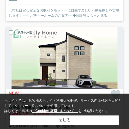
【弊社は安心安全なお取引をモットーに自由で楽しい不動産探しを実現
します】 ---リバティーホームのご案内--- ◆経験豊...
もっと見る
新築一戸建
NEW
当サイトでは、お客様の当サイト利用状況把握、サービス向上検討を目的と
取手市本郷
して、クッキー（Cookie）を使用しています。
取手市本郷6期 新築戸建 2号棟
詳しくは、当社の
「Cookieの取扱いについて」
をご確認ください。
2,990
万円
8月3日 値下げ
- / 101.01㎡ / 4LDK /予定
閉じる
関東鉄道常総線「西取手」駅 徒歩7分