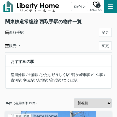
0
ログイン
お気に入り
関東鉄道常総線 西取手駅の物件一覧
西取手駅
変更
販売中
変更
おすすめの駅
荒川沖駅
/
土浦駅
/
ひたち野うしく駅
/
龍ケ崎市駅
/
牛久駅
/
古河駅
/
神立駅
/
入地駅
/
高浜駅
/
つくば駅
36
件（会員物件 19件）
新築一戸建