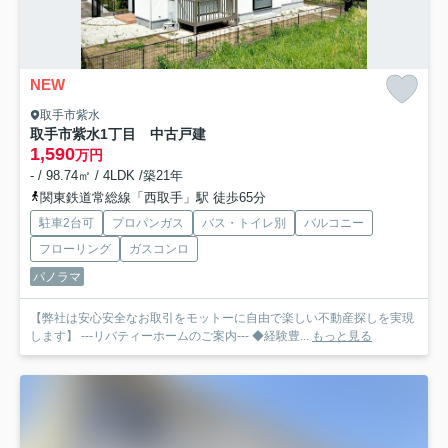
NEW
取手市紫水
取手市紫水1丁目 中古戸建
1,590
万円
- / 98.74㎡ / 4LDK /築21年
関東鉄道常総線「西取手」駅 徒歩65分
駐車2台可
プロパンガス
バス・トイレ別
バルコニー
フローリング
ガスコンロ
パノラマ
【弊社は安心安全なお取引をモットーに自由で楽しい不動産探しを実現
します】 ---リバティーホームのご案内--- ◆経験豊...
もっと見る