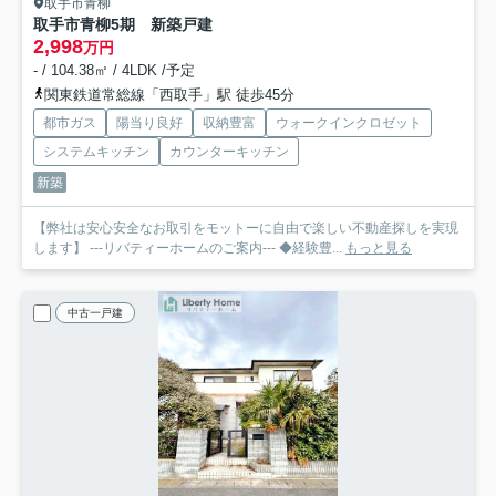
取手市青柳
取手市青柳5期 新築戸建
2,998
万円
- / 104.38㎡ / 4LDK /予定
関東鉄道常総線「西取手」駅 徒歩45分
都市ガス
陽当り良好
収納豊富
ウォークインクロゼット
システムキッチン
カウンターキッチン
新築
【弊社は安心安全なお取引をモットーに自由で楽しい不動産探しを実現
します】 ---リバティーホームのご案内--- ◆経験豊...
もっと見る
中古一戸建