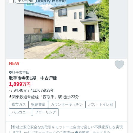
中古一戸建
NEW
取手市寺田
取手市寺田1期 中古戸建
1,899
万円
- / 94.40㎡ / 4LDK /築29年
関東鉄道常総線「西取手」駅 徒歩23分
都市ガス
収納豊富
カウンターキッチン
バス・トイレ別
バルコニー
フローリング
【弊社は安心安全なお取引をモットーに自由で楽しい不動産探しを実現
します】 ---リバティーホームのご案内--- ◆経験豊...
もっと見る