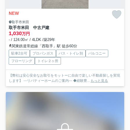
NEW
取手市米田
取手市米田 中古戸建
1,030
万円
- / 124.00㎡ / 4LDK /築29年
関東鉄道常総線「西取手」駅 徒歩60分
駐車2台可
プロパンガス
バス・トイレ別
バルコニー
フローリング
トイレ２ヶ所
【弊社は安心安全なお取引をモットーに自由で楽しい不動産探しを実現
します】 ---リバティーホームのご案内--- ◆経験豊...
もっと見る