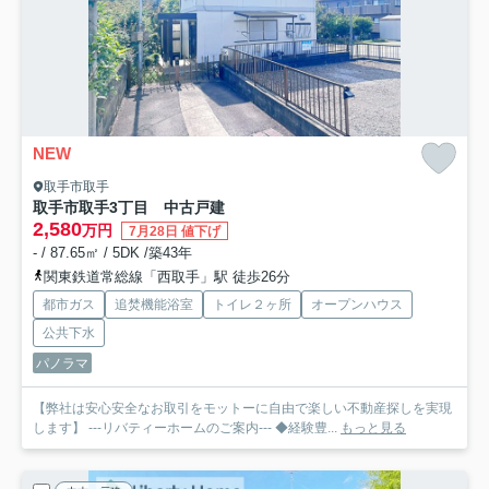
NEW
取手市取手
取手市取手3丁目 中古戸建
2,580
万円
7月28日 値下げ
- / 87.65㎡ / 5DK /築43年
関東鉄道常総線「西取手」駅 徒歩26分
都市ガス
追焚機能浴室
トイレ２ヶ所
オープンハウス
公共下水
パノラマ
【弊社は安心安全なお取引をモットーに自由で楽しい不動産探しを実現
します】 ---リバティーホームのご案内--- ◆経験豊...
もっと見る