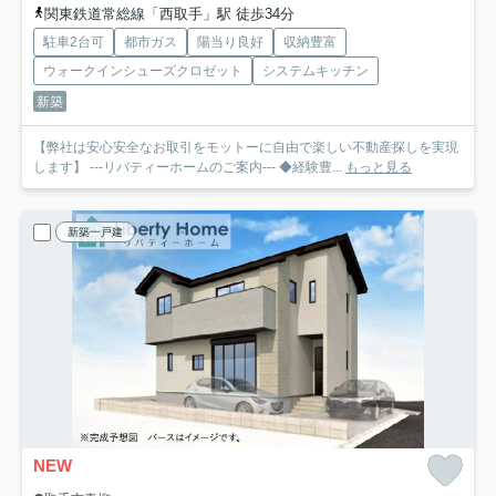
関東鉄道常総線「西取手」駅 徒歩34分
駐車2台可
都市ガス
陽当り良好
収納豊富
ウォークインシューズクロゼット
システムキッチン
新築
【弊社は安心安全なお取引をモットーに自由で楽しい不動産探しを実現
します】 ---リバティーホームのご案内--- ◆経験豊...
もっと見る
新築一戸建
NEW