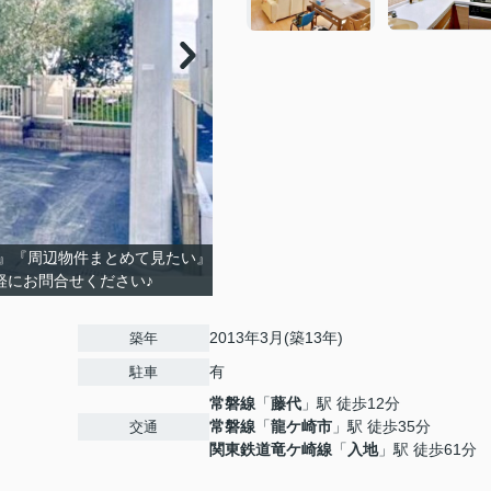
』『周辺物件まとめて見たい』
軽にお問合せください♪
2013年3月(築13年)
築年
有
駐車
常磐線
「
藤代
」駅 徒歩12分
常磐線
「
龍ケ崎市
」駅 徒歩35分
交通
関東鉄道竜ケ崎線
「
入地
」駅 徒歩61分