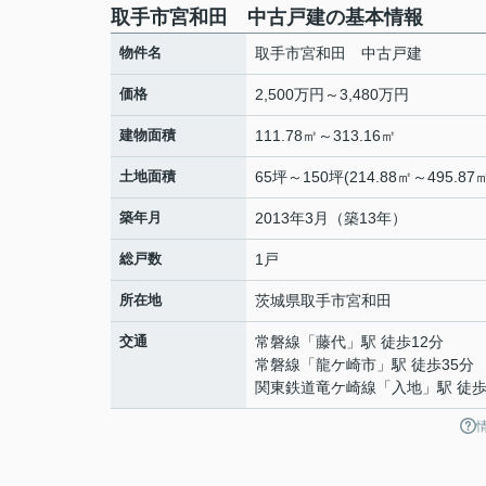
取手市宮和田 中古戸建の基本情報
物件名
取手市宮和田 中古戸建
価格
2,500万円～3,480万円
建物面積
111.78㎡～313.16㎡
土地面積
65坪～150坪(214.88㎡～495.87
築年月
2013年3月（築13年）
総戸数
1戸
所在地
茨城県
取手市
宮和田
交通
常磐線
「
藤代
」駅 徒歩12分
常磐線
「
龍ケ崎市
」駅 徒歩35分
関東鉄道竜ケ崎線
「
入地
」駅 徒歩