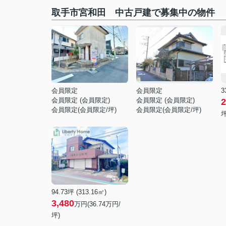
取手市宮和田 中古戸建で募集中の物件
会員限定
会員限定
3
会員限定
(
会員限定
)
会員限定
(
会員限定
)
2
会員限定
(
会員限定
/坪)
会員限定
(
会員限定
/坪)
坪
94.73坪 (313.16㎡)
3,480
万円(36.74万円/
坪)