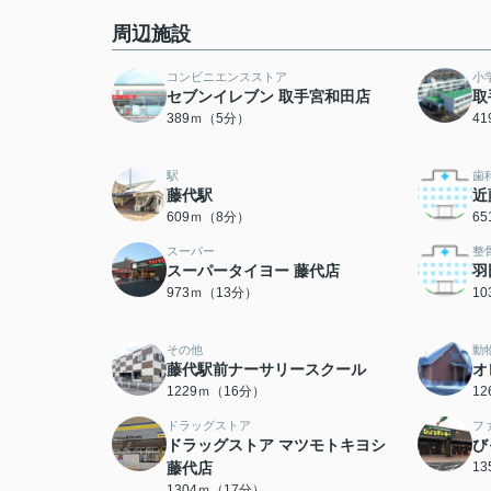
周辺施設
コンビニエンスストア
小
セブンイレブン 取手宮和田店
取
389ｍ（5分）
4
駅
歯
藤代駅
近
609ｍ（8分）
6
スーパー
整
スーパータイヨー 藤代店
羽
973ｍ（13分）
1
その他
動
藤代駅前ナーサリースクール
オ
1229ｍ（16分）
1
ドラッグストア
フ
ドラッグストア マツモトキヨシ
び
藤代店
1
1304ｍ（17分）