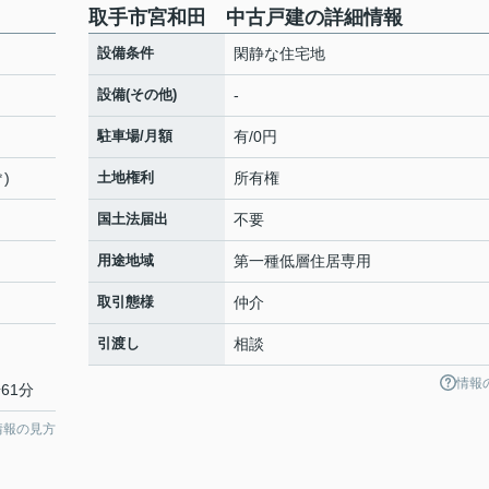
取手市宮和田 中古戸建の詳細情報
設備条件
閑静な住宅地
設備(その他)
-
駐車場/月額
有/0円
㎡)
土地権利
所有権
国土法届出
不要
用途地域
第一種低層住居専用
取引態様
仲介
引渡し
相談
情報
61分
情報の見方