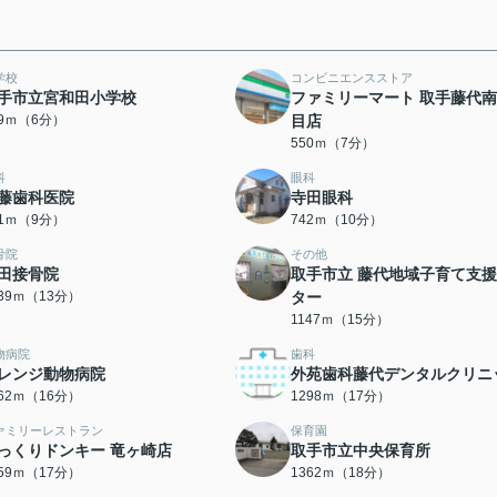
学校
コンビニエンスストア
手市立宮和田小学校
ファミリーマート 取手藤代
19ｍ（6分）
目店
550ｍ（7分）
科
眼科
藤歯科医院
寺田眼科
51ｍ（9分）
742ｍ（10分）
骨院
その他
田接骨院
取手市立 藤代地域子育て支
039ｍ（13分）
ター
1147ｍ（15分）
物病院
歯科
レンジ動物病院
外苑歯科藤代デンタルクリニ
262ｍ（16分）
1298ｍ（17分）
ァミリーレストラン
保育園
っくりドンキー 竜ヶ崎店
取手市立中央保育所
359ｍ（17分）
1362ｍ（18分）