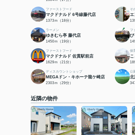
ファーストフード
そ
マクドナルド 6号線藤代店
エ
1373ｍ（18分）
1
ラーメン
フ
ゆきむら亭 藤代店
び
1450ｍ（19分）
1
ファーストフード
保
マクドナルド 佐貫駅前店
こ
1629ｍ（21分）
1
ディスカウントショップ
公
MEGAドン・キホーテ龍ケ崎店
北
2303ｍ（29分）
3
近隣の物件