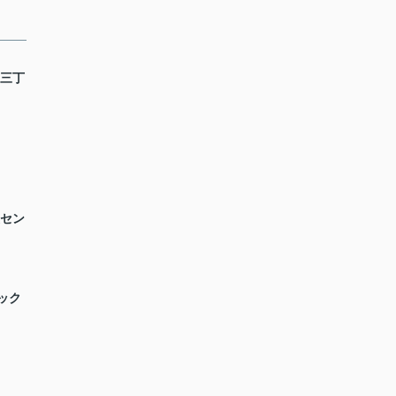
南三丁
援セン
ック