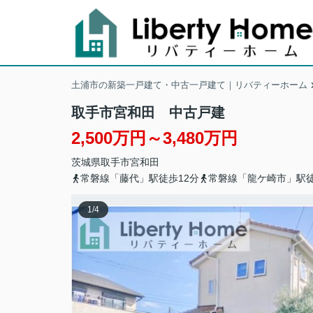
土浦市の新築一戸建て・中古一戸建て｜リバティーホーム
取手市宮和田 中古戸建
2,500万円～3,480万円
茨城県
取手市
宮和田
常磐線「藤代」駅徒歩12分
常磐線「龍ケ崎市」駅徒
1
/
4