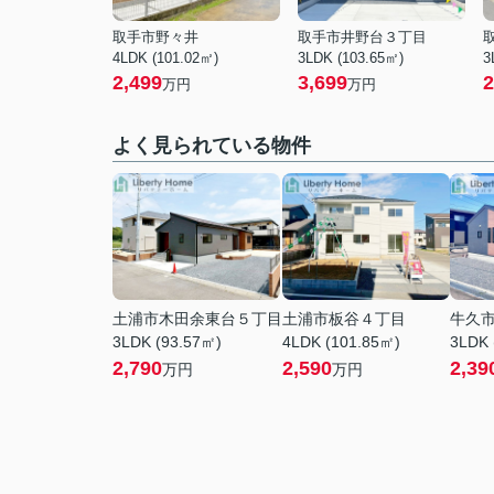
取手市野々井
取手市井野台３丁目
4LDK (101.02㎡)
3LDK (103.65㎡)
3
2,499
3,699
2
万円
万円
よく見られている物件
土浦市木田余東台５丁目
土浦市板谷４丁目
牛久
3LDK (93.57㎡)
4LDK (101.85㎡)
3LDK 
2,790
2,590
2,39
万円
万円