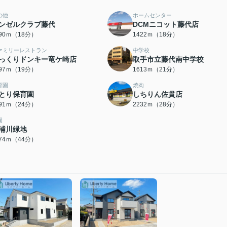
の他
ホームセンター
ンゼルクラブ藤代
DCMニコット藤代店
390ｍ（18分）
1422ｍ（18分）
ァミリーレストラン
中学校
っくりドンキー竜ケ崎店
取手市立藤代南中学校
497ｍ（19分）
1613ｍ（21分）
育園
焼肉
とり保育園
しちりん佐貫店
891ｍ（24分）
2232ｍ（28分）
園
浦川緑地
474ｍ（44分）