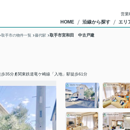
営業
HOME
沿線から探す
エリ
取手市宮和田 中古戸建
取手市の物件一覧
藤代駅
歩35分
関東鉄道竜ケ崎線「入地」駅徒歩61分