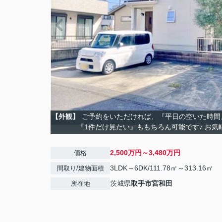
【外観】
ご予約をいただければ、『平日の空いた時間
『1件だけ見たい』ももちろん可能です♪ お気
2,500万円～3,480万円
価格
3LDK～6DK/111.78㎡～313.16㎡
間取り/建物面積
茨城県
取手市
宮和田
所在地