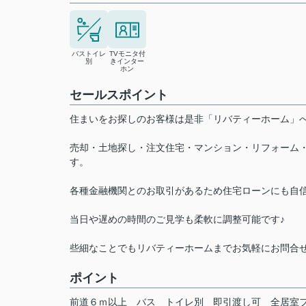
バストイレ
TVモニタ付
別
きインター
ホン
セールスポイント
住まいをお探しのお客様は是非「リバティーホーム
売却・土地探し・注文住宅・マンション・リフォーム
す。
各種金融機関とのお取引があるため住宅ローンにも自
当日や遅めの時間のご見学も柔軟に調整可能です♪
些細なことでもリバティーホームまでお気軽にお問合
ポイント
前道６ｍ以上
バス
トイレ別
即引渡し可
全居室