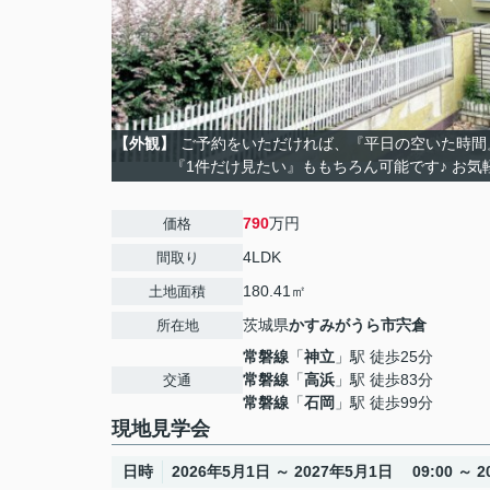
【外観】
ご予約をいただければ、『平日の空いた時間
『1件だけ見たい』ももちろん可能です♪ お気
790
万円
価格
4LDK
間取り
180.41㎡
土地面積
茨城県
かすみがうら市
宍倉
所在地
常磐線
「
神立
」駅 徒歩25分
常磐線
「
高浜
」駅 徒歩83分
交通
常磐線
「
石岡
」駅 徒歩99分
現地見学会
日時
2026年5月1日 ～ 2027年5月1日 09:00 ～ 20