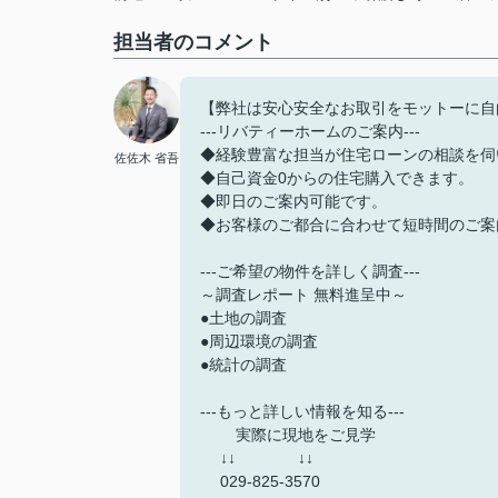
担当者のコメント
【弊社は安心安全なお取引をモットーに自
---リバティーホームのご案内---
◆経験豊富な担当が住宅ローンの相談を伺
佐佐木 省吾
◆自己資金0からの住宅購入できます。
◆即日のご案内可能です。
◆お客様のご都合に合わせて短時間のご案
---ご希望の物件を詳しく調査---
～調査レポート 無料進呈中～
●土地の調査
●周辺環境の調査
●統計の調査
---もっと詳しい情報を知る---
実際に現地をご見学
↓↓ ↓↓
029-825-3570