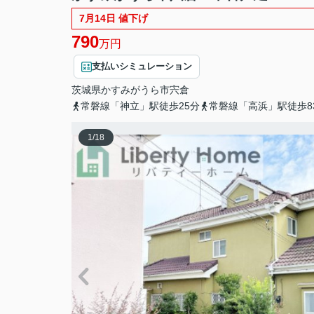
7月14日 値下げ
790
万円
支払いシミュレーション
茨城県
かすみがうら市
宍倉
常磐線「神立」駅徒歩25分
常磐線「高浜」駅徒歩8
1
/
18