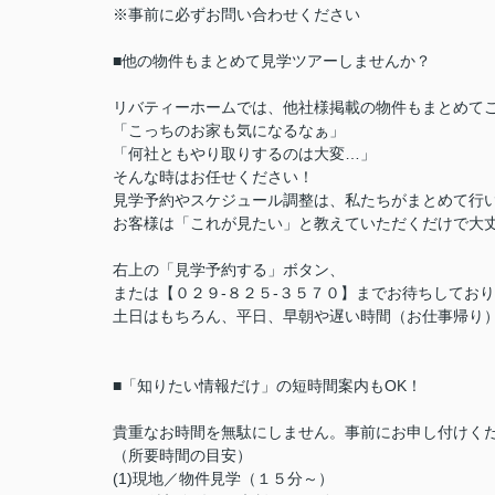
※事前に必ずお問い合わせください
■他の物件もまとめて見学ツアーしませんか？
リバティーホームでは、他社様掲載の物件もまとめて
「こっちのお家も気になるなぁ」
「何社ともやり取りするのは大変…」
そんな時はお任せください！
見学予約やスケジュール調整は、私たちがまとめて行
お客様は「これが見たい」と教えていただくだけで大丈
右上の「見学予約する」ボタン、
または【０２９-８２５-３５７０】までお待ちしてお
土日はもちろん、平日、早朝や遅い時間（お仕事帰り
■「知りたい情報だけ」の短時間案内もOK！
貴重なお時間を無駄にしません。事前にお申し付けく
（所要時間の目安）
(1)現地／物件見学（１５分～）