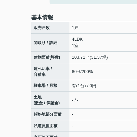
基本情報
1戸
販売戸数
4LDK
間取り / 詳細
1室
103.71㎡(31.37坪)
建物面積(坪数)
建ぺい率 /
60%/200%
容積率
駐車場 / 月額
有(1台) / 0円
土地
- / -
(敷金 / 保証金)
-
傾斜地部分面積
-
私道負担面積