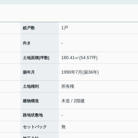
1戸
総戸数
-
向き
180.41㎡(54.57坪)
土地面積(坪数)
1990年7月(築36年)
築年月
所有権
土地権利
木造 / 2階建
建物構造
-
路地状敷地
無
セットバック