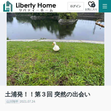
0
ログイン
お気に入り
土浦発！！第３回 突然の出会い
山川翔平
2021.07.24