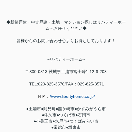
◆新築戸建・中古戸建・土地・マンション探しはリバティーホー
ムへお任せください◆
皆様からのお問い合わせ心よりお待ちしております！
~
リバティーホーム
~
〒300-0813
茨城県土浦市富士崎1-12-6-203
TEL:029-825-3570/FAX：029-
825-3571
ＨＰ：
//www.libertyhome.co.jp/
●土浦市●
阿見町
●
龍ケ崎市
●
かすみがうら市
●牛久市●
つくば市
●石岡市
●小美玉市●水戸市●つくばみらい市
●常総市●坂東市