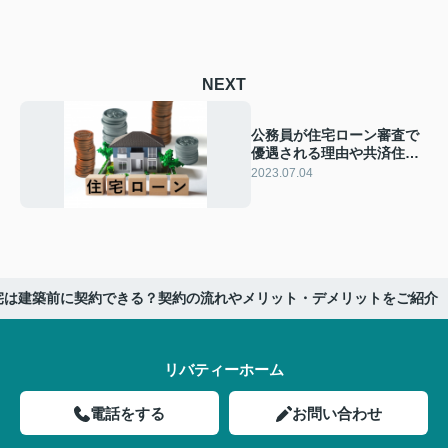
NEXT
公務員が住宅ローン審査で
優遇される理由や共済住宅
ローンについてご紹介！
2023.07.04
宅は建築前に契約できる？契約の流れやメリット・デメリットをご紹介
リバティーホーム
電話をする
お問い合わせ