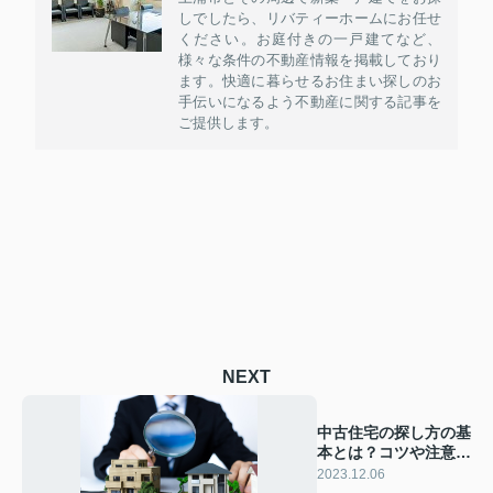
しでしたら、リバティーホームにお任せ
ください。お庭付きの一戸建てなど、
様々な条件の不動産情報を掲載しており
ます。快適に暮らせるお住まい探しのお
手伝いになるよう不動産に関する記事を
ご提供します。
NEXT
中古住宅の探し方の基
本とは？コツや注意点
を解説！
2023.12.06