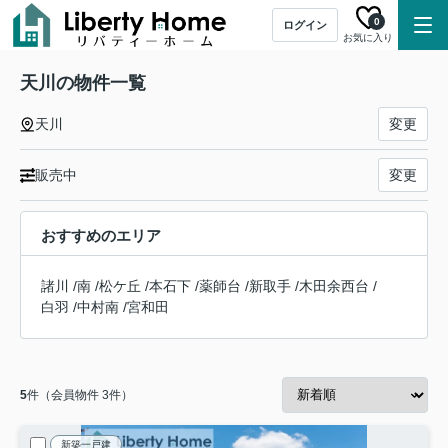
0
ログイン
お気に入り
天川の物件一覧
天川
変更
販売中
変更
おすすめのエリア
諸川
/
南
/
松ケ丘
/
本石下
/
薬師台
/
新取手
/
木田余西台
/
白羽
/
中村南
/
宮和田
5
件（会員物件 3件）
新築一戸建