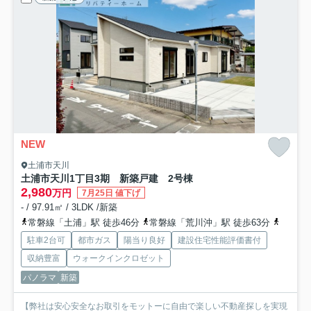
NEW
土浦市天川
土浦市天川1丁目3期 新築戸建 2号棟
2,980
万円
7月25日 値下げ
- / 97.91㎡ / 3LDK /新築
常磐線「土浦」駅 徒歩46分
常磐線「荒川沖」駅 徒歩63分
つくば
駐車2台可
都市ガス
陽当り良好
建設住宅性能評価書付
収納豊富
ウォークインクロゼット
パノラマ
新築
【弊社は安心安全なお取引をモットーに自由で楽しい不動産探しを実現