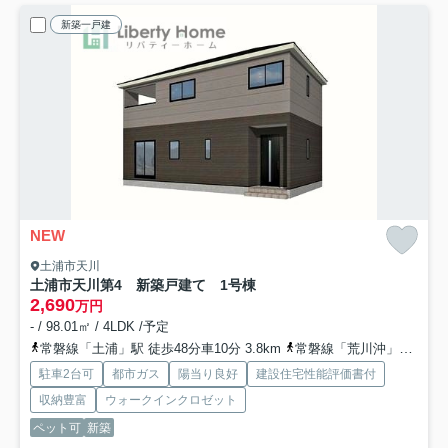
新築一戸建
NEW
土浦市天川
土浦市天川第4 新築戸建て 1号棟
2,690
万円
- / 98.01㎡ / 4LDK /予定
常磐線「土浦」駅 徒歩48分車10分 3.8km
常磐線「荒川沖」駅 徒歩60分車12分 4.8km
駐車2台可
都市ガス
陽当り良好
建設住宅性能評価書付
収納豊富
ウォークインクロゼット
ペット可
新築