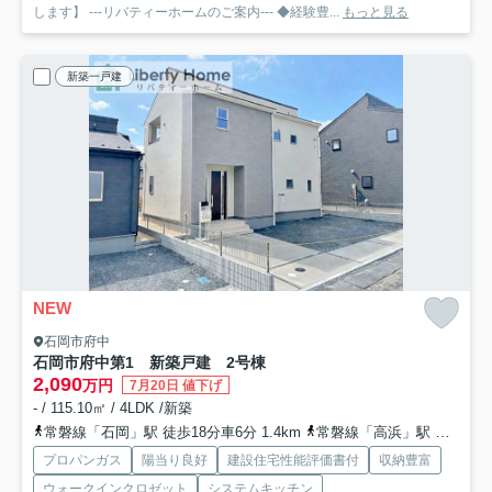
します】 ---リバティーホームのご案内--- ◆経験豊...
もっと見る
新築一戸建
NEW
石岡市府中
石岡市府中第1 新築戸建 2号棟
2,090
万円
7月20日 値下げ
- / 115.10㎡ / 4LDK /新築
常磐線「石岡」駅 徒歩18分車6分 1.4km
常磐線「高浜」駅 徒歩64分
プロパンガス
陽当り良好
建設住宅性能評価書付
収納豊富
ウォークインクロゼット
システムキッチン