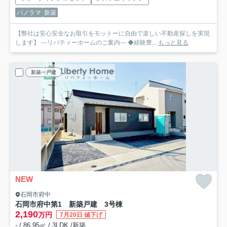
パノラマ
新築
【弊社は安心安全なお取引をモットーに自由で楽しい不動産探しを実現
します】 ---リバティーホームのご案内--- ◆経験豊...
もっと見る
新築一戸建
NEW
石岡市府中
石岡市府中第1 新築戸建 3号棟
2,190
万円
7月20日 値下げ
- / 86.95㎡ / 3LDK /新築