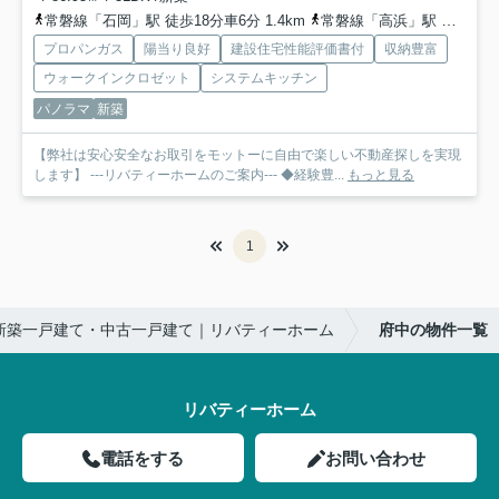
常磐線「石岡」駅 徒歩18分車6分 1.4km
常磐線「高浜」駅 徒歩64分
プロパンガス
陽当り良好
建設住宅性能評価書付
収納豊富
ウォークインクロゼット
システムキッチン
パノラマ
新築
【弊社は安心安全なお取引をモットーに自由で楽しい不動産探しを実現
します】 ---リバティーホームのご案内--- ◆経験豊...
もっと見る
1
新築一戸建て・中古一戸建て｜リバティーホーム
府中の物件一覧
リバティーホーム
電話をする
お問い合わせ