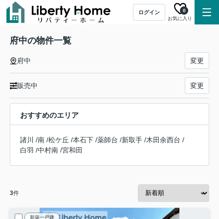
0
ログイン
お気に入り
府中の物件一覧
府中
変更
販売中
変更
おすすめのエリア
諸川
/
南
/
松ケ丘
/
本石下
/
薬師台
/
新取手
/
木田余西台
/
白羽
/
中村南
/
宮和田
3
件
新築一戸建