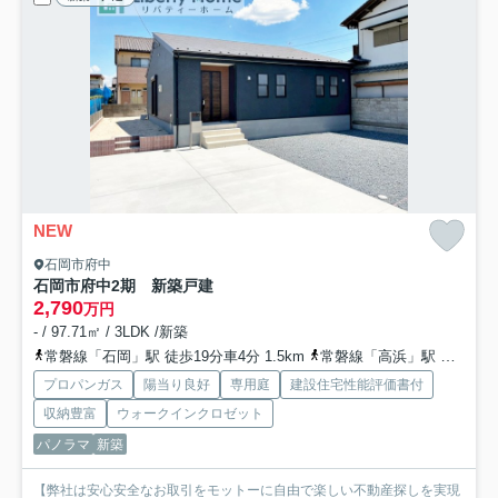
NEW
石岡市府中
石岡市府中2期 新築戸建
2,790
万円
- / 97.71㎡ / 3LDK /新築
常磐線「石岡」駅 徒歩19分車4分 1.5km
常磐線「高浜」駅 徒歩60分
プロパンガス
陽当り良好
専用庭
建設住宅性能評価書付
収納豊富
ウォークインクロゼット
パノラマ
新築
【弊社は安心安全なお取引をモットーに自由で楽しい不動産探しを実現