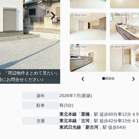
』『周辺物件まとめて見たい』
軽にお問合せください♪
2026年7月(新築)
築年
有(3台)
駐車
東北本線
「
栗橋
」駅 徒歩60分車12分 4.9
東北本線
「
古河
」駅 徒歩42分車13分 4.1
交通
東武日光線
「
新古河
」駅 徒歩54分