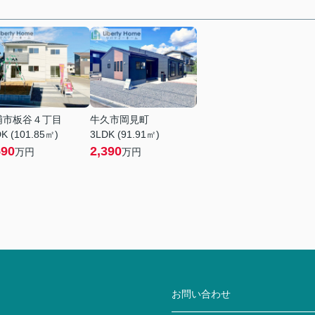
浦市板谷４丁目
牛久市岡見町
K (101.85㎡)
3LDK (91.91㎡)
590
2,390
万円
万円
お問い合わせ