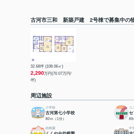
古河市三和 新築戸建 2号棟で募集中の
32.68坪 (108.06㎡)
2,290
万円(70.07万円/
坪)
周辺施設
小学校
コ
古河第七小学校
セ
80ｍ（1分）
8
幼稚園
中
くくや台幼稚園
古