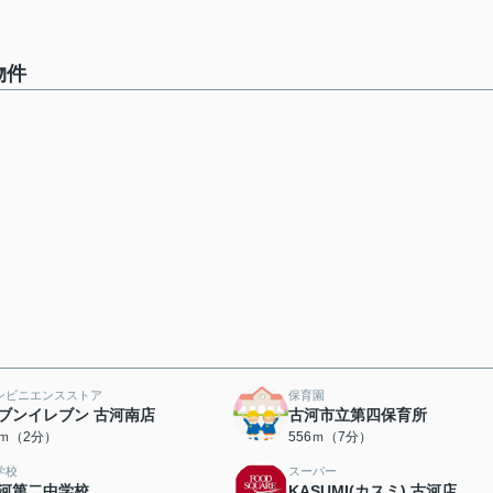
物件
ンビニエンスストア
保育園
ブンイレブン 古河南店
古河市立第四保育所
9ｍ（2分）
556ｍ（7分）
学校
スーパー
河第二中学校
KASUMI(カスミ) 古河店