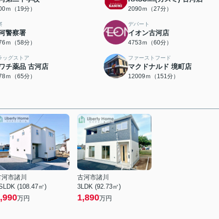
500ｍ（19分）
2090ｍ（27分）
察
デパート
河警察署
イオン古河店
576ｍ（58分）
4753ｍ（60分）
ラッグストア
ファーストフード
ワチ薬品 古河店
マクドナルド 境町店
178ｍ（65分）
12009ｍ（151分）
古河市諸川
古河市諸川
SLDK (108.47㎡)
3LDK (92.73㎡)
,990
1,890
万円
万円