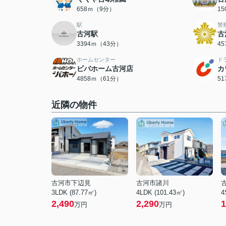
658ｍ（9分）
1
駅
警
古河駅
古
3394ｍ（43分）
4
ホームセンター
ド
ビバホーム古河店
カ
4858ｍ（61分）
5
近隣の物件
古河市下辺見
古河市諸川
3LDK (87.77㎡)
4LDK (101.43㎡)
4
2,490
2,290
1
万円
万円