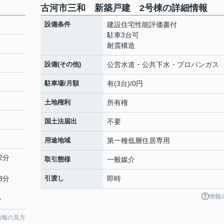
古河市三和 新築戸建 2号棟の詳細情報
設備条件
建設住宅性能評価書付
駐車3台可
耐震構造
設備(その他)
公営水道・公共下水・プロパンガス
駐車場/月額
有(3台)/0円
土地権利
所有権
国土法届出
不要
用途地域
第一種低層住居専用
2分
取引態様
一般媒介
3分
引渡し
即時
情報
分
情報の見方