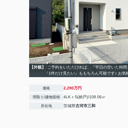
【外観】
ご予約をいただければ、『平日の空いた時間
『1件だけ見たい』ももちろん可能です♪ お気
2,290万円
価格
4LK＋S(納戸)/108.06㎡
間取り/建物面積
茨城県
古河市
三和
所在地