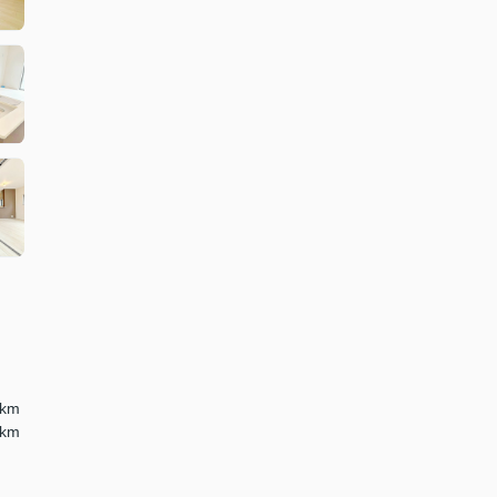
km
km