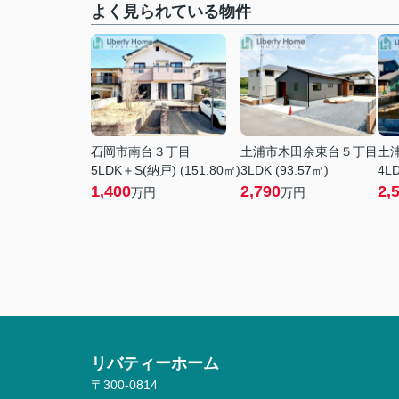
よく見られている物件
石岡市南台３丁目
土浦市木田余東台５丁目
土
5LDK＋S(納戸) (151.80㎡)
3LDK (93.57㎡)
4LD
1,400
2,790
2,
万円
万円
リバティーホーム
〒300-0814