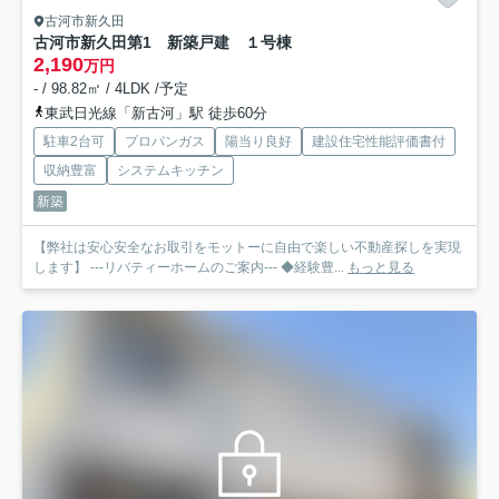
古河市新久田
古河市新久田第1 新築戸建 １号棟
2,190
万円
- / 98.82㎡ / 4LDK /予定
東武日光線「新古河」駅 徒歩60分
駐車2台可
プロパンガス
陽当り良好
建設住宅性能評価書付
収納豊富
システムキッチン
新築
【弊社は安心安全なお取引をモットーに自由で楽しい不動産探しを実現
します】 ---リバティーホームのご案内--- ◆経験豊...
もっと見る