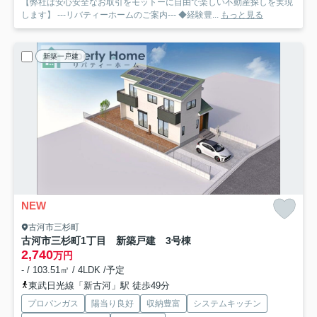
【弊社は安心安全なお取引をモットーに自由で楽しい不動産探しを実現
します】 ---リバティーホームのご案内--- ◆経験豊...
もっと見る
新築一戸建
NEW
古河市三杉町
古河市三杉町1丁目 新築戸建 3号棟
2,740
万円
- / 103.51㎡ / 4LDK /予定
東武日光線「新古河」駅 徒歩49分
プロパンガス
陽当り良好
収納豊富
システムキッチン