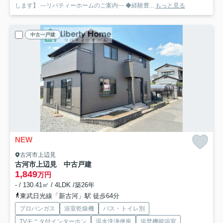
します】 ---リバティーホームのご案内--- ◆経験豊...
もっと見る
中古一戸建
NEW
古河市上辺見
古河市上辺見 中古戸建
1,849
万円
- / 130.41㎡ / 4LDK /築26年
東武日光線「新古河」駅 徒歩64分
プロパンガス
浴室乾燥機
バス・トイレ別
TVモニタ付インターホン
温水洗浄便座
追焚機能浴室