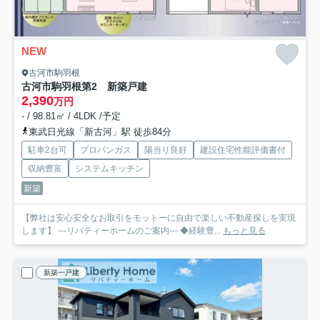
NEW
古河市駒羽根
古河市駒羽根第2 新築戸建
2,390
万円
- / 98.81㎡ / 4LDK /予定
東武日光線「新古河」駅 徒歩84分
駐車2台可
プロパンガス
陽当り良好
建設住宅性能評価書付
収納豊富
システムキッチン
新築
【弊社は安心安全なお取引をモットーに自由で楽しい不動産探しを実現
します】 ---リバティーホームのご案内--- ◆経験豊...
もっと見る
新築一戸建