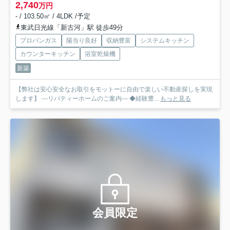
2,740
万円
- / 103.50㎡ / 4LDK /予定
東武日光線「新古河」駅 徒歩49分
プロパンガス
陽当り良好
収納豊富
システムキッチン
カウンターキッチン
浴室乾燥機
新築
【弊社は安心安全なお取引をモットーに自由で楽しい不動産探しを実現
します】 ---リバティーホームのご案内--- ◆経験豊...
もっと見る
会員限定