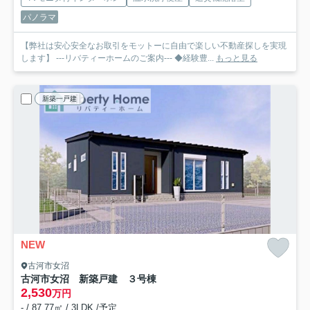
パノラマ
【弊社は安心安全なお取引をモットーに自由で楽しい不動産探しを実現
します】 ---リバティーホームのご案内--- ◆経験豊...
もっと見る
新築一戸建
NEW
古河市女沼
古河市女沼 新築戸建 ３号棟
2,530
万円
- / 87.77㎡ / 3LDK /予定