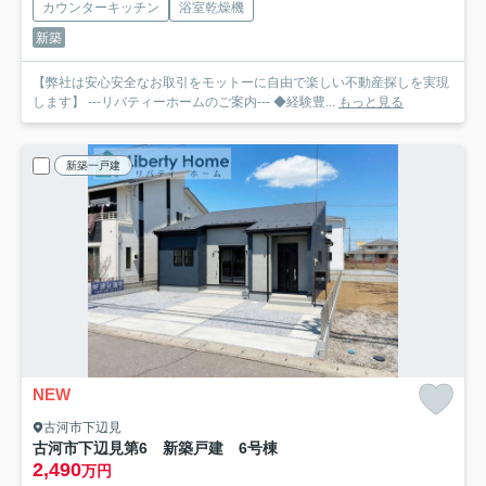
カウンターキッチン
浴室乾燥機
新築
【弊社は安心安全なお取引をモットーに自由で楽しい不動産探しを実現
します】 ---リバティーホームのご案内--- ◆経験豊...
もっと見る
新築一戸建
NEW
古河市下辺見
古河市下辺見第6 新築戸建 6号棟
2,490
万円