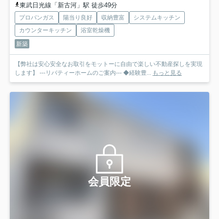
東武日光線「新古河」駅 徒歩49分
プロパンガス
陽当り良好
収納豊富
システムキッチン
カウンターキッチン
浴室乾燥機
新築
【弊社は安心安全なお取引をモットーに自由で楽しい不動産探しを実現
します】 ---リバティーホームのご案内--- ◆経験豊...
もっと見る
会員限定