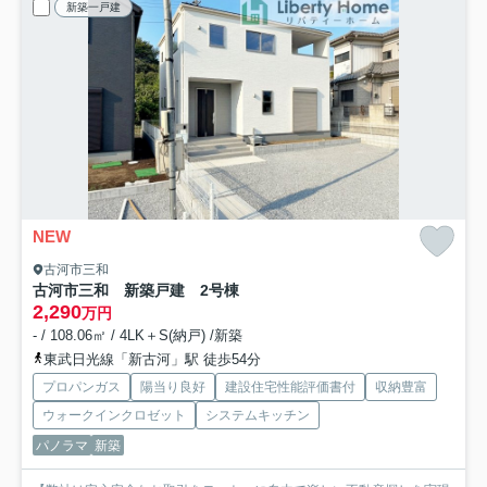
新築一戸建
NEW
古河市三和
古河市三和 新築戸建 2号棟
2,290
万円
- / 108.06㎡ / 4LK＋S(納戸) /新築
東武日光線「新古河」駅 徒歩54分
プロパンガス
陽当り良好
建設住宅性能評価書付
収納豊富
ウォークインクロゼット
システムキッチン
パノラマ
新築