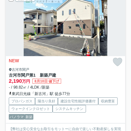
NEW
古河市関戸
古河市関戸第1 新築戸建
2,190
万円
8月10日 値下げ
- / 98.82㎡ / 4LDK /新築
東武日光線「新古河」駅 徒歩77分
プロパンガス
陽当り良好
建設住宅性能評価書付
収納豊富
ウォークインクロゼット
システムキッチン
パノラマ
新築
【弊社は安心安全なお取引をモットーに自由で楽しい不動産探しを実現