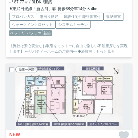
- / 87.77㎡ / 3LDK /新築
東武日光線「新古河」駅 徒歩68分車14分 5.4km
プロパンガス
陽当り良好
建設住宅性能評価書付
収納豊富
ウォークインクロゼット
システムキッチン
ペット可
パノラマ
新築
【弊社は安心安全なお取引をモットーに自由で楽しい不動産探しを実現
します】 ---リバティーホームのご案内--- ◆経験豊...
もっと見る
新築一戸建
NEW