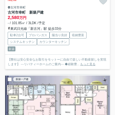
古河市幸町
古河市幸町 新築戸建
2,580
万円
- / 101.85㎡ / 3LDK /予定
東武日光線「新古河」駅 徒歩33分
駐車2台可
プロパンガス
陽当り良好
収納豊富
システムキッチン
カウンターキッチン
新築
【弊社は安心安全なお取引をモットーに自由で楽しい不動産探しを実現
します】 ---リバティーホームのご案内--- ◆経験豊...
もっと見る
新築一戸建