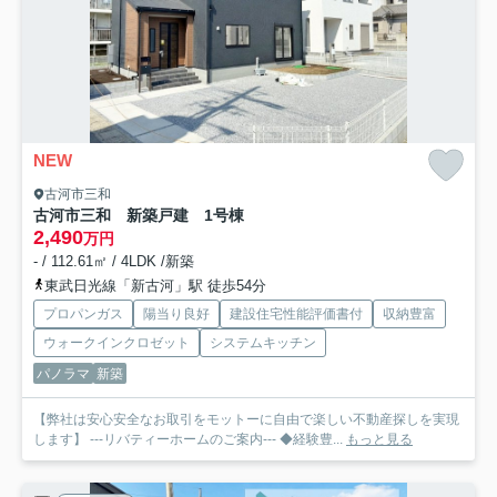
NEW
古河市三和
古河市三和 新築戸建 1号棟
2,490
万円
- / 112.61㎡ / 4LDK /新築
東武日光線「新古河」駅 徒歩54分
プロパンガス
陽当り良好
建設住宅性能評価書付
収納豊富
ウォークインクロゼット
システムキッチン
パノラマ
新築
【弊社は安心安全なお取引をモットーに自由で楽しい不動産探しを実現
します】 ---リバティーホームのご案内--- ◆経験豊...
もっと見る