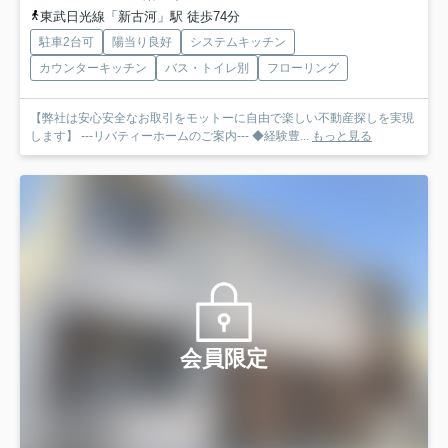
東武日光線「新古河」駅 徒歩74分
駐車2台可
陽当り良好
システムキッチン
カウンターキッチン
バス・トイレ別
フローリング
【弊社は安心安全なお取引をモットーに自由で楽しい不動産探しを実現
します】 ---リバティーホームのご案内--- ◆経験豊...
もっと見る
会員限定