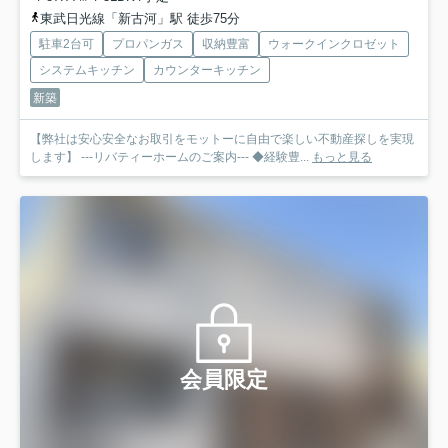
東武日光線「新古河」駅 徒歩75分
駐車2台可
プロパンガス
収納豊富
ウォークインクロゼット
システムキッチン
カウンターキッチン
新築
【弊社は安心安全なお取引をモットーに自由で楽しい不動産探しを実現
します】 ---リバティーホームのご案内--- ◆経験豊...
もっと見る
会員限定