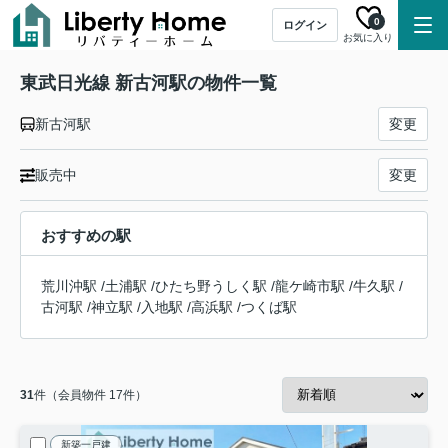
0
ログイン
お気に入り
東武日光線 新古河駅の物件一覧
新古河駅
変更
販売中
変更
おすすめの駅
荒川沖駅
/
土浦駅
/
ひたち野うしく駅
/
龍ケ崎市駅
/
牛久駅
/
古河駅
/
神立駅
/
入地駅
/
高浜駅
/
つくば駅
31
件（会員物件 17件）
新築一戸建