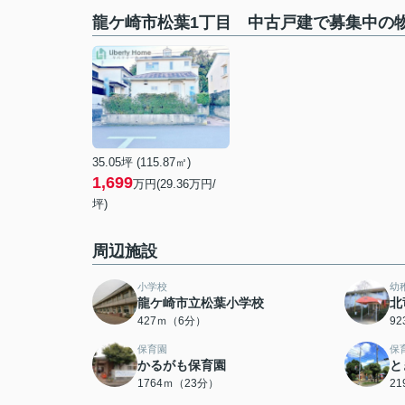
龍ケ崎市松葉1丁目 中古戸建で募集中の
35.05坪 (115.87㎡)
1,699
万円(29.36万円/
坪)
周辺施設
小学校
幼
龍ケ崎市立松葉小学校
北
427ｍ（6分）
9
保育園
保
かるがも保育園
と
1764ｍ（23分）
2