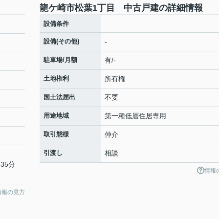
龍ケ崎市松葉1丁目 中古戸建の詳細情報
設備条件
設備(その他)
-
駐車場/月額
有/-
土地権利
所有権
国土法届出
不要
用途地域
第一種低層住居専用
取引態様
仲介
引渡し
相談
35分
情報
情報の見方