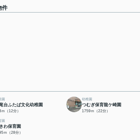
物件
稚園
幼稚園
竜台ふたば文化幼稚園
つむぎ保育龍ケ崎園
23ｍ（12分）
1759ｍ（22分）
育園
きわ保育園
195ｍ（28分）