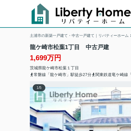
土浦市の新築一戸建て・中古一戸建て｜リバティーホーム
龍ケ崎市松葉1丁目 中古戸建
1,699万円
茨城県
龍ケ崎市
松葉
１丁目
常磐線「龍ケ崎市」駅徒歩27分
関東鉄道竜ケ崎線「
1
/
5