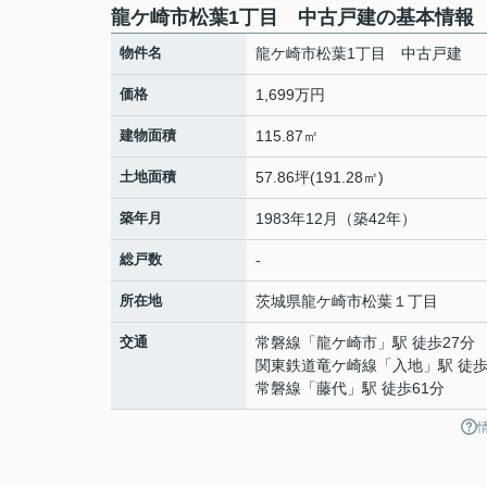
龍ケ崎市松葉1丁目 中古戸建の基本情報
物件名
龍ケ崎市松葉1丁目 中古戸建
価格
1,699万円
建物面積
115.87㎡
土地面積
57.86坪(191.28㎡)
築年月
1983年12月（築42年）
総戸数
-
所在地
茨城県
龍ケ崎市
松葉
１丁目
交通
常磐線
「
龍ケ崎市
」駅 徒歩27分
関東鉄道竜ケ崎線
「
入地
」駅 徒歩
常磐線
「
藤代
」駅 徒歩61分