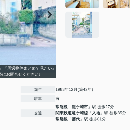
』『周辺物件まとめて見たい』
軽にお問合せください♪
1983年12月(築42年)
築年
有
駐車
常磐線
「
龍ケ崎市
」駅 徒歩27分
関東鉄道竜ケ崎線
「
入地
」駅 徒歩35分
交通
常磐線
「
藤代
」駅 徒歩61分