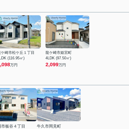
龍ケ崎市松ケ丘１丁目
龍ケ崎市姫宮町
LDK (116.95㎡)
4LDK (97.50㎡)
,098
2,099
万円
万円
浦市板谷４丁目
牛久市岡見町