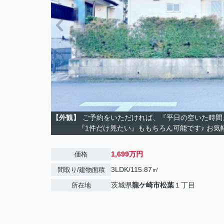
【外観】
ご予約をいただければ、『平日の空いた時間
『1件だけ見たい』ももちろん可能です♪ お気
1,699万円
価格
3LDK/115.87㎡
間取り/建物面積
茨城県
龍ケ崎市
松葉
１丁目
所在地