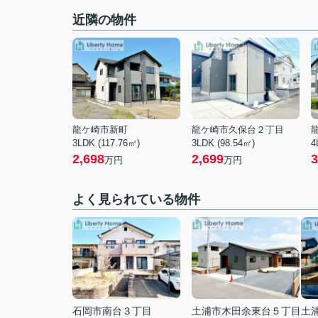
近隣の物件
龍ケ崎市新町
龍ケ崎市久保台２丁目
3LDK (117.76㎡)
3LDK (98.54㎡)
4
2,698
2,699
3
万円
万円
よく見られている物件
石岡市南台３丁目
土浦市木田余東台５丁目
土