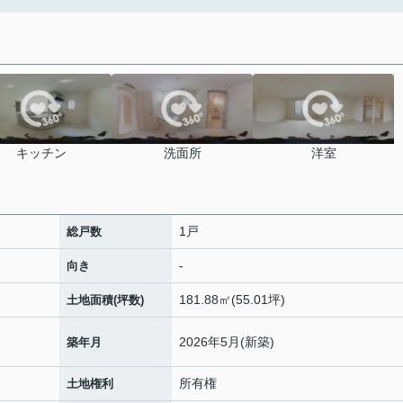
キッチン
洗面所
洋室
1戸
総戸数
-
向き
181.88㎡(55.01坪)
土地面積(坪数)
2026年5月(新築)
築年月
所有権
土地権利