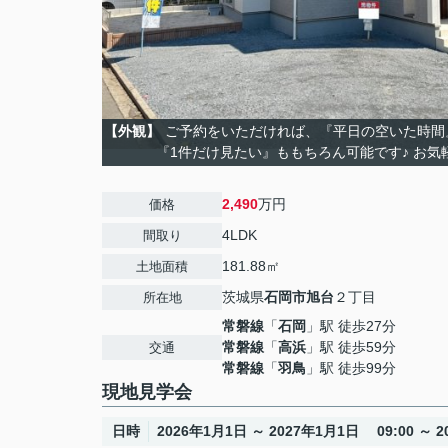
【外観】
ご予約をいただければ、『平日の空いた時間
『1件だけ見たい』ももちろん可能です♪ お気
2,490
万円
価格
4LDK
間取り
181.88㎡
土地面積
茨城県
石岡市
旭台
２丁目
所在地
常磐線
「
石岡
」駅 徒歩27分
常磐線
「
高浜
」駅 徒歩59分
交通
常磐線
「
羽鳥
」駅 徒歩99分
現地見学会
日時
2026年1月1日 ～ 2027年1月1日 09:00 ～ 20