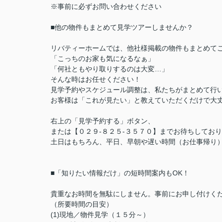
※事前に必ずお問い合わせください
■他の物件もまとめて見学ツアーしませんか？
リバティーホームでは、他社様掲載の物件もまとめて
「こっちのお家も気になるなぁ」
「何社ともやり取りするのは大変…」
そんな時はお任せください！
見学予約やスケジュール調整は、私たちがまとめて行
お客様は「これが見たい」と教えていただくだけで大丈
右上の「見学予約する」ボタン、
または【０２９-８２５-３５７０】までお待ちしてお
土日はもちろん、平日、早朝や遅い時間（お仕事帰り
■「知りたい情報だけ」の短時間案内もOK！
貴重なお時間を無駄にしません。事前にお申し付けく
（所要時間の目安）
(1)現地／物件見学（１５分～）