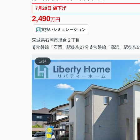
7月28日 値下げ
2,490
万円
支払いシミュレーション
茨城県
石岡市
旭台
２丁目
常磐線「石岡」駅徒歩27分
常磐線「高浜」駅徒歩5
1
/
34