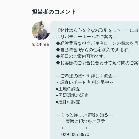
担当者のコメント
【弊社は安心安全なお取引をモットーに自
---リバティーホームのご案内---
◆経験豊富な担当が住宅ローンの相談を伺
佐佐木 省吾
◆自己資金0からの住宅購入できます。
◆即日のご案内可能です。
◆お客様のご都合に合わせて短時間のご案
---ご希望の物件を詳しく調査---
～調査レポート 無料進呈中～
●土地の調査
●周辺環境の調査
●統計の調査
---もっと詳しい情報を知る---
実際に現地をご見学
↓↓ ↓↓
029-825-3570