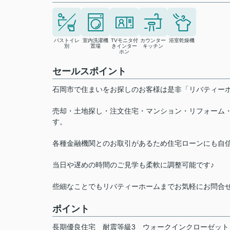
バストイレ
室内洗濯機
TVモニタ付
カウンター
浴室乾燥機
別
置場
きインター
キッチン
ホン
セールスポイント
石岡市で住まいをお探しのお客様は是非「リバティ
売却・土地探し・注文住宅・マンション・リフォーム
す。
各種金融機関とのお取引があるため住宅ローンにも自
当日や遅めの時間のご見学も柔軟に調整可能です♪
些細なことでもリバティーホームまでお気軽にお問合
ポイント
長期優良住宅
耐震等級3
ウォークインクローゼット