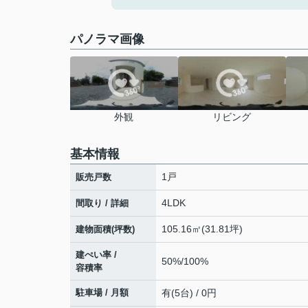
パノラマ画像
外観
リビング
基本情報
1戸
販売戸数
4LDK
間取り / 詳細
105.16㎡(31.81坪)
建物面積(坪数)
建ぺい率 /
50%/100%
容積率
駐車場 / 月額
有(5台) / 0円