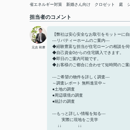
省エネルギー対策
新婚さん向け
クロゼット
庭
担当者のコメント
【弊社は安心安全なお取引をモットーに自
---リバティーホームのご案内---
◆経験豊富な担当が住宅ローンの相談を伺
元吉 和摩
◆自己資金0からの住宅購入できます。
◆即日のご案内可能です。
◆お客様のご都合に合わせて短時間のご案
---ご希望の物件を詳しく調査---
～調査レポート 無料進呈中～
●土地の調査
●周辺環境の調査
●統計の調査
---もっと詳しい情報を知る---
実際に現地をご見学
↓↓ ↓↓