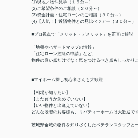
(1)現地／物件見学（１５分～）
(2)ご希望条件のご相談（２０分～）
(3)資金計画・住宅ローンのご相談（３０分～）
(4)【人気！】近隣物件との見比べツアー（３０分～
■プロ視点で「メリット・デメリット」を正直に解説
「地盤やハザードマップの情報」
「住宅ローン控除の申請」など、
物件の良い点だけでなく気をつけるべき点もしっかり
■マイホーム探し初心者さんも大歓迎！
【相場が知りたい】
【まだ買うか決めていない】
【いい物件と出逢えていない】
どんな段階のお客様も、リバティーホームは大歓迎で
茨城県全域の物件を知り尽くしたベテランスタッフと