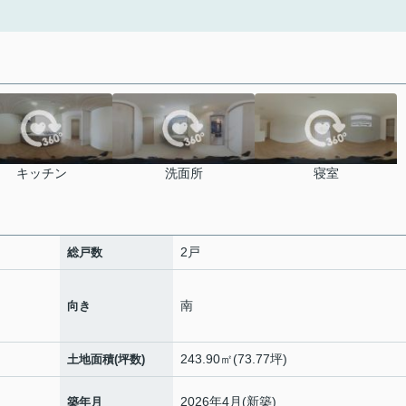
キッチン
洗面所
寝室
2戸
総戸数
南
向き
243.90㎡(73.77坪)
土地面積(坪数)
2026年4月(新築)
築年月