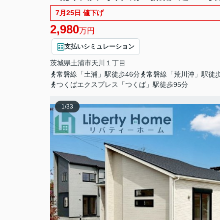
7月25日 値下げ
2,980
万円
支払いシミュレーション
茨城県
土浦市
天川
１丁目
常磐線「土浦」駅徒歩46分
常磐線「荒川沖」駅徒歩
つくばエクスプレス「つくば」駅徒歩95分
1
/
33