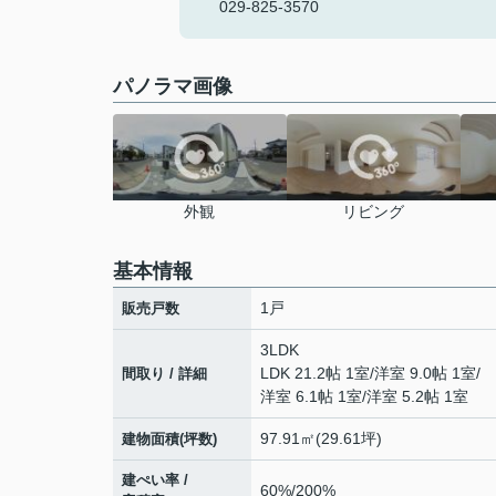
029-825-3570
パノラマ画像
外観
リビング
基本情報
1戸
販売戸数
3LDK
LDK 21.2帖 1室
/
洋室 9.0帖 1室
/
間取り / 詳細
洋室 6.1帖 1室
/
洋室 5.2帖 1室
97.91㎡(29.61坪)
建物面積(坪数)
建ぺい率 /
60%/200%