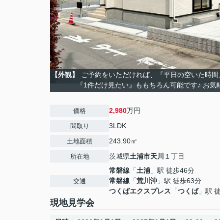
【外観】
ご予約をいただければ、『平日の空いた時間
『1件だけ見たい』ももちろん可能です♪ お気
2,980
万円
価格
3LDK
間取り
243.90㎡
土地面積
茨城県
土浦市
天川
１丁目
所在地
常磐線
「
土浦
」駅 徒歩46分
常磐線
「
荒川沖
」駅 徒歩63分
交通
つくばエクスプレス
「
つくば
」駅 
現地見学会