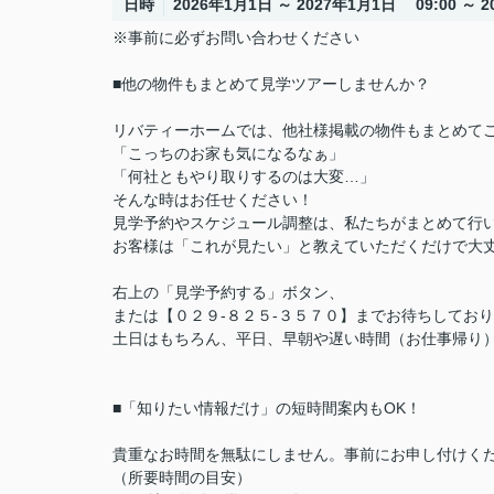
日時
2026年1月1日 ～ 2027年1月1日 09:00 ～ 20
※事前に必ずお問い合わせください
■他の物件もまとめて見学ツアーしませんか？
リバティーホームでは、他社様掲載の物件もまとめて
「こっちのお家も気になるなぁ」
「何社ともやり取りするのは大変…」
そんな時はお任せください！
見学予約やスケジュール調整は、私たちがまとめて行
お客様は「これが見たい」と教えていただくだけで大丈
右上の「見学予約する」ボタン、
または【０２９-８２５-３５７０】までお待ちしてお
土日はもちろん、平日、早朝や遅い時間（お仕事帰り
■「知りたい情報だけ」の短時間案内もOK！
貴重なお時間を無駄にしません。事前にお申し付けく
（所要時間の目安）