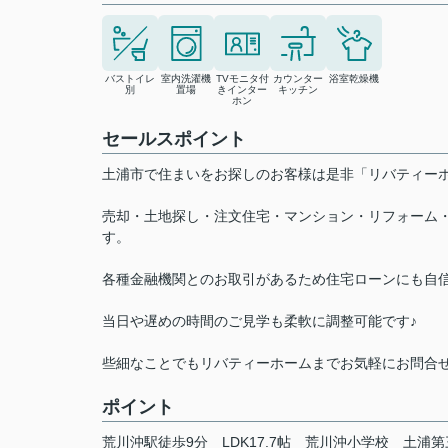
バストイレ
室内洗濯機
TVモニタ付
カウンター
浴室乾燥機
別
置場
きインター
キッチン
ホン
セールスポイント
土浦市で住まいをお探しのお客様は是非「リバティ
売却・土地探し・注文住宅・マンション・リフォーム
す。
各種金融機関とのお取引があるため住宅ローンにも自
当日や遅めの時間のご見学も柔軟に調整可能です♪
些細なことでもリバティーホームまでお気軽にお問合
ポイント
荒川沖駅徒歩9分
LDK17.7帖
荒川沖小学校
土浦第