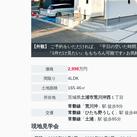
【外観】
ご予約をいただければ、『平日の空いた時間
『1件だけ見たい』ももちろん可能です♪ お気
2,998
万円
価格
4LDK
間取り
165.46㎡
土地面積
茨城県
土浦市
荒川沖西
１丁目
所在地
常磐線
「
荒川沖
」駅 徒歩9分
常磐線
「
ひたち野うしく
」駅 徒歩4
交通
常磐線
「
土浦
」駅 徒歩85分
現地見学会