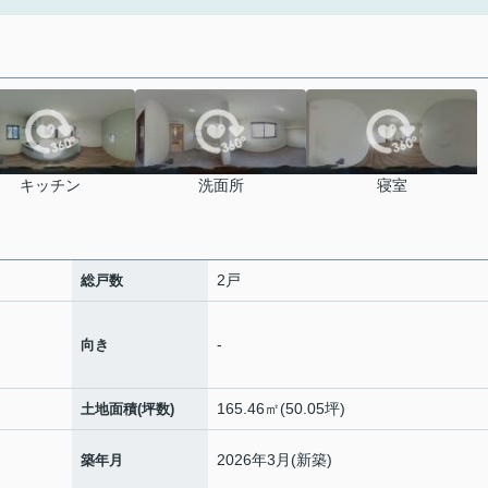
キッチン
洗面所
寝室
2戸
総戸数
-
向き
165.46㎡(50.05坪)
土地面積(坪数)
2026年3月(新築)
築年月