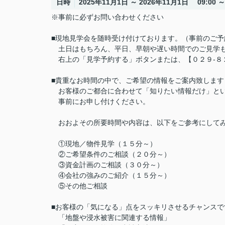
日時
2025年11月1日 ～ 2026年11月1日 09:00 ～ 
※事前に必ずお問い合わせください
■現地見学会を随時受け付けております。（事前のご予
土日はもちろん、平日、早朝や遅い時間でのご見学
右上の「見学予約する」ボタンまたは、【０２９-８
■貴重なお時間の中で、ご希望の情報をご案内致します
お客様のご都合に合わせて「知りたい情報だけ」とい
事前にお申し付けください。
おおよその所要時間や内容は、以下をご参考にして
①現地／物件見学（１５分～）
②ご希望条件のご相談（２０分～）
③資金計画のご相談（３０分～）
④会社の強みのご紹介（１５分～）
⑤その他ご相談
■お客様の「気になる」点をスッキリさせるチャンスで
「地盤や浸水被害に関連する情報」