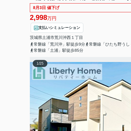
8月3日 値下げ
2,998
万円
支払いシミュレーション
茨城県
土浦市
荒川沖西
１丁目
常磐線「荒川沖」駅徒歩9分
常磐線「ひたち野うし
常磐線「土浦」駅徒歩85分
1
/
25