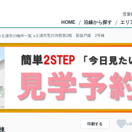
営業
HOME
沿線から探す
エリ
土浦市荒川沖西第2期 新築戸建 2号棟
土浦市の物件一覧
印刷する
お気
棟