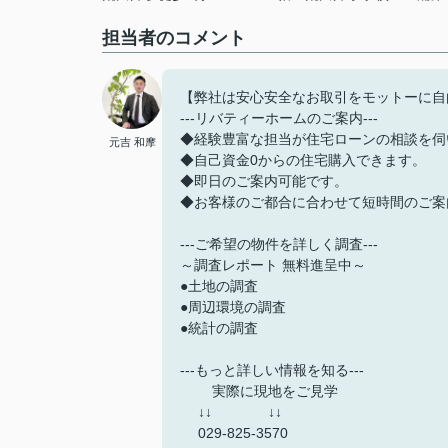
担当者のコメント
【弊社は安心安全なお取引をモットーに自
---リバティーホームのご案内---
◆経験豊富な担当が住宅ローンの相談を伺
元吉 和摩
◆自己資金0からの住宅購入できます。
◆即日のご案内可能です。
◆お客様のご都合に合わせて短時間のご案
---ご希望の物件を詳しく調査---
～調査レポート 無料進呈中～
●土地の調査
●周辺環境の調査
●統計の調査
---もっと詳しい情報を知る---
実際に現地をご見学
↓↓ ↓↓
029-825-3570