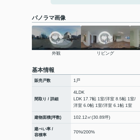
パノラマ画像
外観
リビング
基本情報
1戸
販売戸数
4LDK
LDK 17.7帖 1室
/
洋室 8.5帖 1室
/
間取り / 詳細
洋室 6.0帖 1室
/
洋室 6.1帖 1室
102.12㎡(30.89坪)
建物面積(坪数)
建ぺい率 /
70%/200%
容積率