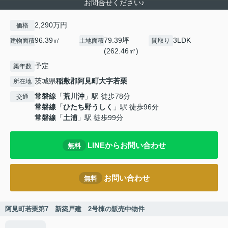
お問合せください♪
2,290万円
価格
96.39㎡
79.39坪
3LDK
建物面積
土地面積
間取り
(262.46㎡)
予定
築年数
茨城県
稲敷郡阿見町
大字若栗
所在地
常磐線
「
荒川沖
」駅 徒歩78分
交通
常磐線
「
ひたち野うしく
」駅 徒歩96分
常磐線
「
土浦
」駅 徒歩99分
LINEからお問い合わせ
無料
お問い合わせ
無料
阿見町若栗第7 新築戸建 2号棟の販売中物件