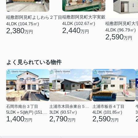
稲敷郡阿見町大字実穀
稲敷郡阿見町よしわら２丁目
稲敷郡阿見町大
4LDK (102.67㎡)
4LDK (104.75㎡)
2,440
2,380
4LDK (96.79㎡)
万円
万円
2,590
万円
よく見られている物件
石岡市南台３丁目
土浦市木田余東台５丁目
土浦市板谷４丁目
5LDK＋S(納戸) (151.80㎡)
3LDK (93.57㎡)
4LDK (101.85㎡)
3
1,400
2,790
2,590
万円
万円
万円