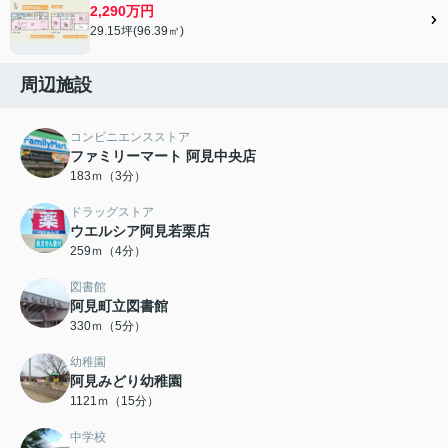
2,290万円
29.15坪(96.39㎡)
周辺施設
コンビニエンスストア
ファミリーマート 阿見中央店
183ｍ（3分）
ドラッグストア
ウエルシア阿見若栗店
259ｍ（4分）
図書館
阿見町立図書館
330ｍ（5分）
幼稚園
阿見みどり幼稚園
1121ｍ（15分）
中学校