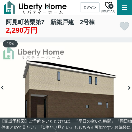
0
ログイン
お気に入り
阿見町若栗第7 新築戸建 2号棟
2,290万円
1
/
24
【完成予想図】ご予約をいただければ、『平日の空いた時間』『周辺物
件まとめて見たい』『1件だけ見たい』ももちろん可能です♪ お気軽に