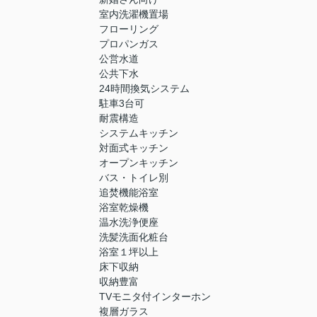
室内洗濯機置場
フローリング
プロパンガス
公営水道
公共下水
24時間換気システム
駐車3台可
耐震構造
システムキッチン
対面式キッチン
オープンキッチン
バス・トイレ別
追焚機能浴室
浴室乾燥機
温水洗浄便座
洗髪洗面化粧台
浴室１坪以上
床下収納
収納豊富
TVモニタ付インターホン
複層ガラス