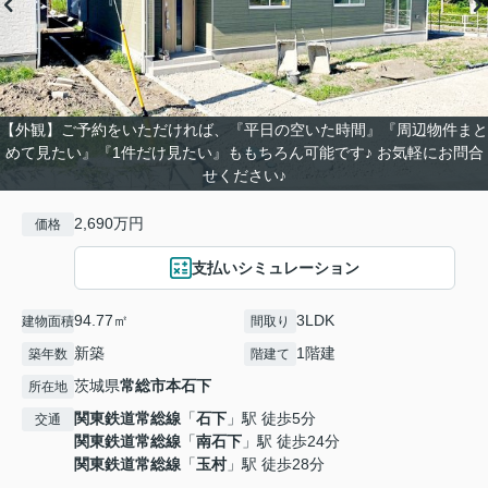
【外観】ご予約をいただければ、『平日の空いた時間』『周辺物件まと
めて見たい』『1件だけ見たい』ももちろん可能です♪ お気軽にお問合
せください♪
2,690万円
価格
支払いシミュレーション
94.77㎡
3LDK
建物面積
間取り
新築
1階建
築年数
階建て
茨城県
常総市
本石下
所在地
関東鉄道常総線
「
石下
」駅 徒歩5分
交通
関東鉄道常総線
「
南石下
」駅 徒歩24分
関東鉄道常総線
「
玉村
」駅 徒歩28分