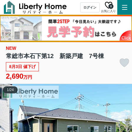
0
ログイン
お気に入り
NEW
常総市本石下第12 新築戸建 7号棟
8月3日 値下げ
2,690
万円
1
/
24