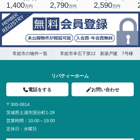
1,400
2,790
2,590
万円
万円
万円
常総市の物件一覧
常総市本石下第12 新築戸建 7号棟
リバティーホーム
電話をする
お問い合わせ
〒300-0814
茨城県土浦市国分町1-28
営業時間：
10:00～19:00
定休日：
水曜日