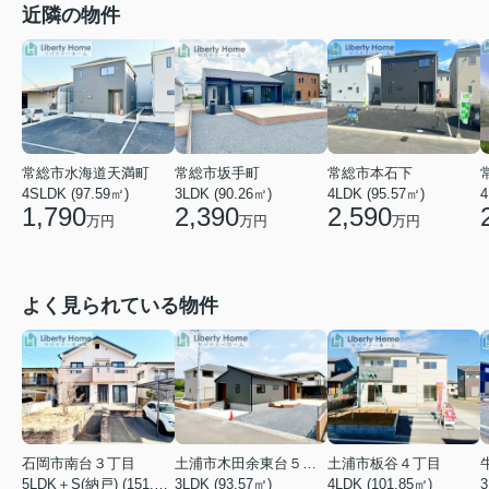
近隣の物件
常総市水海道天満町
常総市坂手町
常総市本石下
4SLDK (97.59㎡)
3LDK (90.26㎡)
4
4LDK (95.57㎡)
1,790
2,390
2,590
万円
万円
万円
よく見られている物件
石岡市南台３丁目
土浦市木田余東台５丁目
土浦市板谷４丁目
5LDK＋S(納戸) (151.80㎡)
3LDK (93.57㎡)
4LDK (101.85㎡)
3