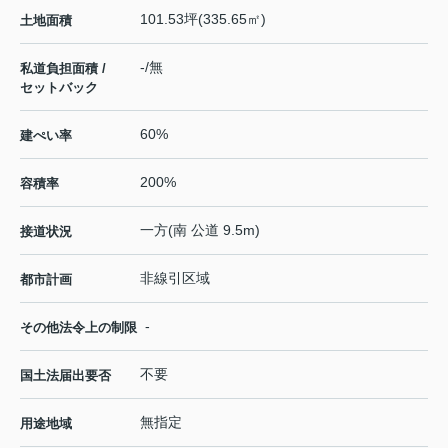
101.53坪(335.65㎡)
土地面積
-/無
私道負担面積 /
セットバック
60%
建ぺい率
200%
容積率
一方(南 公道 9.5m)
接道状況
非線引区域
都市計画
-
その他法令上の制限
不要
国土法届出要否
無指定
用途地域