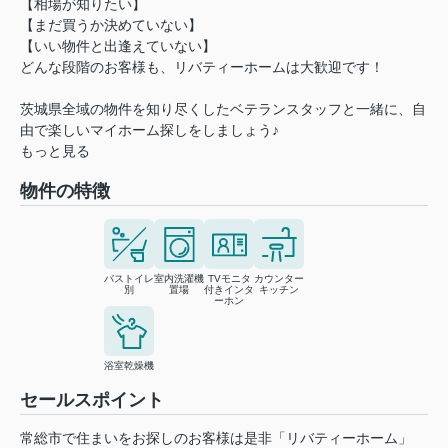
【相場が知りたい】
【まだ買うか決めていない】
【いい物件と出逢えていない】
どんな段階のお客様も、リバティーホームは大歓迎です！
茨城県全域の物件を知り尽くしたベテランスタッフと一緒に、自
由で楽しいマイホーム探しをしましょう♪
もっと見る
物件の特徴
バストイレ
室内洗濯機
TVモニタ
カウンター
別
置場
付きインタ
キッチン
ーホン
浴室乾燥機
セールスポイント
常総市で住まいをお探しのお客様は是非「リバティーホーム」