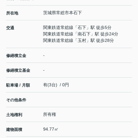
茨城県
常総市
本石下
所在地
関東鉄道常総線
「
石下
」駅 徒歩5分
交通
関東鉄道常総線
「
南石下
」駅 徒歩24分
関東鉄道常総線
「
玉村
」駅 徒歩28分
-
修繕積立金
-
修繕積立基金
有(3台) / 0円
駐車場 / 月額
その他条件
所有権
土地権利
94.77㎡
建物面積