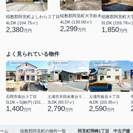
稲敷郡阿見町大字鈴木
稲敷郡阿見町よしわら２丁目
稲敷郡阿見町大
4LDK (130.00㎡)
4LDK (104.75㎡)
5LDK (159.78㎡
2,299
2,380
1,850
万円
万円
万円
よく見られている物件
石岡市南台３丁目
土浦市木田余東台５丁目
土浦市板谷４丁目
5LDK＋S(納戸) (151.80㎡)
3LDK (93.57㎡)
4LDK (101.85㎡)
3
1,400
2,790
2,590
万円
万円
万円
ーム
稲敷郡阿見町の物件一覧
阿見町岡崎1丁目 中古戸建