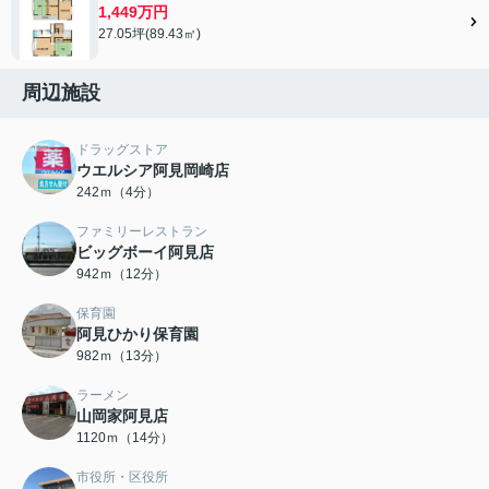
1,449万円
27.05坪(89.43㎡)
周辺施設
ドラッグストア
ウエルシア阿見岡崎店
242ｍ（4分）
ファミリーレストラン
ビッグボーイ阿見店
942ｍ（12分）
保育園
阿見ひかり保育園
982ｍ（13分）
ラーメン
山岡家阿見店
1120ｍ（14分）
市役所・区役所