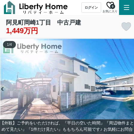
0
ログイン
お気に入り
阿見町岡崎1丁目 中古戸建
1,449万円
1
/
4
【外観】ご予約をいただければ、『平日の空いた時間』『周辺物件まと
めて見たい』『1件だけ見たい』ももちろん可能です♪ お気軽にお問合