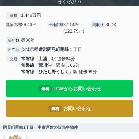
せください♪
1,449万円
価格
89.43㎡
37.14坪
3LDK
建物面積
土地面積
間取り
(122.79㎡)
築36年
築年数
茨城県
稲敷郡阿見町
岡崎
１丁目
所在地
常磐線
「
土浦
」駅 徒歩64分
交通
常磐線
「
荒川沖
」駅 徒歩66分
常磐線
「
ひたち野うしく
」駅 徒歩99分
LINEからお問い合わせ
無料
お問い合わせ
無料
阿見町岡崎1丁目 中古戸建の販売中物件