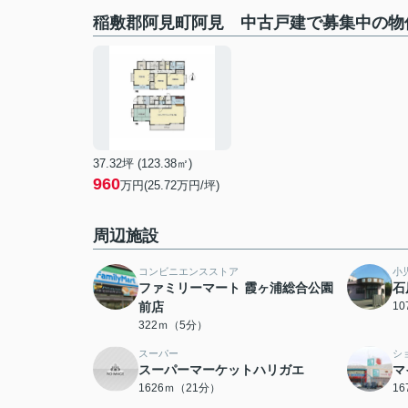
稲敷郡阿見町阿見 中古戸建で募集中の物
37.32坪 (123.38㎡)
960
万円(25.72万円/坪)
周辺施設
コンビニエンスストア
小
ファミリーマート 霞ヶ浦総合公園
石
前店
1
322ｍ（5分）
スーパー
シ
スーパーマーケットハリガエ
マ
1626ｍ（21分）
1