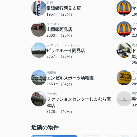
銀行
フ
常陽銀行阿見支店
マ
1957ｍ（25分）
1
ラーメン
フ
山岡家阿見店
マ
2063ｍ（26分）
2
ファミリーレストラン
喫
ビッグボーイ阿見店
ド
2257ｍ（29分）
科
2
幼稚園
フ
エンゼルスポーツ幼稚園
コ
2663ｍ（34分）
2
その他
専
ファッションセンターしまむら高
整
津店
3
3128ｍ（40分）
近隣の物件