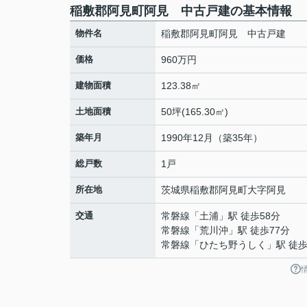
稲敷郡阿見町阿見 中古戸建の基本情報
物件名
稲敷郡阿見町阿見 中古戸建
価格
960万円
建物面積
123.38㎡
土地面積
50坪(165.30㎡)
築年月
1990年12月（築35年）
総戸数
1戸
所在地
茨城県
稲敷郡阿見町
大字阿見
交通
常磐線
「
土浦
」駅 徒歩58分
常磐線
「
荒川沖
」駅 徒歩77分
常磐線
「
ひたち野うしく
」駅 徒歩