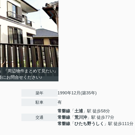
』『周辺物件まとめて見たい』
軽にお問合せください♪
1990年12月(築35年)
築年
有
駐車
常磐線
「
土浦
」駅 徒歩58分
常磐線
「
荒川沖
」駅 徒歩77分
交通
常磐線
「
ひたち野うしく
」駅 徒歩111分