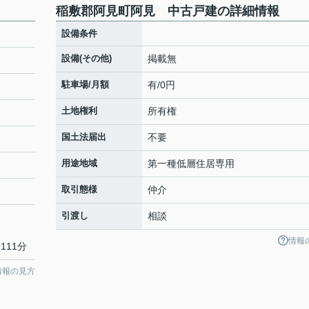
稲敷郡阿見町阿見 中古戸建の詳細情報
設備条件
設備(その他)
掲載無
駐車場/月額
有/0円
土地権利
所有権
国土法届出
不要
用途地域
第一種低層住居専用
取引態様
仲介
引渡し
相談
情報
111分
情報の見方