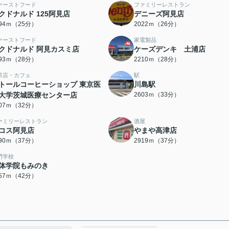
ァーストフード
ファミリーレストラン
クドナルド 125阿見店
デニーズ阿見店
994ｍ（25分）
2022ｍ（26分）
ァーストフード
家電製品
クドナルド 阿見カスミ店
ケーズデンキ 土浦店
193ｍ（28分）
2210ｍ（28分）
茶店・カフェ
駅
トールコーヒーショップ 東京医
川島駅
大学茨城医療センター店
2603ｍ（33分）
507ｍ（32分）
ァミリーレストラン
酒屋
コス阿見店
やまや高津店
890ｍ（37分）
2919ｍ（37分）
門学校
体学院もみのき
357ｍ（42分）