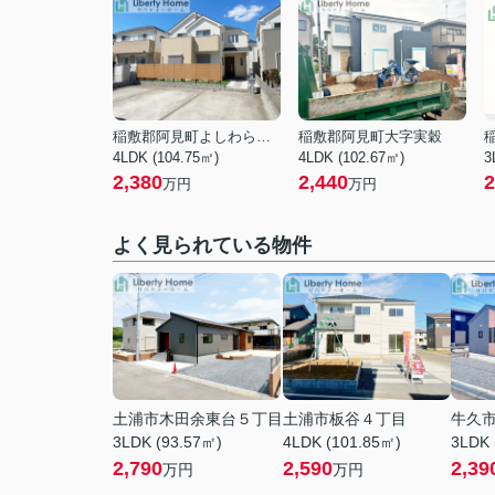
稲敷郡阿見町よしわら２丁目
稲敷郡阿見町大字実穀
4LDK (104.75㎡)
4LDK (102.67㎡)
3
2,380
2,440
2
万円
万円
よく見られている物件
土浦市木田余東台５丁目
土浦市板谷４丁目
牛久
3LDK (93.57㎡)
4LDK (101.85㎡)
3LDK 
2,790
2,590
2,39
万円
万円