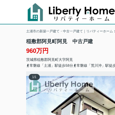
土浦市の新築一戸建て・中古一戸建て｜リバティーホーム
稲敷郡阿見町阿見 中古戸建
960万円
茨城県
稲敷郡阿見町
大字阿見
常磐線「土浦」駅徒歩58分
常磐線「荒川沖」駅徒歩
1
/
1