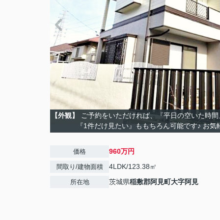
【外観】
ご予約をいただければ、『平日の空いた時間
『1件だけ見たい』ももちろん可能です♪ お気
960万円
価格
4LDK/123.38㎡
間取り/建物面積
茨城県
稲敷郡阿見町
大字阿見
所在地