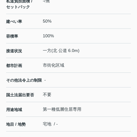
-/無
私道負担面積 /
セットバック
50%
建ぺい率
100%
容積率
一方(北 公道 6.0m)
接道状況
市街化区域
都市計画
-
その他法令上の制限
不要
国土法届出要否
第一種低層住居専用
用途地域
宅地 / -
地目 / 地勢