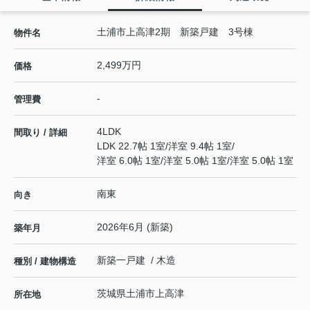
土浦市上高津2期 新築戸建 3号棟
物件名
2,499万円
価格
-
管理費
4LDK
間取り / 詳細
LDK 22.7帖 1室
/
洋室 9.4帖 1室
/
洋室 6.0帖 1室
/
洋室 5.0帖 1室
/
洋室 5.0帖 1室
南東
向き
2026年6月 (新築)
築年月
新築一戸建 / 木造
種別 / 建物構造
茨城県
土浦市
上高津
所在地