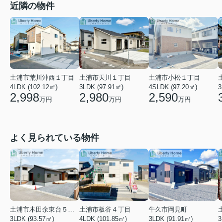
近隣の物件
土浦市荒川沖西１丁目
土浦市天川１丁目
土浦市小松１丁目
4LDK (102.12㎡)
3
3LDK (97.91㎡)
4SLDK (97.20㎡)
2,998
2,980
2,590
万円
万円
万円
よく見られている物件
土浦市木田余東台５丁目
土浦市板谷４丁目
牛久市岡見町
3LDK (93.57㎡)
4LDK (101.85㎡)
3LDK (91.91㎡)
3