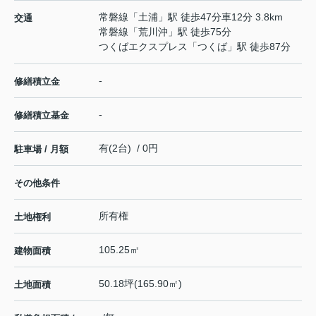
常磐線
「
土浦
」駅 徒歩47分車12分 3.8km
交通
常磐線
「
荒川沖
」駅 徒歩75分
つくばエクスプレス
「
つくば
」駅 徒歩87分
-
修繕積立金
-
修繕積立基金
有(2台) / 0円
駐車場 / 月額
その他条件
所有権
土地権利
105.25㎡
建物面積
50.18坪(165.90㎡)
土地面積