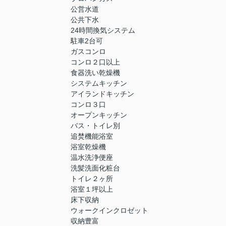
公営水道
公共下水
24時間換気システム
駐車2台可
ガスコンロ
コンロ２口以上
食器洗い乾燥機
システムキッチン
アイランドキッチン
コンロ３口
オープンキッチン
バス・トイレ別
追焚機能浴室
浴室乾燥機
温水洗浄便座
洗髪洗面化粧台
トイレ２ヶ所
浴室１坪以上
床下収納
ウォークインクロゼット
収納豊富