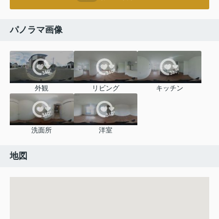
パノラマ画像
外観
リビング
キッチン
洗面所
洋室
地図