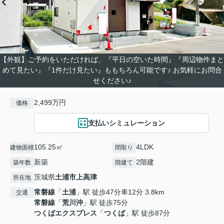
【外観】ご予約をいただければ、『平日の空いた時間』『周辺物件まと
めて見たい』『1件だけ見たい』ももちろん可能です♪ お気軽にお問合
せください♪
2,499万円
価格
支払いシミュレーション
105.25㎡
4LDK
建物面積
間取り
新築
2階建
築年数
階建て
茨城県
土浦市
上高津
所在地
常磐線
「
土浦
」駅 徒歩47分車12分 3.8km
交通
常磐線
「
荒川沖
」駅 徒歩75分
つくばエクスプレス
「
つくば
」駅 徒歩87分