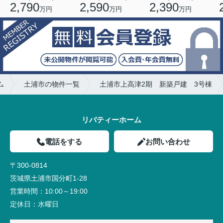
2,790
2,590
2,390
万円
万円
万円
ム
土浦市の物件一覧
土浦市上高津2期 新築戸建 3号棟
リバティーホーム
電話をする
お問い合わせ
〒300-0814
茨城県土浦市国分町1-28
営業時間：
10:00～19:00
定休日：
水曜日