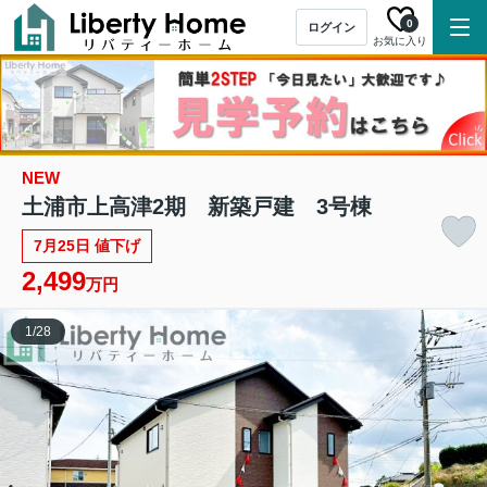
0
ログイン
お気に入り
NEW
土浦市上高津2期 新築戸建 3号棟
7月25日 値下げ
2,499
万円
1
/
28