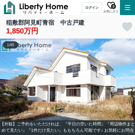
0
ログイン
お気に入り
稲敷郡阿見町青宿 中古戸建
1,850万円
1
/
45
【外観】ご予約をいただければ、『平日の空いた時間』『周辺物件まと
めて見たい』『1件だけ見たい』ももちろん可能です♪ お気軽にお問合