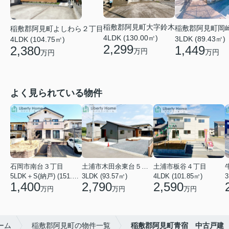
稲敷郡阿見町大字鈴木
稲敷郡阿見町岡
稲敷郡阿見町よしわら２丁目
4LDK (130.00㎡)
3LDK (89.43㎡)
4LDK (104.75㎡)
2,299
1,449
2,380
万円
万円
万円
よく見られている物件
石岡市南台３丁目
土浦市木田余東台５丁目
土浦市板谷４丁目
5LDK＋S(納戸) (151.80㎡)
3LDK (93.57㎡)
4LDK (101.85㎡)
3
1,400
2,790
2,590
万円
万円
万円
ーム
稲敷郡阿見町の物件一覧
稲敷郡阿見町青宿 中古戸建