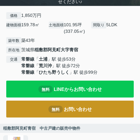
せください♪
1,850万円
価格
159.78㎡
101.95坪
5LDK
建物面積
土地面積
間取り
(337.05㎡)
築43年
築年数
茨城県
稲敷郡阿見町
大字青宿
所在地
常磐線
「
土浦
」駅 徒歩53分
交通
常磐線
「
荒川沖
」駅 徒歩72分
常磐線
「
ひたち野うしく
」駅 徒歩99分
LINEからお問い合わせ
無料
お問い合わせ
無料
稲敷郡阿見町青宿 中古戸建の販売中物件