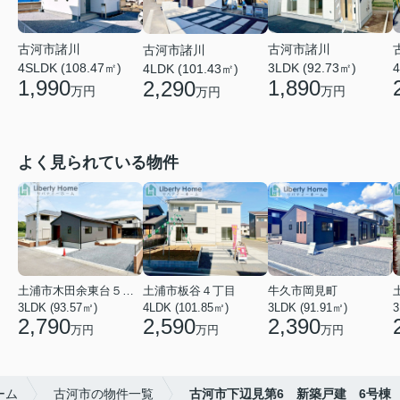
古河市諸川
古河市諸川
古河市諸川
4SLDK (108.47㎡)
3LDK (92.73㎡)
4
4LDK (101.43㎡)
1,990
1,890
2,290
万円
万円
万円
よく見られている物件
土浦市木田余東台５丁目
土浦市板谷４丁目
牛久市岡見町
3LDK (93.57㎡)
4LDK (101.85㎡)
3LDK (91.91㎡)
3
2,790
2,590
2,390
万円
万円
万円
ーム
古河市の物件一覧
古河市下辺見第6 新築戸建 6号棟