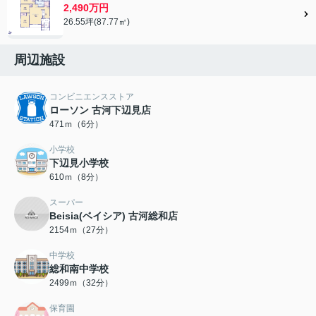
2,490万円
26.55坪(87.77㎡)
周辺施設
コンビニエンスストア
ローソン 古河下辺見店
471ｍ（6分）
小学校
下辺見小学校
610ｍ（8分）
スーパー
Beisia(ベイシア) 古河総和店
2154ｍ（27分）
中学校
総和南中学校
2499ｍ（32分）
保育園