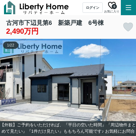
0
ログイン
お気に入り
古河市下辺見第6 新築戸建 6号棟
2,490万円
1
/
22
【外観】ご予約をいただければ、『平日の空いた時間』『周辺物件まと
めて見たい』『1件だけ見たい』ももちろん可能です♪ お気軽にお問合