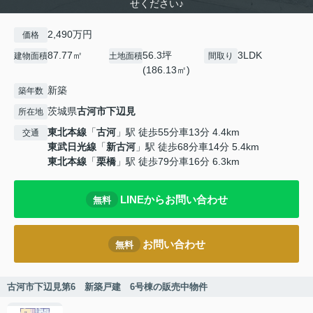
せください♪
2,490万円
価格
87.77㎡
56.3坪
3LDK
建物面積
土地面積
間取り
(186.13㎡)
新築
築年数
茨城県
古河市
下辺見
所在地
東北本線
「
古河
」駅 徒歩55分車13分 4.4km
交通
東武日光線
「
新古河
」駅 徒歩68分車14分 5.4km
東北本線
「
栗橋
」駅 徒歩79分車16分 6.3km
LINEからお問い合わせ
無料
お問い合わせ
無料
古河市下辺見第6 新築戸建 6号棟の販売中物件