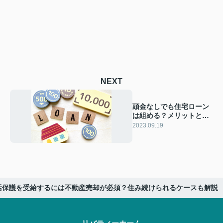
NEXT
頭金なしでも住宅ローン
は組める？メリットとデ
メリットを解説！
2023.09.19
活保護を受給するには不動産売却が必須？住み続けられるケースも解説