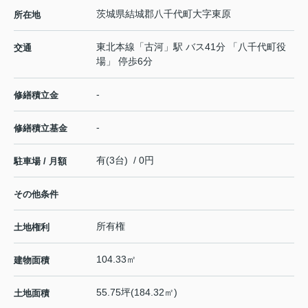
茨城県
結城郡八千代町
大字東原
所在地
東北本線
「
古河
」駅 バス41分 「八千代町役
交通
場」 停歩6分
-
修繕積立金
-
修繕積立基金
有(3台) / 0円
駐車場 / 月額
その他条件
所有権
土地権利
104.33㎡
建物面積
55.75坪(184.32㎡)
土地面積