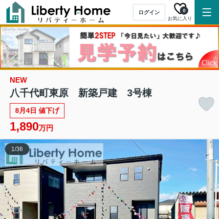
0
ログイン
お気に入り
NEW
八千代町東原 新築戸建 3号棟
8月4日 値下げ
1,890
万円
1
/
36