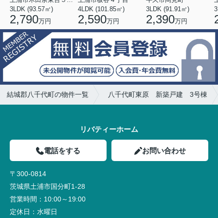
3LDK (93.57㎡)
4LDK (101.85㎡)
3LDK (91.91㎡)
3
2,790
2,590
2,390
万円
万円
万円
結城郡八千代町の物件一覧
八千代町東原 新築戸建 3号棟
リバティーホーム
電話をする
お問い合わせ
〒300-0814
茨城県土浦市国分町1-28
営業時間：
10:00～19:00
定休日：
水曜日