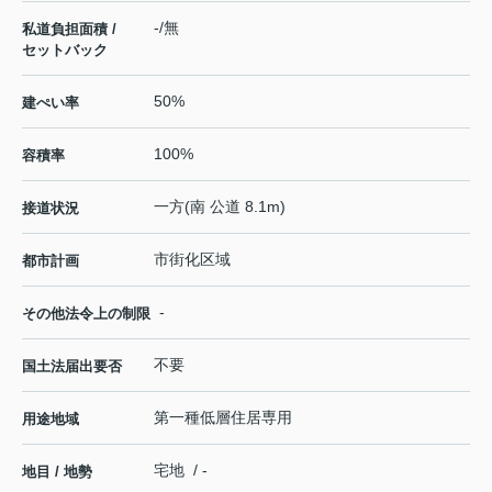
-/無
私道負担面積 /
セットバック
50%
建ぺい率
100%
容積率
一方(南 公道 8.1m)
接道状況
市街化区域
都市計画
-
その他法令上の制限
不要
国土法届出要否
第一種低層住居専用
用途地域
宅地 / -
地目 / 地勢