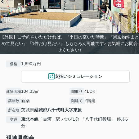
【外観】ご予約をいただければ、『平日の空いた時間』『周辺物件まと
めて見たい』『1件だけ見たい』ももちろん可能です♪ お気軽にお問合
せください♪
1,890万円
価格
支払いシミュレーション
104.33㎡
4LDK
建物面積
間取り
新築
2階建
築年数
階建て
茨城県
結城郡八千代町
大字東原
所在地
東北本線
「
古河
」駅 バス41分 「八千代町役場」 停歩6
交通
分
現地見学会