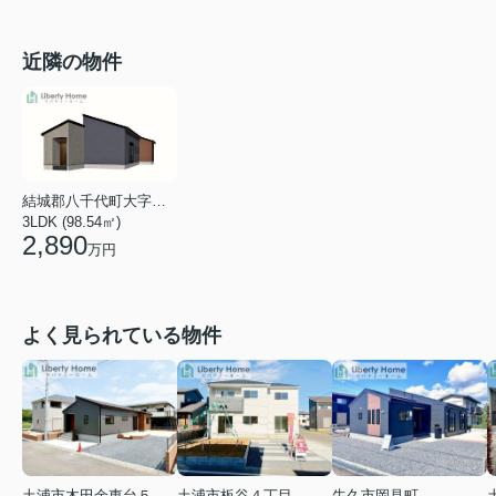
近隣の物件
結城郡八千代町大字菅谷
3LDK (98.54㎡)
2,890
万円
よく見られている物件
土浦市木田余東台５丁目
土浦市板谷４丁目
牛久市岡見町