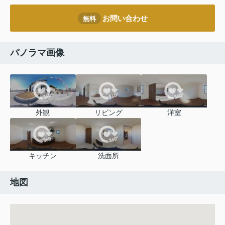
お問い合わせ
無料
パノラマ画像
外観
リビング
洋室
キッチン
洗面所
地図