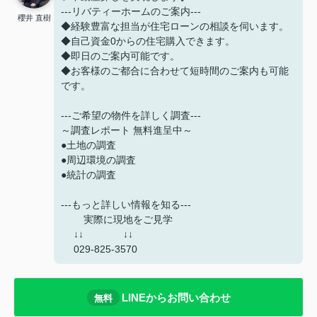
---リバティーホームのご案内---
櫻井 直樹
◆経験豊富な担当が住宅ローンの相談を伺います。
◆自己資金0からの住宅購入できます。
◆即日のご案内可能です。
◆お客様のご都合に合わせて短時間のご案内も可能
です。
---ご希望の物件を詳しく調査---
～調査レポート 無料進呈中～
●土地の調査
●周辺環境の調査
●統計の調査
---もっと詳しい情報を知る---
実際に現地をご見学
↓↓ ↓↓
029-825-3570
LINEからお問い合わせ
無料