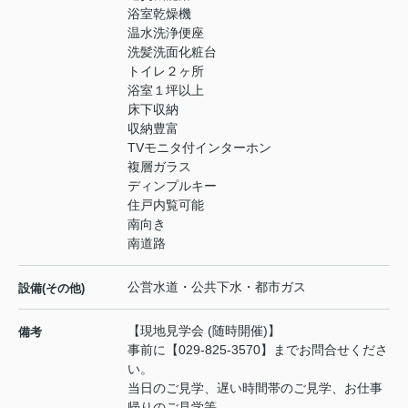
浴室乾燥機
温水洗浄便座
洗髪洗面化粧台
トイレ２ヶ所
浴室１坪以上
床下収納
収納豊富
TVモニタ付インターホン
複層ガラス
ディンプルキー
住戸内覧可能
南向き
南道路
公営水道・公共下水・都市ガス
設備(その他)
【現地見学会 (随時開催)】
備考
事前に【029-825-3570】までお問合せくださ
い。
当日のご見学、遅い時間帯のご見学、お仕事
帰りのご見学等、