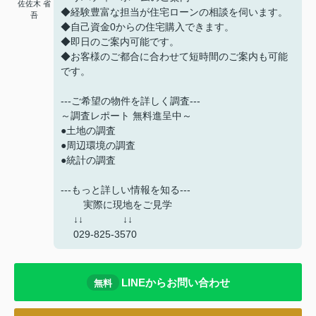
佐佐木 省
◆経験豊富な担当が住宅ローンの相談を伺います。
吾
◆自己資金0からの住宅購入できます。
◆即日のご案内可能です。
◆お客様のご都合に合わせて短時間のご案内も可能
です。
---ご希望の物件を詳しく調査---
～調査レポート 無料進呈中～
●土地の調査
●周辺環境の調査
●統計の調査
---もっと詳しい情報を知る---
実際に現地をご見学
↓↓ ↓↓
029-825-3570
LINEからお問い合わせ
無料