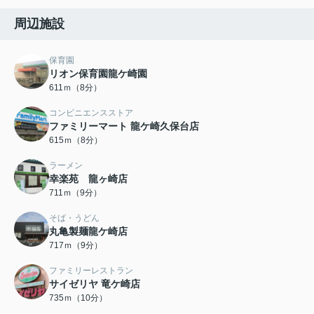
周辺施設
保育園
リオン保育園龍ケ崎園
611ｍ（8分）
コンビニエンスストア
ファミリーマート 龍ケ崎久保台店
615ｍ（8分）
ラーメン
幸楽苑 龍ヶ崎店
711ｍ（9分）
そば・うどん
丸亀製麺龍ケ崎店
717ｍ（9分）
ファミリーレストラン
サイゼリヤ 竜ケ崎店
735ｍ（10分）