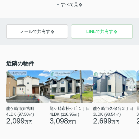
すべて見る
メールで共有する
LINEで共有する
近隣の物件
龍ケ崎市姫宮町
龍ケ崎市松ケ丘１丁目
龍ケ崎市久保台２丁目
4LDK (97.50㎡)
4LDK (116.95㎡)
3LDK (98.54㎡)
3
2,099
3,098
2,699
万円
万円
万円