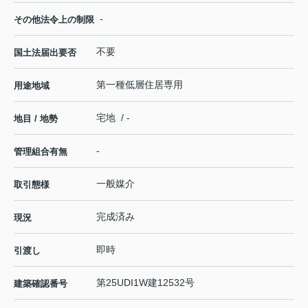
-
その他法令上の制限
不要
国土法届出要否
第一種低層住居専用
用途地域
宅地 / -
地目 / 地勢
-
管理組合有無
一般媒介
取引態様
完成済み
現況
即時
引渡し
第25UDI1W建12532号
建築確認番号