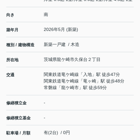
南
向き
2026年5月 (新築)
築年月
新築一戸建 / 木造
種別 / 建物構造
茨城県
龍ケ崎市
久保台
２丁目
所在地
関東鉄道竜ケ崎線
「
入地
」駅 徒歩47分
交通
関東鉄道竜ケ崎線
「
竜ヶ崎
」駅 徒歩48分
常磐線
「
龍ケ崎市
」駅 徒歩59分
-
修繕積立金
-
修繕積立基金
有(2台) / 0円
駐車場 / 月額