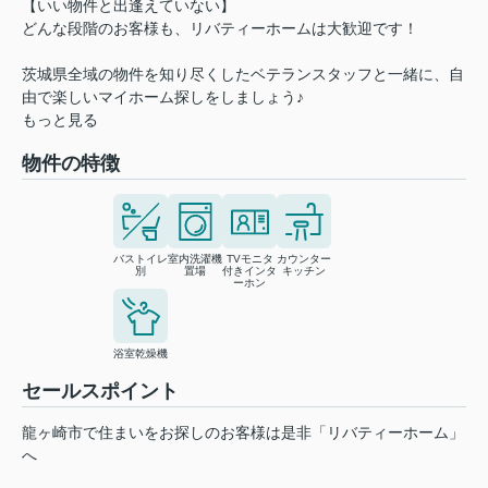
【いい物件と出逢えていない】
どんな段階のお客様も、リバティーホームは大歓迎です！
茨城県全域の物件を知り尽くしたベテランスタッフと一緒に、自
由で楽しいマイホーム探しをしましょう♪
もっと見る
物件の特徴
バストイレ
室内洗濯機
TVモニタ
カウンター
別
置場
付きインタ
キッチン
ーホン
浴室乾燥機
セールスポイント
龍ヶ崎市で住まいをお探しのお客様は是非「リバティーホーム」
へ