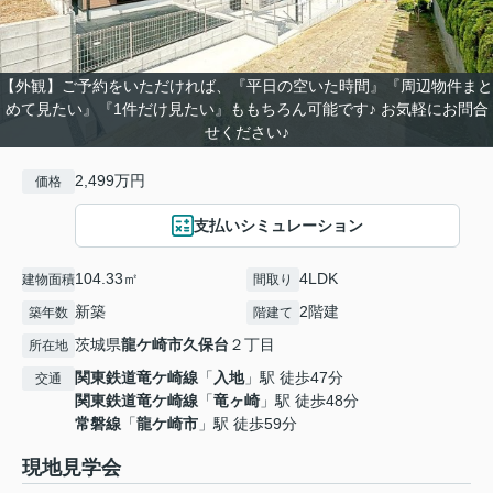
【外観】ご予約をいただければ、『平日の空いた時間』『周辺物件まと
めて見たい』『1件だけ見たい』ももちろん可能です♪ お気軽にお問合
せください♪
2,499万円
価格
支払いシミュレーション
104.33㎡
4LDK
建物面積
間取り
新築
2階建
築年数
階建て
茨城県
龍ケ崎市
久保台
２丁目
所在地
関東鉄道竜ケ崎線
「
入地
」駅 徒歩47分
交通
関東鉄道竜ケ崎線
「
竜ヶ崎
」駅 徒歩48分
常磐線
「
龍ケ崎市
」駅 徒歩59分
現地見学会