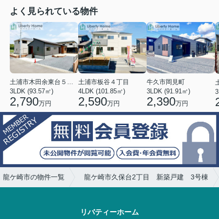
よく見られている物件
土浦市木田余東台５丁目
土浦市板谷４丁目
牛久市岡見町
3LDK (93.57㎡)
4LDK (101.85㎡)
3LDK (91.91㎡)
3
2,790
2,590
2,390
万円
万円
万円
龍ケ崎市の物件一覧
龍ケ崎市久保台2丁目 新築戸建 3号棟
リバティーホーム