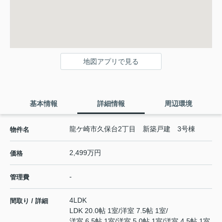
地図アプリで見る
基本情報
詳細情報
周辺環境
龍ケ崎市久保台2丁目 新築戸建 3号棟
物件名
2,499万円
価格
-
管理費
4LDK
間取り / 詳細
LDK 20.0帖 1室
/
洋室 7.5帖 1室
/
洋室 6.5帖 1室
/
洋室 5.0帖 1室
/
洋室 4.5帖 1室