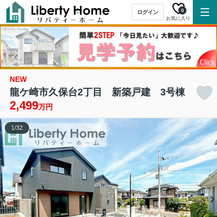
0
ログイン
お気に入り
NEW
龍ケ崎市久保台2丁目 新築戸建 3号棟
2,499
万円
1
/
32