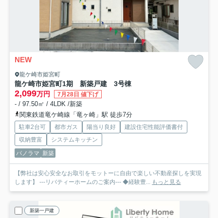
NEW
龍ケ崎市姫宮町
龍ケ崎市姫宮町1期 新築戸建 3号棟
2,099
万円
7月28日 値下げ
- / 97.50㎡ / 4LDK /新築
関東鉄道竜ケ崎線「竜ヶ崎」駅 徒歩7分
駐車2台可
都市ガス
陽当り良好
建設住宅性能評価書付
収納豊富
システムキッチン
パノラマ
新築
【弊社は安心安全なお取引をモットーに自由で楽しい不動産探しを実現
します】 ---リバティーホームのご案内--- ◆経験豊...
もっと見る
新築一戸建