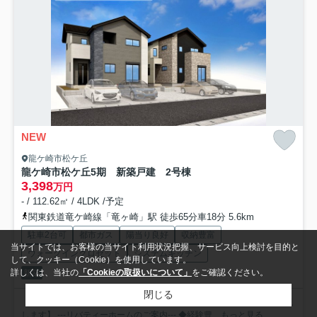
NEW
龍ケ崎市松ケ丘
龍ケ崎市松ケ丘5期 新築戸建 2号棟
3,398
万円
- / 112.62㎡ / 4LDK /予定
関東鉄道竜ケ崎線「竜ヶ崎」駅 徒歩65分車18分 5.6km
駐車2台可
都市ガス
陽当り良好
収納豊富
当サイトでは、お客様の当サイト利用状況把握、サービス向上検討を目的と
ウォークインクロゼット
システムキッチン
して、クッキー（Cookie）を使用しています。
詳しくは、当社の
「Cookieの取扱いについて」
をご確認ください。
新築
閉じる
【弊社は安心安全なお取引をモットーに自由で楽しい不動産探しを実現
します】 ---リバティーホームのご案内--- ◆経験豊...
もっと見る