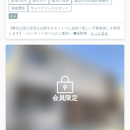
駐車2台可
都市ガス
陽当り良好
建設住宅性能評価書付
収納豊富
ウォークインクロゼット
新築
【弊社は安心安全なお取引をモットーに自由で楽しい不動産探しを実現
します】 ---リバティーホームのご案内--- ◆経験豊...
もっと見る
会員限定