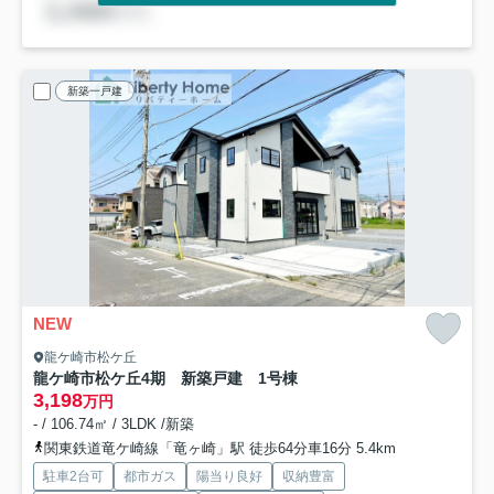
新築一戸建
NEW
龍ケ崎市松ケ丘
龍ケ崎市松ケ丘4期 新築戸建 1号棟
3,198
万円
- / 106.74㎡ / 3LDK /新築
関東鉄道竜ケ崎線「竜ヶ崎」駅 徒歩64分車16分 5.4km
駐車2台可
都市ガス
陽当り良好
収納豊富