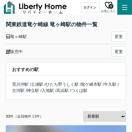
0
ログイン
お気に入り
関東鉄道竜ケ崎線 竜ヶ崎駅の物件一覧
竜ヶ崎駅
変更
販売中
変更
おすすめの駅
荒川沖駅
/
土浦駅
/
ひたち野うしく駅
/
龍ケ崎市駅
/
牛久駅
/
古河駅
/
神立駅
/
入地駅
/
高浜駅
/
つくば駅
33
件（会員物件 13件）