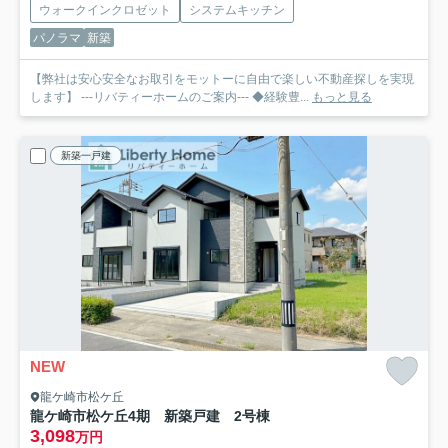
ウォークインクロゼット
システムキッチン
パノラマ
新築
【弊社は安心安全なお取引をモットーに自由で楽しい不動産探しを実現
します】 ---リバティーホームのご案内--- ◆経験豊...
もっと見る
新築一戸建
NEW
龍ケ崎市松ケ丘
龍ケ崎市松ケ丘4期 新築戸建 2号棟
3,098
万円