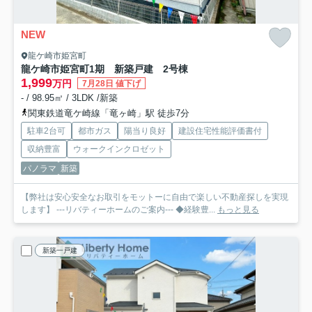
NEW
龍ケ崎市姫宮町
龍ケ崎市姫宮町1期 新築戸建 2号棟
1,999
万円
7月28日 値下げ
- / 98.95㎡ / 3LDK /新築
関東鉄道竜ケ崎線「竜ヶ崎」駅 徒歩7分
駐車2台可
都市ガス
陽当り良好
建設住宅性能評価書付
収納豊富
ウォークインクロゼット
パノラマ
新築
【弊社は安心安全なお取引をモットーに自由で楽しい不動産探しを実現
します】 ---リバティーホームのご案内--- ◆経験豊...
もっと見る
新築一戸建