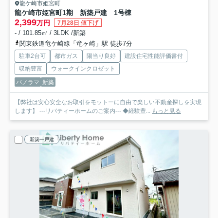
龍ケ崎市姫宮町
龍ケ崎市姫宮町1期 新築戸建 1号棟
2,399
万円
7月28日 値下げ
- / 101.85㎡ / 3LDK /新築
関東鉄道竜ケ崎線「竜ヶ崎」駅 徒歩7分
駐車2台可
都市ガス
陽当り良好
建設住宅性能評価書付
収納豊富
ウォークインクロゼット
パノラマ
新築
【弊社は安心安全なお取引をモットーに自由で楽しい不動産探しを実現
します】 ---リバティーホームのご案内--- ◆経験豊...
もっと見る
新築一戸建