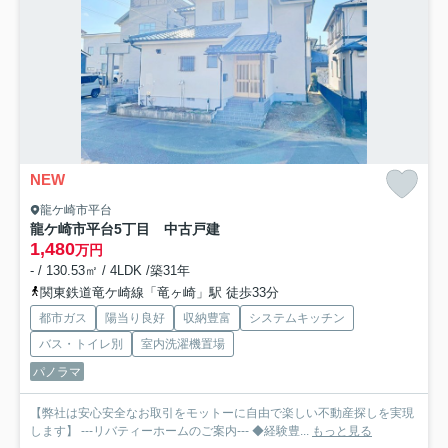
NEW
龍ケ崎市平台
龍ケ崎市平台5丁目 中古戸建
1,480
万円
- / 130.53㎡ / 4LDK /築31年
関東鉄道竜ケ崎線「竜ヶ崎」駅 徒歩33分
都市ガス
陽当り良好
収納豊富
システムキッチン
バス・トイレ別
室内洗濯機置場
パノラマ
【弊社は安心安全なお取引をモットーに自由で楽しい不動産探しを実現
します】 ---リバティーホームのご案内--- ◆経験豊...
もっと見る