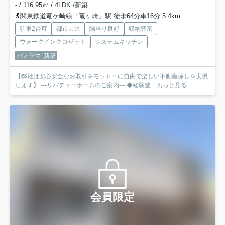
- / 116.95㎡ / 4LDK /新築
関東鉄道竜ケ崎線「竜ヶ崎」駅 徒歩64分車16分 5.4km
駐車2台可
都市ガス
陽当り良好
収納豊富
ウォークインクロゼット
システムキッチン
パノラマ
新築
【弊社は安心安全なお取引をモットーに自由で楽しい不動産探しを実現
します】 ---リバティーホームのご案内--- ◆経験豊...
もっと見る
会員限定