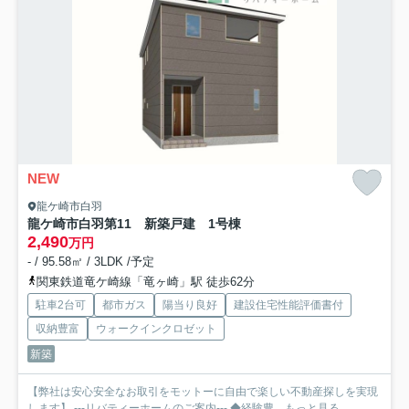
NEW
龍ケ崎市白羽
龍ケ崎市白羽第11 新築戸建 1号棟
2,490
万円
- / 95.58㎡ / 3LDK /予定
関東鉄道竜ケ崎線「竜ヶ崎」駅 徒歩62分
駐車2台可
都市ガス
陽当り良好
建設住宅性能評価書付
収納豊富
ウォークインクロゼット
新築
【弊社は安心安全なお取引をモットーに自由で楽しい不動産探しを実現
します】 ---リバティーホームのご案内--- ◆経験豊...
もっと見る