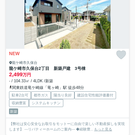
NEW
龍ケ崎市久保台
龍ケ崎市久保台2丁目 新築戸建 3号棟
2,499
万円
- / 104.33㎡ / 4LDK /新築
関東鉄道竜ケ崎線「竜ヶ崎」駅 徒歩48分
駐車2台可
都市ガス
陽当り良好
建設住宅性能評価書付
収納豊富
システムキッチン
新築
【弊社は安心安全なお取引をモットーに自由で楽しい不動産探しを実現
します】 ---リバティーホームのご案内--- ◆経験豊...
もっと見る