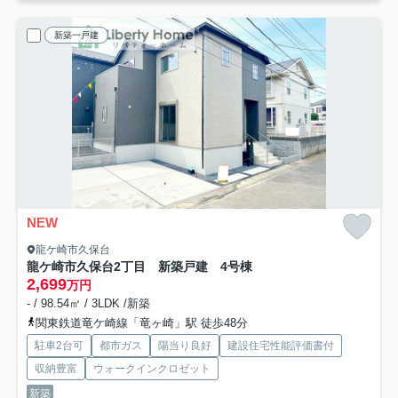
新築一戸建
NEW
龍ケ崎市久保台
龍ケ崎市久保台2丁目 新築戸建 4号棟
2,699
万円
- / 98.54㎡ / 3LDK /新築
関東鉄道竜ケ崎線「竜ヶ崎」駅 徒歩48分
駐車2台可
都市ガス
陽当り良好
建設住宅性能評価書付
収納豊富
ウォークインクロゼット
新築