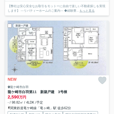
【弊社は安心安全なお取引をモットーに自由で楽しい不動産探しを実現
します】 ---リバティーホームのご案内--- ◆経験豊...
もっと見る
新築一戸建
NEW
龍ケ崎市白羽
龍ケ崎市白羽第11 新築戸建 3号棟
2,590
万円
- / 98.82㎡ / 4LDK /予定
関東鉄道竜ケ崎線「竜ヶ崎」駅 徒歩62分