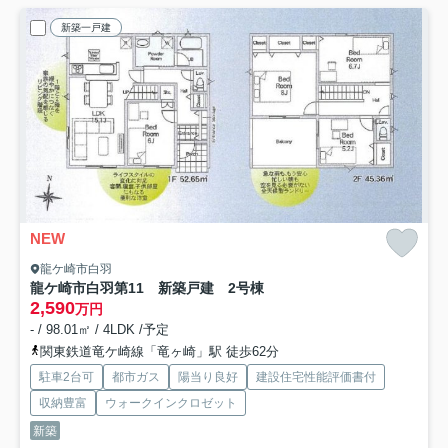
新築一戸建
NEW
龍ケ崎市白羽
龍ケ崎市白羽第11 新築戸建 2号棟
2,590
万円
- / 98.01㎡ / 4LDK /予定
関東鉄道竜ケ崎線「竜ヶ崎」駅 徒歩62分
駐車2台可
都市ガス
陽当り良好
建設住宅性能評価書付
収納豊富
ウォークインクロゼット
新築