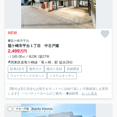
NEW
龍ケ崎市平台
龍ケ崎市平台１丁目 中古戸建
2,499
万円
- / 145.00㎡ / 4LDK /築27年
関東鉄道竜ケ崎線「竜ヶ崎」駅 徒歩29分
駐車2台可
都市ガス
陽当り良好
収納豊富
ウォークインクロゼット
システムキッチン
【弊社は安心安全なお取引をモットーに自由で楽しい不動産探しを実現
します】 ---リバティーホームのご案内--- ◆経験豊...
もっと見る
中古一戸建