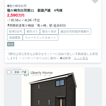
龍ケ崎市白羽
龍ケ崎市白羽第11 新築戸建 4号棟
2,590
万円
- / 95.58㎡ / 4LDK /予定
関東鉄道竜ケ崎線「竜ヶ崎」駅 徒歩62分
駐車2台可
都市ガス
陽当り良好
建設住宅性能評価書付
収納豊富
ウォークインクロゼット
新築
【弊社は安心安全なお取引をモットーに自由で楽しい不動産探しを実現
します】 ---リバティーホームのご案内--- ◆経験豊...
もっと見る
新築一戸建