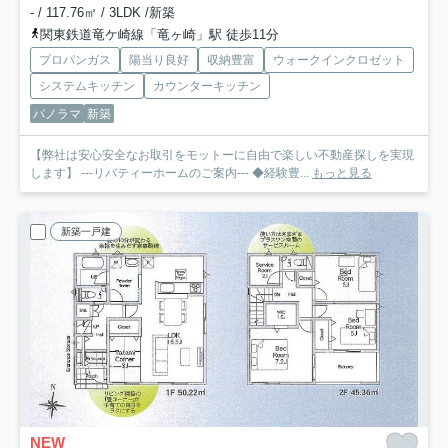
- / 117.76㎡ / 3LDK /新築
関東鉄道竜ケ崎線「竜ヶ崎」駅 徒歩11分
プロパンガス
陽当り良好
収納豊富
ウォークインクロゼット
システムキッチン
カウンターキッチン
パノラマ
新築
【弊社は安心安全なお取引をモットーに自由で楽しい不動産探しを実現
します】 ---リバティーホームのご案内--- ◆経験豊...
もっと見る
新築一戸建
NEW