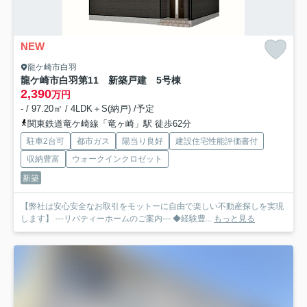
NEW
龍ケ崎市白羽
龍ケ崎市白羽第11 新築戸建 5号棟
2,390
万円
- / 97.20㎡ / 4LDK＋S(納戸) /予定
関東鉄道竜ケ崎線「竜ヶ崎」駅 徒歩62分
駐車2台可
都市ガス
陽当り良好
建設住宅性能評価書付
収納豊富
ウォークインクロゼット
新築
【弊社は安心安全なお取引をモットーに自由で楽しい不動産探しを実現
します】 ---リバティーホームのご案内--- ◆経験豊...
もっと見る