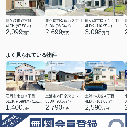
龍ケ崎市姫宮町
龍ケ崎市久保台２丁目
龍ケ崎市松ケ丘１丁目
4LDK (97.50㎡)
3LDK (98.54㎡)
4LDK (116.95㎡)
3
2,099
2,699
3,098
万円
万円
万円
よく見られている物件
石岡市南台３丁目
土浦市木田余東台５丁目
土浦市板谷４丁目
5LDK＋S(納戸) (151.80㎡)
3LDK (93.57㎡)
4LDK (101.85㎡)
3
1,400
2,790
2,590
万円
万円
万円