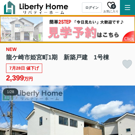
0
ログイン
お気に入り
NEW
龍ケ崎市姫宮町1期 新築戸建 1号棟
7月28日 値下げ
2,399
万円
1
/
28