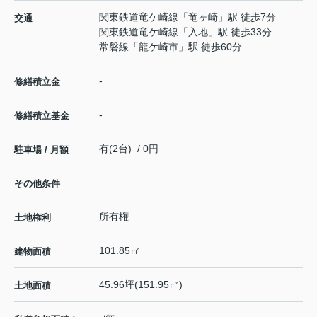
関東鉄道竜ケ崎線
「
竜ヶ崎
」駅 徒歩7分
交通
関東鉄道竜ケ崎線
「
入地
」駅 徒歩33分
常磐線
「
龍ケ崎市
」駅 徒歩60分
-
修繕積立金
-
修繕積立基金
有(2台) / 0円
駐車場 / 月額
その他条件
所有権
土地権利
101.85㎡
建物面積
45.96坪(151.95㎡)
土地面積