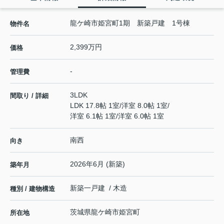
龍ケ崎市姫宮町1期 新築戸建 1号棟
物件名
2,399万円
価格
-
管理費
3LDK
間取り / 詳細
LDK 17.8帖 1室
/
洋室 8.0帖 1室
/
洋室 6.1帖 1室
/
洋室 6.0帖 1室
南西
向き
2026年6月 (新築)
築年月
新築一戸建 / 木造
種別 / 建物構造
茨城県
龍ケ崎市
姫宮町
所在地