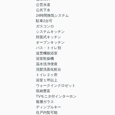
公営水道
公共下水
24時間換気システム
駐車2台可
ガスコンロ
システムキッチン
対面式キッチン
オープンキッチン
バス・トイレ別
追焚機能浴室
浴室乾燥機
温水洗浄便座
洗髪洗面化粧台
トイレ２ヶ所
浴室１坪以上
ウォークインクロゼット
収納豊富
TVモニタ付インターホン
複層ガラス
ディンプルキー
住戸内覧可能