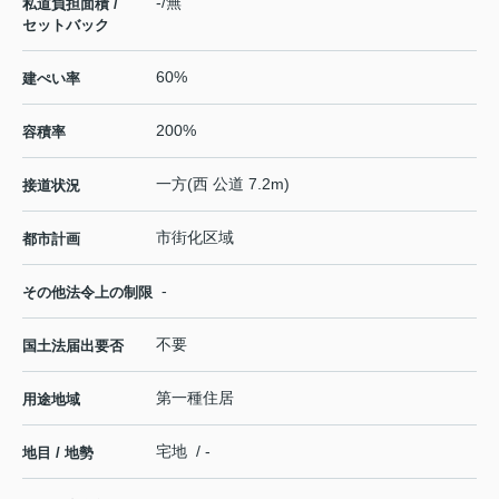
-/無
私道負担面積 /
セットバック
60%
建ぺい率
200%
容積率
一方(西 公道 7.2m)
接道状況
市街化区域
都市計画
-
その他法令上の制限
不要
国土法届出要否
第一種住居
用途地域
宅地 / -
地目 / 地勢