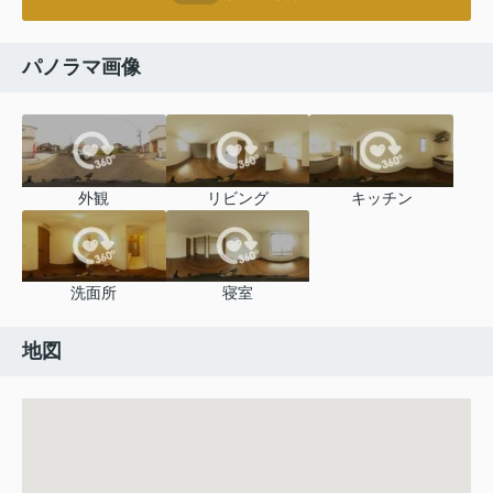
パノラマ画像
外観
リビング
キッチン
洗面所
寝室
地図