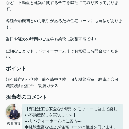
など、不動産と建築に関する全てを弊社にて取り扱っておりま
す。
各種金融機関とのお取引があるため住宅ローンにも自信がありま
す。
当日や遅めの時間のご見学も柔軟に調整可能です♪
些細なことでもリバティーホームまでお気軽にお問合せくださ
い。
ポイント
龍ケ崎市西小学校
龍ケ崎中学校
追焚機能浴室
駐車２台可
洗髪洗面化粧台
複層ガラス
担当者のコメント
【弊社は安心安全なお取引をモットーに自由で楽し
い不動産探しを実現します】
---リバティーホームのご案内---
櫻井 直樹
◆経験豊富な担当が住宅ローンの相談を伺います。