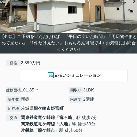
【外観】ご予約をいただければ、『平日の空いた時間』『周辺物件まと
めて見たい』『1件だけ見たい』ももちろん可能です♪ お気軽にお問合
せください♪
2,399万円
価格
支払いシミュレーション
101.85㎡
3LDK
建物面積
間取り
新築
2階建
築年数
階建て
茨城県
龍ケ崎市
姫宮町
所在地
関東鉄道竜ケ崎線
「
竜ヶ崎
」駅 徒歩7分
交通
関東鉄道竜ケ崎線
「
入地
」駅 徒歩33分
常磐線
「
龍ケ崎市
」駅 徒歩60分