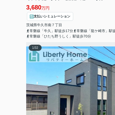
3,680
万円
支払いシミュレーション
茨城県
牛久市
南
７丁目
常磐線「牛久」駅徒歩17分
常磐線「龍ケ崎市」駅徒
常磐線「ひたち野うしく」駅徒歩70分
1
/
32