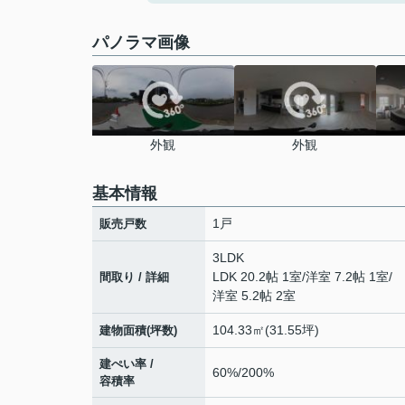
パノラマ画像
外観
外観
基本情報
1戸
販売戸数
3LDK
LDK 20.2帖 1室
/
洋室 7.2帖 1室
/
間取り / 詳細
洋室 5.2帖 2室
104.33㎡(31.55坪)
建物面積(坪数)
建ぺい率 /
60%/200%
容積率