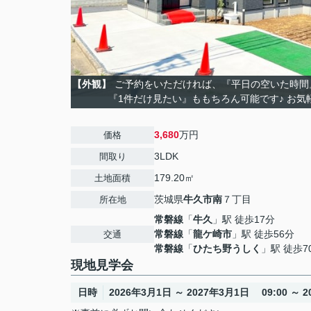
【外観】
ご予約をいただければ、『平日の空いた時間
『1件だけ見たい』ももちろん可能です♪ お気
3,680
万円
価格
3LDK
間取り
179.20㎡
土地面積
茨城県
牛久市
南
７丁目
所在地
常磐線
「
牛久
」駅 徒歩17分
常磐線
「
龍ケ崎市
」駅 徒歩56分
交通
常磐線
「
ひたち野うしく
」駅 徒歩7
現地見学会
日時
2026年3月1日 ～ 2027年3月1日 09:00 ～ 20