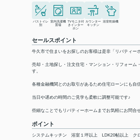
バストイレ
室内洗濯機
TVモニタ付
カウンター
浴室乾燥機
別
置場
きインター
キッチン
ホン
セールスポイント
牛久市で住まいをお探しのお客様は是非「リバティ
売却・土地探し・注文住宅・マンション・リフォーム
す。
各種金融機関とのお取引があるため住宅ローンにも自
当日や遅めの時間のご見学も柔軟に調整可能です♪
些細なことでもリバティーホームまでお気軽にお問合
ポイント
システムキッチン
浴室１坪以上
LDK20帖以上
ク