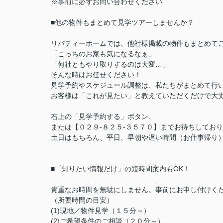
※事前に必ずお問い合わせください
■他の物件もまとめて見学ツアーしませんか？
リバティーホームでは、他社様掲載の物件もまとめて
「こっちのお家も気になるなぁ」
「何社ともやり取りするのは大変…」
そんな時はお任せください！
見学予約やスケジュール調整は、私たちがまとめて行
お客様は「これが見たい」と教えていただくだけで大丈
右上の「見学予約する」ボタン、
または【０２９-８２５-３５７０】までお待ちしてお
土日はもちろん、平日、早朝や遅い時間（お仕事帰り
■「知りたい情報だけ」の短時間案内もOK！
貴重なお時間を無駄にしません。事前にお申し付けく
（所要時間の目安）
(1)現地／物件見学（１５分～）
(2)ご希望条件のご相談（２０分～）