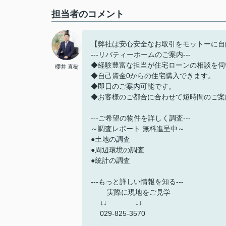
担当者のコメント
【弊社は安心安全なお取引をモットーに自
---リバティーホームのご案内---
◆経験豊富な担当が住宅ローンの相談を伺
櫻井 直樹
◆自己資金0からの住宅購入できます。
◆即日のご案内可能です。
◆お客様のご都合に合わせて短時間のご案
---ご希望の物件を詳しく調査---
～調査レポート 無料進呈中～
●土地の調査
●周辺環境の調査
●統計の調査
---もっと詳しい情報を知る---
実際に現地をご見学
↓↓ ↓↓
029-825-3570