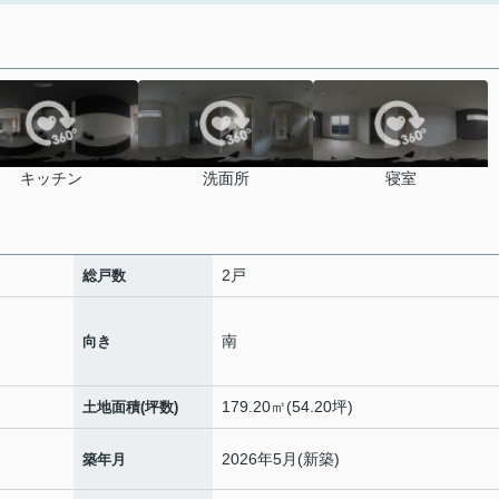
キッチン
洗面所
寝室
2戸
総戸数
南
向き
179.20㎡(54.20坪)
土地面積(坪数)
2026年5月(新築)
築年月