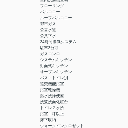
フローリング
バルコニー
ルーフバルコニー
都市ガス
公営水道
公共下水
24時間換気システム
駐車2台可
ガスコンロ
システムキッチン
対面式キッチン
オープンキッチン
バス・トイレ別
追焚機能浴室
浴室乾燥機
温水洗浄便座
洗髪洗面化粧台
トイレ２ヶ所
浴室１坪以上
床下収納
ウォークインクロゼット