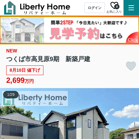
0
ログイン
お気に入り
NEW
つくば市高見原9期 新築戸建
8月10日 値下げ
2,699
万円
1
/
29