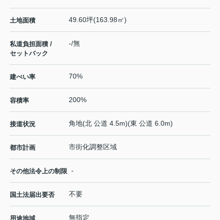
49.60坪(163.98㎡)
土地面積
-/無
私道負担面積 /
セットバック
70%
建ぺい率
200%
容積率
角地(北 公道 4.5m)(東 公道 6.0m)
接道状況
市街化調整区域
都市計画
-
その他法令上の制限
不要
国土法届出要否
無指定
用途地域