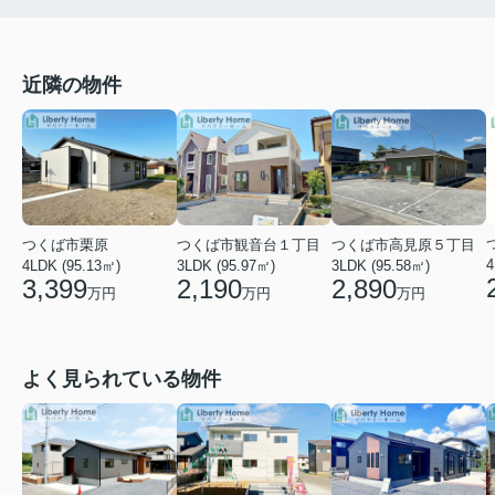
近隣の物件
つくば市観音台１丁目
つくば市栗原
つくば市高見原５丁目
4
3LDK (95.97㎡)
4LDK (95.13㎡)
3LDK (95.58㎡)
2,190
3,399
2,890
万円
万円
万円
よく見られている物件