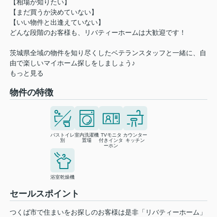
【相場が知りたい】
【まだ買うか決めていない】
【いい物件と出逢えていない】
どんな段階のお客様も、リバティーホームは大歓迎です！
茨城県全域の物件を知り尽くしたベテランスタッフと一緒に、自
由で楽しいマイホーム探しをしましょう♪
もっと見る
物件の特徴
バストイレ
室内洗濯機
TVモニタ
カウンター
別
置場
付きインタ
キッチン
ーホン
浴室乾燥機
セールスポイント
つくば市で住まいをお探しのお客様は是非「リバティーホーム」