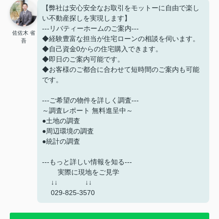
【弊社は安心安全なお取引をモットーに自由で楽し
い不動産探しを実現します】
---リバティーホームのご案内---
佐佐木 省
◆経験豊富な担当が住宅ローンの相談を伺います。
吾
◆自己資金0からの住宅購入できます。
◆即日のご案内可能です。
◆お客様のご都合に合わせて短時間のご案内も可能
です。
---ご希望の物件を詳しく調査---
～調査レポート 無料進呈中～
●土地の調査
●周辺環境の調査
●統計の調査
---もっと詳しい情報を知る---
実際に現地をご見学
↓↓ ↓↓
029-825-3570