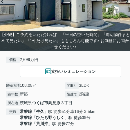
【外観】ご予約をいただければ、『平日の空いた時間』『周辺物件まと
めて見たい』『1件だけ見たい』ももちろん可能です♪ お気軽にお問合
せください♪
2,699万円
価格
支払いシミュレーション
108.05㎡
3LDK
建物面積
間取り
新築
2階建
築年数
階建て
茨城県
つくば市
高見原
３丁目
所在地
常磐線
「
牛久
」駅 徒歩51分車16分 3.5km
交通
常磐線
「
ひたち野うしく
」駅 徒歩39分
常磐線
「
荒川沖
」駅 徒歩77分