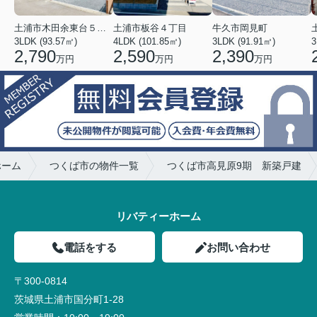
土浦市木田余東台５丁目
土浦市板谷４丁目
牛久市岡見町
3LDK (93.57㎡)
4LDK (101.85㎡)
3LDK (91.91㎡)
3
2,790
2,590
2,390
万円
万円
万円
ホーム
つくば市の物件一覧
つくば市高見原9期 新築戸建
リバティーホーム
電話をする
お問い合わせ
〒300-0814
茨城県土浦市国分町1-28