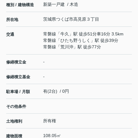
新築一戸建 / 木造
種別 / 建物構造
茨城県
つくば市
高見原
３丁目
所在地
常磐線
「
牛久
」駅 徒歩51分車16分 3.5km
交通
常磐線
「
ひたち野うしく
」駅 徒歩39分
常磐線
「
荒川沖
」駅 徒歩77分
-
修繕積立金
-
修繕積立基金
有(2台) / 0円
駐車場 / 月額
その他条件
所有権
土地権利
108.05㎡
建物面積