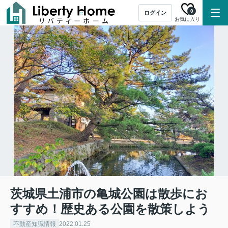
0
ログイン
お気に入り
茨城県土浦市の亀城公園は散歩にお
すすめ！歴史ある公園を散策しよう
不動産知識情報
2022.01.25