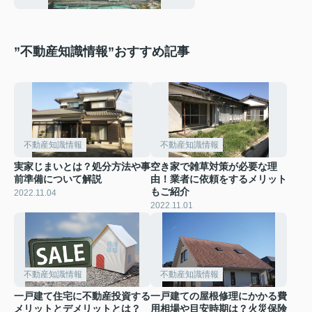
”不動産知識情報”おすすめ記事
不動産知識情報
不動産知識情報
実家じまいとは？処分方法や事
空き家で雑草対策が必要な理
前準備について解説
由！業者に依頼をするメリット
もご紹介
2022.11.04
2022.11.01
不動産知識情報
不動産知識情報
一戸建て住宅に不動産投資する
一戸建ての屋根修理にかかる費
メリットとデメリットとは？
用相場や目安時期は？火災保険