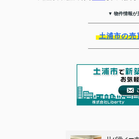
▼ 物件情報が
土浦市の売