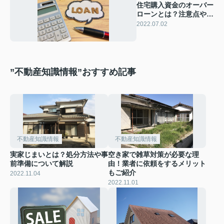
住宅購入資金のオーバー
ローンとは？注意点やリ
スクをご紹介
2022.07.02
”不動産知識情報”おすすめ記事
不動産知識情報
不動産知識情報
実家じまいとは？処分方法や事
空き家で雑草対策が必要な理
前準備について解説
由！業者に依頼をするメリット
もご紹介
2022.11.04
2022.11.01