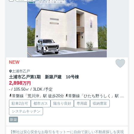
NEW
土浦市乙戸
土浦市乙戸第1期 新築戸建 10号棟
2,898
万円
- / 105.50㎡ / 3LDK /予定
常磐線「荒川沖」駅 徒歩20分
常磐線「ひたち野うしく」駅 徒歩58分
駐車2台可
都市ガス
陽当り良好
専用庭
収納豊富
システムキッチン
新築
【弊社は安心安全なお取引をモットーに自由で楽しい不動産探しを実現