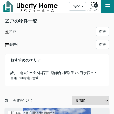
0
ログイン
お気に入り
乙戸の物件一覧
乙戸
変更
販売中
変更
おすすめのエリア
諸川
/
南
/
松ケ丘
/
本石下
/
薬師台
/
新取手
/
木田余西台
/
白羽
/
中村南
/
宮和田
3
件（会員物件 2件）
新築一戸建