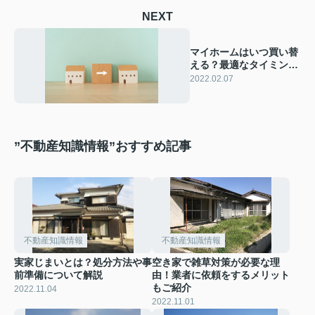
NEXT
マイホームはいつ買い替
える？最適なタイミング
について解説！
2022.02.07
”不動産知識情報”おすすめ記事
不動産知識情報
不動産知識情報
実家じまいとは？処分方法や事
空き家で雑草対策が必要な理
前準備について解説
由！業者に依頼をするメリット
もご紹介
2022.11.04
2022.11.01