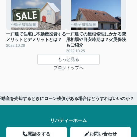
不動産知識情報
不動産知識情報
一戸建て住宅に不動産投資する
一戸建ての屋根修理にかかる費
メリットとデメリットとは？
用相場や目安時期は？火災保険
もご紹介
2022.10.28
2022.10.25
もっと見る
ブログトップへ
不動産を売却するときにローン残債がある場合はどうすればいいのか？
リバティーホーム
電話をする
お問い合わせ