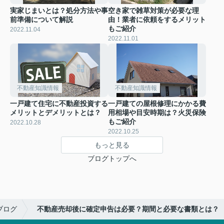
実家じまいとは？処分方法や事
空き家で雑草対策が必要な理
前準備について解説
由！業者に依頼をするメリット
もご紹介
2022.11.04
2022.11.01
不動産知識情報
不動産知識情報
一戸建て住宅に不動産投資する
一戸建ての屋根修理にかかる費
メリットとデメリットとは？
用相場や目安時期は？火災保険
もご紹介
2022.10.28
2022.10.25
もっと見る
ブログトップへ
ブログ
不動産売却後に確定申告は必要？期間と必要な書類とは？