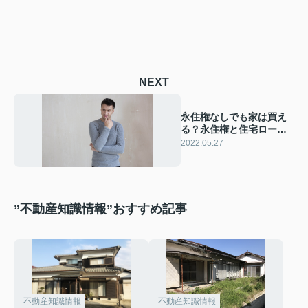
NEXT
永住権なしでも家は買え
る？永住権と住宅ローン
の関係について解説
2022.05.27
”不動産知識情報”おすすめ記事
不動産知識情報
不動産知識情報