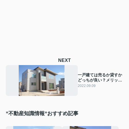
NEXT
一戸建ては売るか貸すか
どっちが良い？メリット
や収支をご紹介
2022.09.09
”不動産知識情報”おすすめ記事