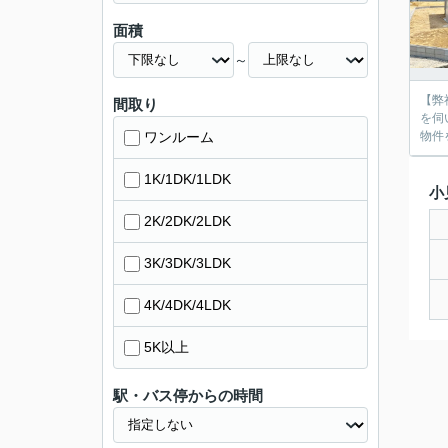
面積
～
【弊
間取り
を伺
ワンルーム
物件
1K/1DK/1LDK
小
2K/2DK/2LDK
3K/3DK/3LDK
4K/4DK/4LDK
5K以上
駅・バス停からの時間