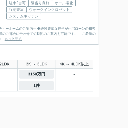
駐車2台可
陽当り良好
オール電化
収納豊富
ウォークインクロゼット
システムキッチン
ティーホームのご案内--- ◆経験豊富な担当が住宅ローンの相談
合に合わせて短時間のご案内も可能です。 ---ご希望の
..
もっと見る
2LDK
3K ～ 3LDK
4K ～ 4LDK以上
3150万円
-
1件
-