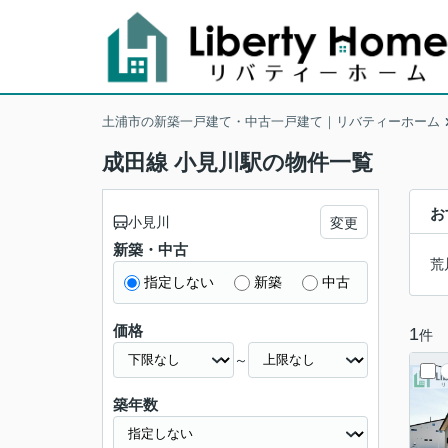
土浦市の新築一戸建て・中古一戸建て｜リバティーホーム
成田線 小見川駅の物件一覧
お
小見川
変更
新築・中古
荒
指定しない
新築
中古
価格
1
件
～
築年数