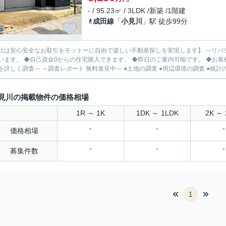
- / 95.23㎡ / 3LDK /新築 /1階建
成田線
「
小見川
」駅 徒歩99分
社は安心安全なお取引をモットーに自由で楽しい不動産探しを実現します】 ---リバ
います。 ◆自己資金0からの住宅購入できます。 ◆即日のご案内可能です。 ◆お客様のご都
を詳しく調査--- ～調査レポート 無料進呈中～ ●土地の調査 ●周辺環境の調査 ●統計の.
見川の掲載物件の価格相場
1R ～ 1K
1DK ～ 1LDK
2K ～ 
-
-
-
価格相場
-
-
-
募集件数
1