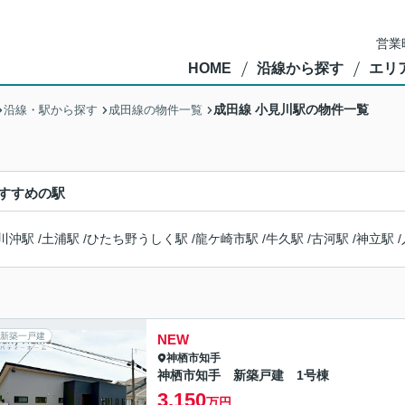
営業
HOME
沿線から探す
エリ
成田線 小見川駅の物件一覧
沿線・駅から探す
成田線の物件一覧
すすめの駅
川沖駅
/
土浦駅
/
ひたち野うしく駅
/
龍ケ崎市駅
/
牛久駅
/
古河駅
/
神立駅
/
新築一戸建
NEW
神栖市
知手
神栖市知手 新築戸建 1号棟
3,150
万円