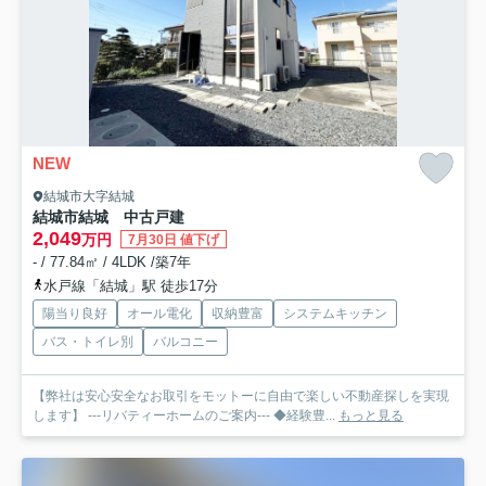
NEW
結城市大字結城
結城市結城 中古戸建
2,049
万円
7月30日 値下げ
- / 77.84㎡ / 4LDK /築7年
水戸線「結城」駅 徒歩17分
陽当り良好
オール電化
収納豊富
システムキッチン
バス・トイレ別
バルコニー
【弊社は安心安全なお取引をモットーに自由で楽しい不動産探しを実現
します】 ---リバティーホームのご案内--- ◆経験豊...
もっと見る