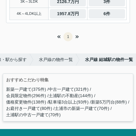
2126.7万円
3件
3K～3LDK
1957.8万円
6件
4K～4LDK以上
1
線・駅から探す
水戸線の物件一覧
水戸線 結城駅の物件一覧
おすすめこだわり特集
新築一戸建て(375件)
中古一戸建て(321件)
会員限定物件(296件)
土浦駅の不動産(144件)
価格変更物件(138件)
駐車場3台以上(93件)
新築5万円台(88件)
お庭付き一戸建て(80件)
土浦市の新築一戸建て(70件)
土浦駅の中古一戸建て(70件)