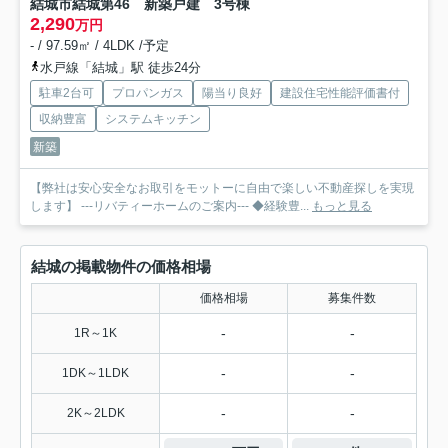
結城市結城第46 新築戸建 3号棟
2,290
万円
- / 97.59㎡ / 4LDK /予定
水戸線「結城」駅 徒歩24分
駐車2台可
プロパンガス
陽当り良好
建設住宅性能評価書付
収納豊富
システムキッチン
新築
【弊社は安心安全なお取引をモットーに自由で楽しい不動産探しを実現
します】 ---リバティーホームのご案内--- ◆経験豊...
もっと見る
結城の掲載物件の価格相場
価格相場
募集件数
-
-
1R～1K
-
-
1DK～1LDK
-
-
2K～2LDK