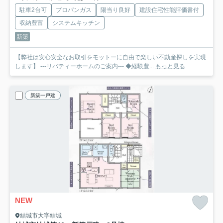
駐車2台可
プロパンガス
陽当り良好
建設住宅性能評価書付
収納豊富
システムキッチン
新築
【弊社は安心安全なお取引をモットーに自由で楽しい不動産探しを実現
します】 ---リバティーホームのご案内--- ◆経験豊...
もっと見る
新築一戸建
NEW
結城市大字結城