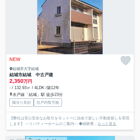
NEW
結城市大字結城
結城市結城 中古戸建
2,350
万円
- / 132.93㎡ / 4LDK /築12年
水戸線「結城」駅 徒歩23分
陽当り良好
住戸内覧可能
【弊社は安心安全なお取引をモットーに自由で楽しい不動産探しを実現
します】 ---リバティーホームのご案内--- ◆経験豊...
もっと見る