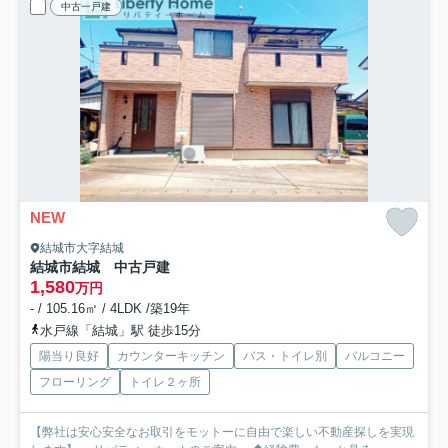
中古一戸建
NEW
結城市大字結城
結城市結城 中古戸建
1,580
万円
- / 105.16㎡ / 4LDK /築19年
水戸線「結城」駅 徒歩15分
陽当り良好
カウンターキッチン
バス・トイレ別
バルコニー
フローリング
トイレ２ヶ所
【弊社は安心安全なお取引をモットーに自由で楽しい不動産探しを実現