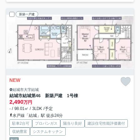
新築一戸建
NEW
結城市大字結城
結城市結城第46 新築戸建 1号棟
2,490
万円
- / 98.01㎡ / 3LDK /予定
水戸線「結城」駅 徒歩24分
駐車2台可
プロパンガス
陽当り良好
建設住宅性能評価書付
収納豊富
システムキッチン