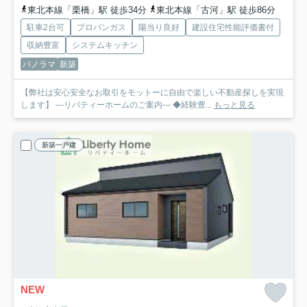
東北本線「栗橋」駅 徒歩34分
東北本線「古河」駅 徒歩86分
駐車2台可
プロパンガス
陽当り良好
建設住宅性能評価書付
収納豊富
システムキッチン
パノラマ
新築
【弊社は安心安全なお取引をモットーに自由で楽しい不動産探しを実現
します】 ---リバティーホームのご案内--- ◆経験豊...
もっと見る
新築一戸建
NEW