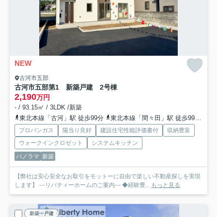
NEW
古河市五部
古河市五部第1 新築戸建 2号棟
2,190
万円
- / 93.15㎡ / 3LDK /新築
東北本線「古河」駅 徒歩99分
東北本線「間々田」駅 徒歩99分
東
プロパンガス
陽当り良好
建設住宅性能評価書付
収納豊富
ウォークインクロゼット
システムキッチン
パノラマ
新築
【弊社は安心安全なお取引をモットーに自由で楽しい不動産探しを実現
します】 ---リバティーホームのご案内--- ◆経験豊...
もっと見る
新築一戸建