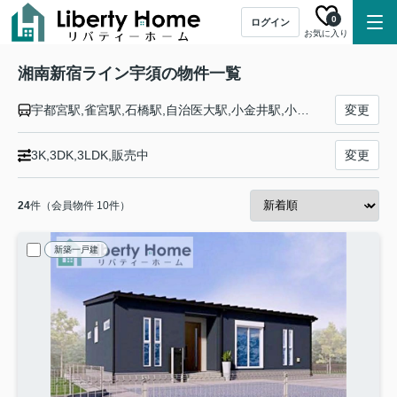
0
ログイン
お気に入り
湘南新宿ライン宇須の物件一覧
宇都宮駅,雀宮駅,石橋駅,自治医大駅,小金井駅,小山駅,間々田駅,野木駅,古河駅,栗橋駅,東鷲宮駅,久喜駅,新白岡駅,白岡駅,蓮田駅,東大宮駅,土呂駅,大宮駅,浦和駅,赤羽駅,池袋駅,新宿駅,渋谷駅,恵比寿駅,大崎駅,西大井駅,武蔵小杉駅,新川崎駅,横浜駅,保土ケ谷駅,東戸塚駅,戸塚駅,大船駅,北鎌倉駅,鎌倉駅,逗子駅
変更
3K,3DK,3LDK,販売中
変更
24
件（会員物件 10件）
新築一戸建