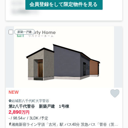
会員登録をして限定物件を見る
新築一戸建
NEW
結城郡八千代町大字菅谷
第2八千代菅谷 新築戸建 1号棟
2,890
万円
- / 98.54㎡ / 3LDK /予定
湘南新宿ライン宇須「古河」駅 バス40分 茨急バス「菅谷（茨城県）」 停歩10分