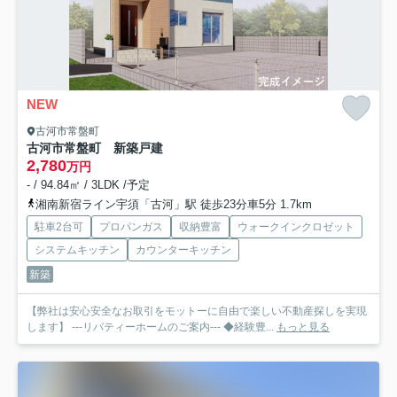
NEW
古河市常盤町
古河市常盤町 新築戸建
2,780
万円
- / 94.84㎡ / 3LDK /予定
湘南新宿ライン宇須「古河」駅 徒歩23分車5分 1.7km
駐車2台可
プロパンガス
収納豊富
ウォークインクロゼット
システムキッチン
カウンターキッチン
新築
【弊社は安心安全なお取引をモットーに自由で楽しい不動産探しを実現
します】 ---リバティーホームのご案内--- ◆経験豊...
もっと見る