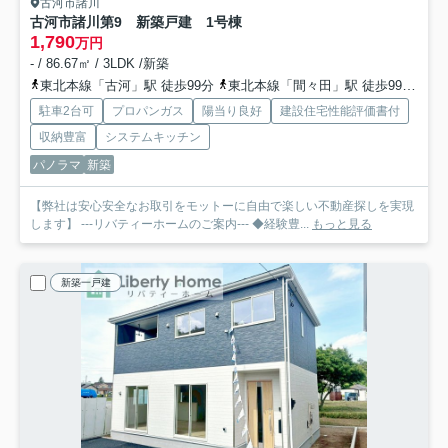
古河市諸川
古河市諸川第9 新築戸建 1号棟
1,790
万円
- / 86.67㎡ / 3LDK /新築
東北本線「古河」駅 徒歩99分
東北本線「間々田」駅 徒歩99分
東
駐車2台可
プロパンガス
陽当り良好
建設住宅性能評価書付
収納豊富
システムキッチン
パノラマ
新築
【弊社は安心安全なお取引をモットーに自由で楽しい不動産探しを実現
します】 ---リバティーホームのご案内--- ◆経験豊...
もっと見る
新築一戸建