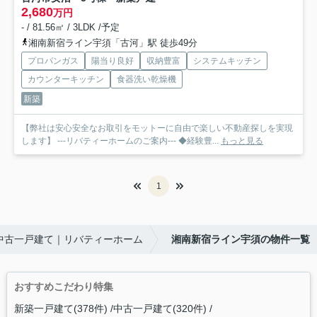
2,680
万円
- / 81.56㎡ / 3LDK /予定
湘南新宿ライン宇須「古河」駅 徒歩49分
プロパンガス
陽当り良好
収納豊富
システムキッチン
カウンターキッチン
食器洗い乾燥機
新築
【弊社は安心安全なお取引をモットーに自由で楽しい不動産探しを実現
します】 ---リバティーホームのご案内--- ◆経験豊...
もっと見る
1
中古一戸建て｜リバティーホーム
湘南新宿ライン宇須の物件一覧
おすすめこだわり特集
新築一戸建て(378件)
中古一戸建て(320件)