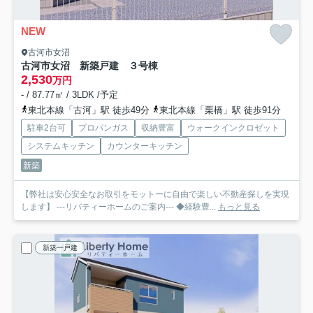
NEW
古河市女沼
古河市女沼 新築戸建 ３号棟
2,530
万円
- / 87.77㎡ / 3LDK /予定
東北本線「古河」駅 徒歩49分
東北本線「栗橋」駅 徒歩91分
駐車2台可
プロパンガス
収納豊富
ウォークインクロゼット
システムキッチン
カウンターキッチン
新築
【弊社は安心安全なお取引をモットーに自由で楽しい不動産探しを実現
します】 ---リバティーホームのご案内--- ◆経験豊...
もっと見る
新築一戸建