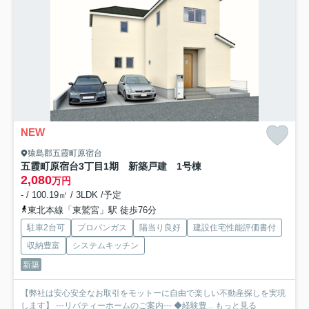
NEW
猿島郡五霞町原宿台
五霞町原宿台3丁目1期 新築戸建 1号棟
2,080
万円
- / 100.19㎡ / 3LDK /予定
東北本線「東鷲宮」駅 徒歩76分
駐車2台可
プロパンガス
陽当り良好
建設住宅性能評価書付
収納豊富
システムキッチン
新築
【弊社は安心安全なお取引をモットーに自由で楽しい不動産探しを実現
します】 ---リバティーホームのご案内--- ◆経験豊...
もっと見る