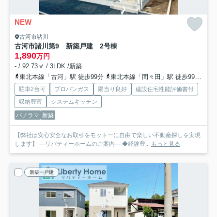
NEW
古河市諸川
古河市諸川第9 新築戸建 2号棟
1,890
万円
- / 92.73㎡ / 3LDK /新築
東北本線「古河」駅 徒歩99分
東北本線「間々田」駅 徒歩99分
東
駐車2台可
プロパンガス
陽当り良好
建設住宅性能評価書付
収納豊富
システムキッチン
パノラマ
新築
【弊社は安心安全なお取引をモットーに自由で楽しい不動産探しを実現
します】 ---リバティーホームのご案内--- ◆経験豊...
もっと見る
新築一戸建