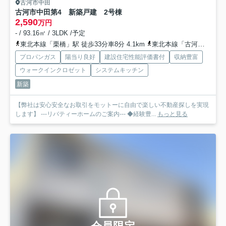
古河市中田
古河市中田第4 新築戸建 2号棟
2,590
万円
- / 93.16㎡ / 3LDK /予定
東北本線「栗橋」駅 徒歩33分車8分 4.1km
東北本線「古河」駅 徒歩70分
プロパンガス
陽当り良好
建設住宅性能評価書付
収納豊富
ウォークインクロゼット
システムキッチン
新築
【弊社は安心安全なお取引をモットーに自由で楽しい不動産探しを実現
します】 ---リバティーホームのご案内--- ◆経験豊...
もっと見る