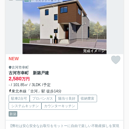
NEW
古河市幸町
古河市幸町 新築戸建
2,580
万円
- / 101.85㎡ / 3LDK /予定
東北本線「古河」駅 徒歩14分
駐車2台可
プロパンガス
陽当り良好
収納豊富
システムキッチン
カウンターキッチン
新築
【弊社は安心安全なお取引をモットーに自由で楽しい不動産探しを実現