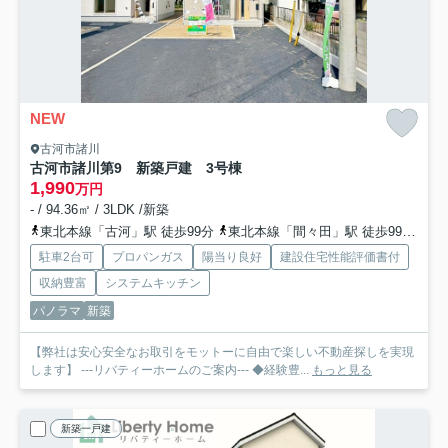
NEW
古河市諸川
古河市諸川第9 新築戸建 3号棟
1,990
万円
- / 94.36㎡ / 3LDK /新築
東北本線「古河」駅 徒歩99分
東北本線「間々田」駅 徒歩99分
東
駐車2台可
プロパンガス
陽当り良好
建設住宅性能評価書付
収納豊富
システムキッチン
パノラマ
新築
【弊社は安心安全なお取引をモットーに自由で楽しい不動産探しを実現
します】 ---リバティーホームのご案内--- ◆経験豊...
もっと見る
新築一戸建