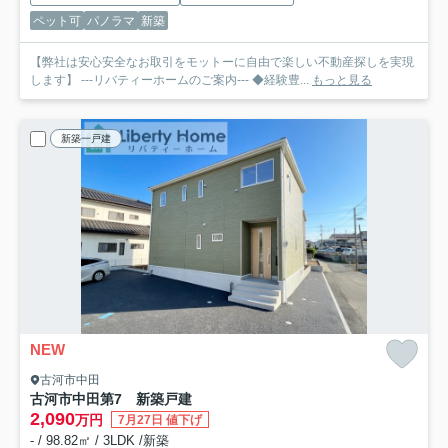
ペット可
パノラマ
新築
【弊社は安心安全なお取引をモットーに自由で楽しい不動産探しを実現
します】 ---リバティーホームのご案内--- ◆経験豊...
もっと見る
新築一戸建
NEW
古河市中田
古河市中田第7 新築戸建
2,090
万円
7月27日 値下げ
- / 98.82㎡ / 3LDK /新築