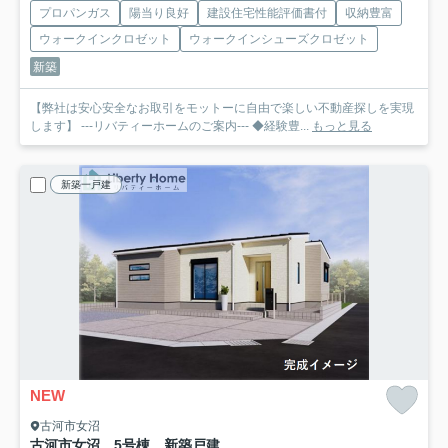
プロパンガス
陽当り良好
建設住宅性能評価書付
収納豊富
ウォークインクロゼット
ウォークインシューズクロゼット
新築
【弊社は安心安全なお取引をモットーに自由で楽しい不動産探しを実現
します】 ---リバティーホームのご案内--- ◆経験豊...
もっと見る
新築一戸建
NEW
古河市女沼
古河市女沼 5号棟 新築戸建