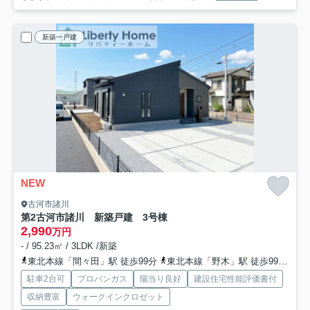
新築一戸建
NEW
古河市諸川
第2古河市諸川 新築戸建 3号棟
2,990
万円
- / 95.23㎡ / 3LDK /新築
東北本線「間々田」駅 徒歩99分
東北本線「野木」駅 徒歩99分
東
駐車2台可
プロパンガス
陽当り良好
建設住宅性能評価書付
収納豊富
ウォークインクロゼット