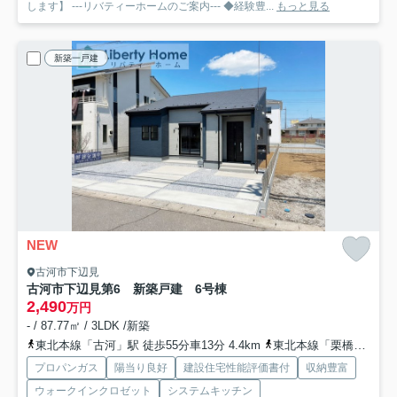
します】 ---リバティーホームのご案内--- ◆経験豊...
もっと見る
新築一戸建
NEW
古河市下辺見
古河市下辺見第6 新築戸建 6号棟
2,490
万円
- / 87.77㎡ / 3LDK /新築
東北本線「古河」駅 徒歩55分車13分 4.4km
東北本線「栗橋」駅 徒歩79分車16分 6.3km
プロパンガス
陽当り良好
建設住宅性能評価書付
収納豊富
ウォークインクロゼット
システムキッチン