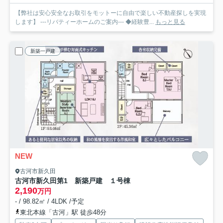
【弊社は安心安全なお取引をモットーに自由で楽しい不動産探しを実現
します】 ---リバティーホームのご案内--- ◆経験豊...
もっと見る
新築一戸建
NEW
古河市新久田
古河市新久田第1 新築戸建 １号棟
2,190
万円
- / 98.82㎡ / 4LDK /予定
東北本線「古河」駅 徒歩48分