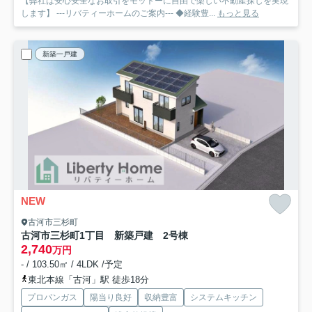
【弊社は安心安全なお取引をモットーに自由で楽しい不動産探しを実現
します】 ---リバティーホームのご案内--- ◆経験豊...
もっと見る
新築一戸建
NEW
古河市三杉町
古河市三杉町1丁目 新築戸建 2号棟
2,740
万円
- / 103.50㎡ / 4LDK /予定
東北本線「古河」駅 徒歩18分
プロパンガス
陽当り良好
収納豊富
システムキッチン