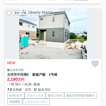
新築一戸建
NEW
古河市中田
古河市中田第6 新築戸建 2号棟
2,190
万円
- / 95.58㎡ / 4LDK /新築
東北本線「古河」駅 徒歩74分
駐車2台可
プロパンガス
陽当り良好
建設住宅性能評価書付
収納豊富
システムキッチン