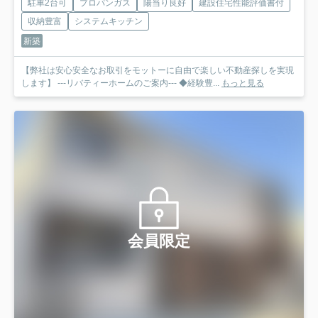
駐車2台可
プロパンガス
陽当り良好
建設住宅性能評価書付
収納豊富
システムキッチン
新築
【弊社は安心安全なお取引をモットーに自由で楽しい不動産探しを実現
します】 ---リバティーホームのご案内--- ◆経験豊...
もっと見る
会員限定