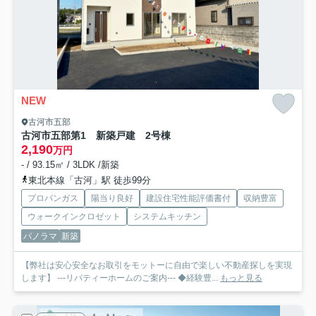
NEW
古河市五部
古河市五部第1 新築戸建 2号棟
2,190
万円
- / 93.15㎡ / 3LDK /新築
東北本線「古河」駅 徒歩99分
プロパンガス
陽当り良好
建設住宅性能評価書付
収納豊富
ウォークインクロゼット
システムキッチン
パノラマ
新築
【弊社は安心安全なお取引をモットーに自由で楽しい不動産探しを実現
します】 ---リバティーホームのご案内--- ◆経験豊...
もっと見る