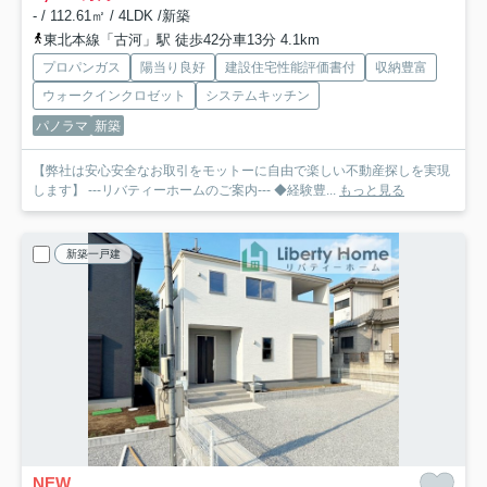
- / 112.61㎡ / 4LDK /新築
東北本線「古河」駅 徒歩42分車13分 4.1km
プロパンガス
陽当り良好
建設住宅性能評価書付
収納豊富
ウォークインクロゼット
システムキッチン
パノラマ
新築
【弊社は安心安全なお取引をモットーに自由で楽しい不動産探しを実現
します】 ---リバティーホームのご案内--- ◆経験豊...
もっと見る
新築一戸建
NEW