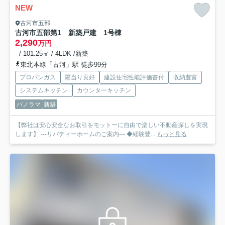
NEW
古河市五部
古河市五部第1 新築戸建 1号棟
2,290
万円
- / 101.25㎡ / 4LDK /新築
東北本線「古河」駅 徒歩99分
プロパンガス
陽当り良好
建設住宅性能評価書付
収納豊富
システムキッチン
カウンターキッチン
パノラマ
新築
【弊社は安心安全なお取引をモットーに自由で楽しい不動産探しを実現
します】 ---リバティーホームのご案内--- ◆経験豊...
もっと見る