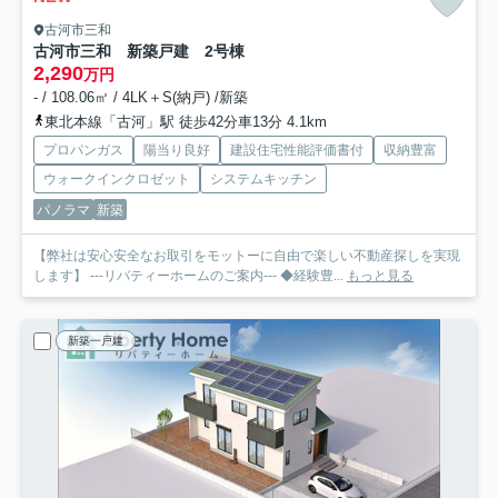
古河市三和
古河市三和 新築戸建 2号棟
2,290
万円
- / 108.06㎡ / 4LK＋S(納戸) /新築
東北本線「古河」駅 徒歩42分車13分 4.1km
プロパンガス
陽当り良好
建設住宅性能評価書付
収納豊富
ウォークインクロゼット
システムキッチン
パノラマ
新築
【弊社は安心安全なお取引をモットーに自由で楽しい不動産探しを実現
します】 ---リバティーホームのご案内--- ◆経験豊...
もっと見る
新築一戸建