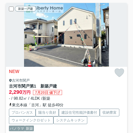
新築一戸建
NEW
古河市関戸
古河市関戸第1 新築戸建
2,290
万円
7月20日 値下げ
- / 98.82㎡ / 4LDK /新築
東北本線「古河」駅 徒歩49分
プロパンガス
陽当り良好
建設住宅性能評価書付
収納豊富
ウォークインクロゼット
システムキッチン
パノラマ
新築