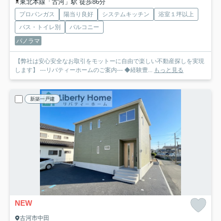
東北本線「古河」駅 徒歩86分
プロパンガス
陽当り良好
システムキッチン
浴室１坪以上
バス・トイレ別
バルコニー
パノラマ
【弊社は安心安全なお取引をモットーに自由で楽しい不動産探しを実現
します】 ---リバティーホームのご案内--- ◆経験豊...
もっと見る
新築一戸建
NEW
古河市中田