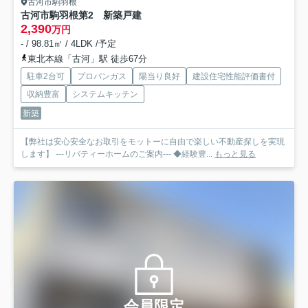
古河市駒羽根
古河市駒羽根第2 新築戸建
2,390
万円
- / 98.81㎡ / 4LDK /予定
東北本線「古河」駅 徒歩67分
駐車2台可
プロパンガス
陽当り良好
建設住宅性能評価書付
収納豊富
システムキッチン
新築
【弊社は安心安全なお取引をモットーに自由で楽しい不動産探しを実現
します】 ---リバティーホームのご案内--- ◆経験豊...
もっと見る
会員限定