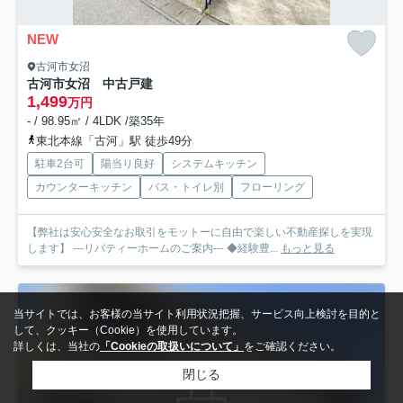
NEW
古河市女沼
古河市女沼 中古戸建
1,499
万円
- / 98.95㎡ / 4LDK /築35年
東北本線「古河」駅 徒歩49分
駐車2台可
陽当り良好
システムキッチン
カウンターキッチン
バス・トイレ別
フローリング
【弊社は安心安全なお取引をモットーに自由で楽しい不動産探しを実現
します】 ---リバティーホームのご案内--- ◆経験豊...
もっと見る
当サイトでは、お客様の当サイト利用状況把握、サービス向上検討を目的と
して、クッキー（Cookie）を使用しています。
詳しくは、当社の
「Cookieの取扱いについて」
をご確認ください。
閉じる