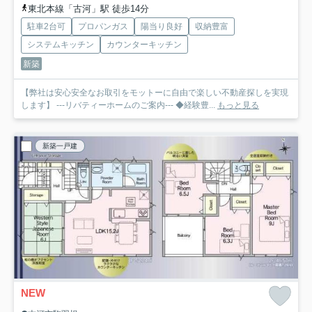
東北本線「古河」駅 徒歩14分
駐車2台可
プロパンガス
陽当り良好
収納豊富
システムキッチン
カウンターキッチン
新築
【弊社は安心安全なお取引をモットーに自由で楽しい不動産探しを実現
します】 ---リバティーホームのご案内--- ◆経験豊...
もっと見る
新築一戸建
NEW