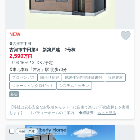
NEW
古河市中田
古河市中田第4 新築戸建 2号棟
2,590
万円
- / 93.16㎡ / 3LDK /予定
東北本線「古河」駅 徒歩70分
プロパンガス
陽当り良好
建設住宅性能評価書付
収納豊富
ウォークインクロゼット
システムキッチン
新築
【弊社は安心安全なお取引をモットーに自由で楽しい不動産探しを実現
します】 ---リバティーホームのご案内--- ◆経験豊...
もっと見る
新築一戸建