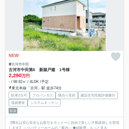
NEW
古河市中田
古河市中田第6 新築戸建 1号棟
2,290
万円
- / 98.82㎡ / 4LDK /予定
東北本線「古河」駅 徒歩74分
駐車2台可
プロパンガス
陽当り良好
建設住宅性能評価書付
収納豊富
システムキッチン
新築
【弊社は安心安全なお取引をモットーに自由で楽しい不動産探しを実現
します】 ---リバティーホームのご案内--- ◆経験豊...
もっと見る