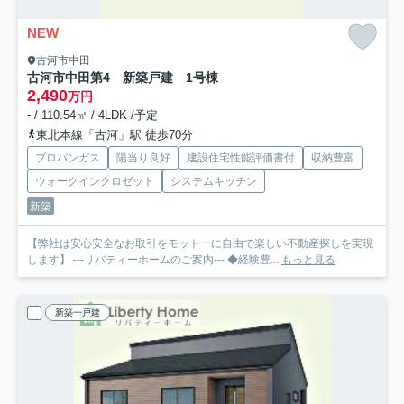
NEW
古河市中田
古河市中田第4 新築戸建 1号棟
2,490
万円
- / 110.54㎡ / 4LDK /予定
東北本線「古河」駅 徒歩70分
プロパンガス
陽当り良好
建設住宅性能評価書付
収納豊富
ウォークインクロゼット
システムキッチン
新築
【弊社は安心安全なお取引をモットーに自由で楽しい不動産探しを実現
します】 ---リバティーホームのご案内--- ◆経験豊...
もっと見る
新築一戸建