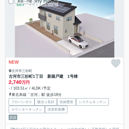
新築一戸建
NEW
古河市三杉町
古河市三杉町1丁目 新築戸建 1号棟
2,740
万円
- / 103.51㎡ / 4LDK /予定
東北本線「古河」駅 徒歩18分
プロパンガス
陽当り良好
収納豊富
システムキッチン
カウンターキッチン
浴室乾燥機
新築