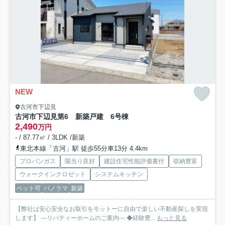
NEW
古河市下辺見
古河市下辺見第6 新築戸建 6号棟
2,490
万円
- / 87.77㎡ / 3LDK /新築
東北本線「古河」駅 徒歩55分車13分 4.4km
プロパンガス
陽当り良好
建設住宅性能評価書付
収納豊富
ウォークインクロゼット
システムキッチン
ペット可
パノラマ
新築
【弊社は安心安全なお取引をモットーに自由で楽しい不動産探しを実現
します】 ---リバティーホームのご案内--- ◆経験豊...
もっと見る