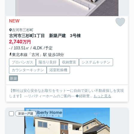
NEW
古河市三杉町
古河市三杉町1丁目 新築戸建 3号棟
2,740
万円
- / 103.51㎡ / 4LDK /予定
東北本線「古河」駅 徒歩18分
プロパンガス
陽当り良好
収納豊富
システムキッチン
カウンターキッチン
浴室乾燥機
新築
【弊社は安心安全なお取引をモットーに自由で楽しい不動産探しを実現
します】 ---リバティーホームのご案内--- ◆経験豊...
もっと見る
新築一戸建