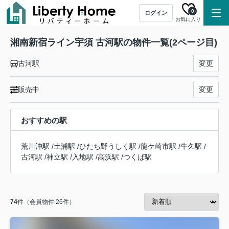
0
ログイン
お気に入り
湘南新宿ライン宇須 古河駅の物件一覧(2ページ目)
古河駅
変更
販売中
変更
おすすめの駅
荒川沖駅
/
土浦駅
/
ひたち野うしく駅
/
龍ケ崎市駅
/
牛久駅
/
古河駅
/
神立駅
/
入地駅
/
高浜駅
/
つくば駅
74
件（会員物件 26件）