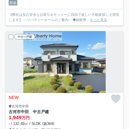
新築
【弊社は安心安全なお取引をモットーに自由で楽しい不動産探しを実現
します】 ---リバティーホームのご案内--- ◆経験豊...
もっと見る
中古一戸建
NEW
古河市中田
古河市中田 中古戸建
1,949
万円
- / 132.49㎡ / 5LDK /築36年