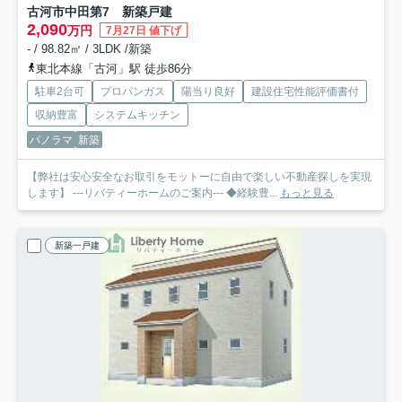
古河市中田第7 新築戸建
2,090
万円
7月27日 値下げ
- / 98.82㎡ / 3LDK /新築
東北本線「古河」駅 徒歩86分
駐車2台可
プロパンガス
陽当り良好
建設住宅性能評価書付
収納豊富
システムキッチン
パノラマ
新築
【弊社は安心安全なお取引をモットーに自由で楽しい不動産探しを実現
します】 ---リバティーホームのご案内--- ◆経験豊...
もっと見る
新築一戸建